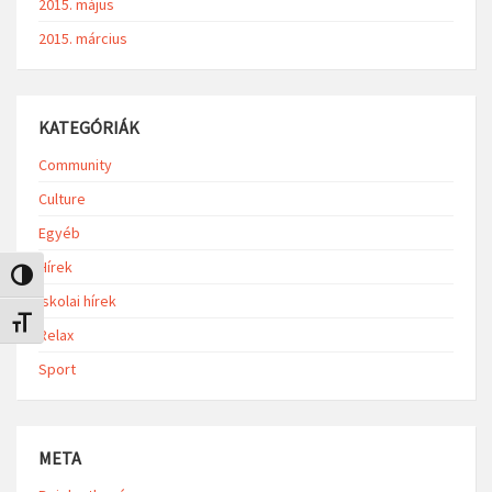
2015. május
2015. március
KATEGÓRIÁK
Community
Culture
Egyéb
Hírek
Nagy kontraszt váltása
Iskolai hírek
Betűméret váltása
Relax
Sport
META