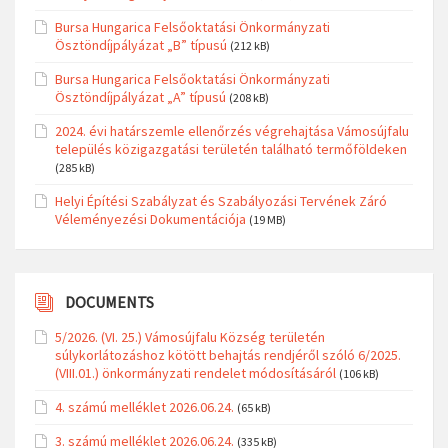
Bursa Hungarica Felsőoktatási Önkormányzati
Ösztöndíjpályázat „B” típusú
(212 kB)
Bursa Hungarica Felsőoktatási Önkormányzati
Ösztöndíjpályázat „A” típusú
(208 kB)
2024. évi határszemle ellenőrzés végrehajtása Vámosújfalu
település közigazgatási területén található termőföldeken
(285 kB)
Helyi Építési Szabályzat és Szabályozási Tervének Záró
Véleményezési Dokumentációja
(19 MB)
DOCUMENTS
5/2026. (VI. 25.) Vámosújfalu Község területén
súlykorlátozáshoz kötött behajtás rendjéről szóló 6/2025.
(VIII.01.) önkormányzati rendelet módosításáról
(106 kB)
4. számú melléklet 2026.06.24.
(65 kB)
3. számú melléklet 2026.06.24.
(335 kB)