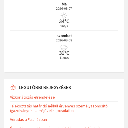
Ma
2026-08-07
34°C
9m/s
szombat
2026-08-08
31°C
11m/s
LEGUTÓBBI BEJEGYZÉSEK
Vízkorlátozás elrendelése
Tájékoztatás határidő nélkül érvényes személyazonosító
igazolványok cseréjével kapcsolatba!
Véradás a Faluházban