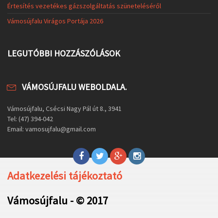
Értesítés vezetékes gázszolgáltatás szüneteléséről
Vámosújfalu Virágos Portája 2026
LEGUTÓBBI HOZZÁSZÓLÁSOK
VÁMOSÚJFALU WEBOLDALA.
Vámosújfalu, Csécsi Nagy Pál út 8., 3941
Tel: (47) 394-042
Email: vamosujfalu@gmail.com
Adatkezelési tájékoztató
Vámosújfalu - © 2017