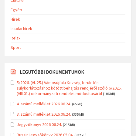
Culture
Egyéb
Hírek
Iskolai hírek
Relax
Sport
LEGUTÓBBI DOKUMENTUMOK
5/2026. (VI. 25.) Vámosújfalu Község területén
súlykorlátozáshoz kötött behajtás rendjéről szóló 6/2025.
(VIII.01.) önkormányzati rendelet módosításáról
(106 kB)
4. számú melléklet 2026.06.24.
(65 kB)
3. számú melléklet 2026.06.24.
(335 kB)
Jegyzőkönyv 2026.06.24.
(215 kB)
Ruszin jegyzőkönyv 2026.05.04.
(932 kB)