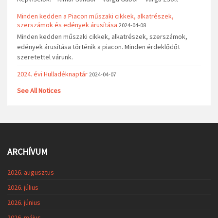
Minden kedden a Piacon műszaki cikkek, alkatrészek,
szerszámok és edények árusítása
2024-04-08
Minden kedden műszaki cikkek, alkatrészek, szerszámok,
edények árusítása történik a piacon. Minden érdeklődőt
szeretettel várunk.
2024. évi Hulladéknaptár
2024-04-07
See All Notices
ARCHÍVUM
2026. augusztus
2026. július
2026. június
2026. május