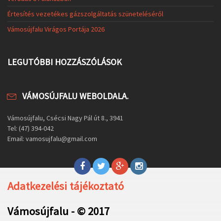
Értesítés vezetékes gázszolgáltatás szüneteléséről
Vámosújfalu Virágos Portája 2026
LEGUTÓBBI HOZZÁSZÓLÁSOK
VÁMOSÚJFALU WEBOLDALA.
Vámosújfalu, Csécsi Nagy Pál út 8., 3941
Tel: (47) 394-042
Email: vamosujfalu@gmail.com
Adatkezelési tájékoztató
Vámosújfalu - © 2017