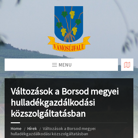
Skip
to
Content
MENU
Változások a Borsod megyei
hulladékgazdálkodási
közszolgáltatásban
Home
Hírek
Változások a Borsod megyei
hulladékgazdálkodási közszolgáltatásban