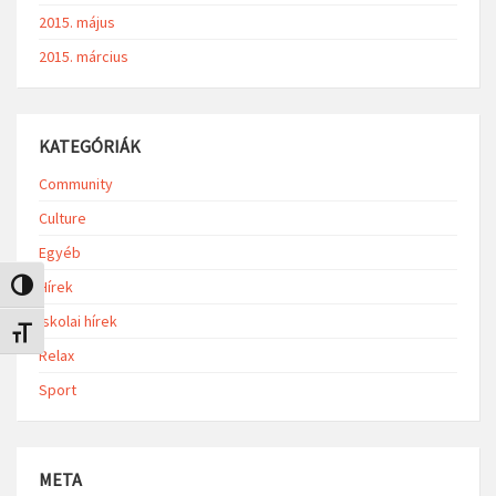
2015. május
2015. március
KATEGÓRIÁK
Community
Culture
Egyéb
Hírek
Nagy kontraszt váltása
Iskolai hírek
Betűméret váltása
Relax
Sport
META