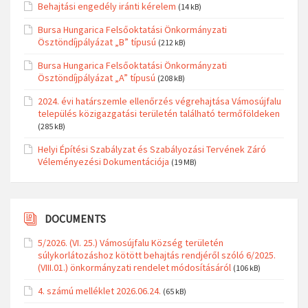
Behajtási engedély iránti kérelem
(14 kB)
Bursa Hungarica Felsőoktatási Önkormányzati
Ösztöndíjpályázat „B” típusú
(212 kB)
Bursa Hungarica Felsőoktatási Önkormányzati
Ösztöndíjpályázat „A” típusú
(208 kB)
2024. évi határszemle ellenőrzés végrehajtása Vámosújfalu
település közigazgatási területén található termőföldeken
(285 kB)
Helyi Építési Szabályzat és Szabályozási Tervének Záró
Véleményezési Dokumentációja
(19 MB)
DOCUMENTS
5/2026. (VI. 25.) Vámosújfalu Község területén
súlykorlátozáshoz kötött behajtás rendjéről szóló 6/2025.
(VIII.01.) önkormányzati rendelet módosításáról
(106 kB)
4. számú melléklet 2026.06.24.
(65 kB)