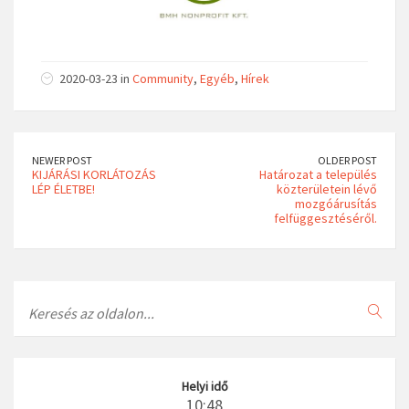
2020-03-23 in
Community
,
Egyéb
,
Hírek
NEWER POST
OLDER POST
KIJÁRÁSI KORLÁTOZÁS
Határozat a település
LÉP ÉLETBE!
közterületein lévő
mozgóárusítás
felfüggesztéséről.
Search
Helyi idő
10:48