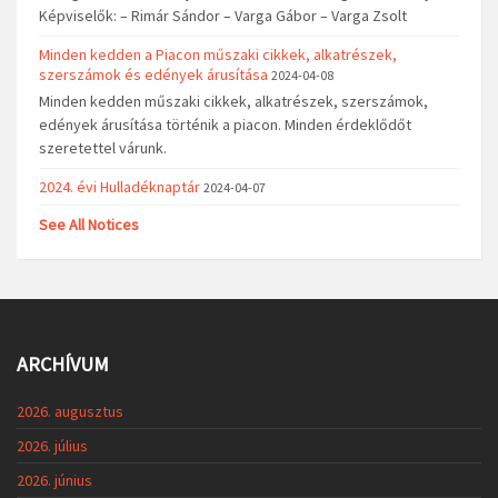
Képviselők: – Rimár Sándor – Varga Gábor – Varga Zsolt
Minden kedden a Piacon műszaki cikkek, alkatrészek,
szerszámok és edények árusítása
2024-04-08
Minden kedden műszaki cikkek, alkatrészek, szerszámok,
edények árusítása történik a piacon. Minden érdeklődőt
szeretettel várunk.
2024. évi Hulladéknaptár
2024-04-07
See All Notices
ARCHÍVUM
2026. augusztus
2026. július
2026. június