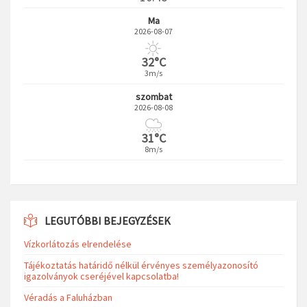
Ma
2026-08-07
32°C
3m/s
szombat
2026-08-08
31°C
8m/s
LEGUTÓBBI BEJEGYZÉSEK
Vízkorlátozás elrendelése
Tájékoztatás határidő nélkül érvényes személyazonosító
igazolványok cseréjével kapcsolatba!
Véradás a Faluházban