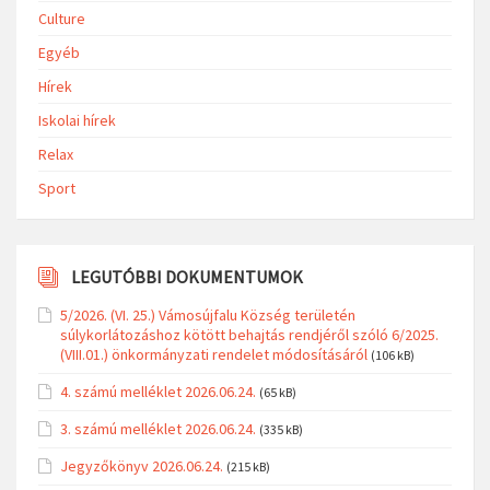
Culture
Egyéb
Hírek
Iskolai hírek
Relax
Sport
LEGUTÓBBI DOKUMENTUMOK
5/2026. (VI. 25.) Vámosújfalu Község területén
súlykorlátozáshoz kötött behajtás rendjéről szóló 6/2025.
(VIII.01.) önkormányzati rendelet módosításáról
(106 kB)
4. számú melléklet 2026.06.24.
(65 kB)
3. számú melléklet 2026.06.24.
(335 kB)
Jegyzőkönyv 2026.06.24.
(215 kB)