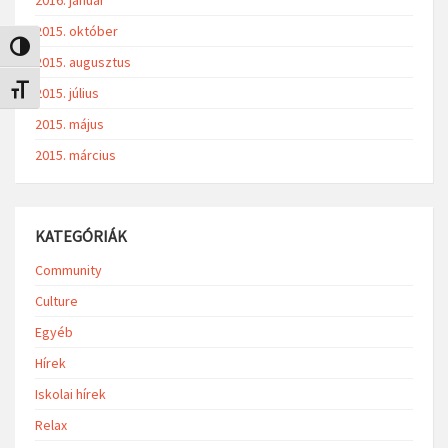
2015. október
Nagy kontraszt váltása
2015. augusztus
Betűméret váltása
2015. július
2015. május
2015. március
KATEGÓRIÁK
Community
Culture
Egyéb
Hírek
Iskolai hírek
Relax