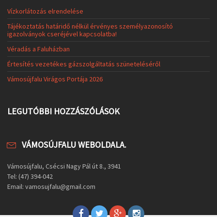
Vízkorlátozás elrendelése
Tájékoztatás határidő nélkül érvényes személyazonosító
igazolványok cseréjével kapcsolatba!
Véradás a Faluházban
Értesítés vezetékes gázszolgáltatás szüneteléséről
Vámosújfalu Virágos Portája 2026
LEGUTÓBBI HOZZÁSZÓLÁSOK
VÁMOSÚJFALU WEBOLDALA.
Vámosújfalu, Csécsi Nagy Pál út 8., 3941
Tel: (47) 394-042
Email: vamosujfalu@gmail.com