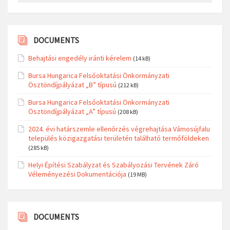
DOCUMENTS
Behajtási engedély iránti kérelem
(14 kB)
Bursa Hungarica Felsőoktatási Önkormányzati
Ösztöndíjpályázat „B” típusú
(212 kB)
Bursa Hungarica Felsőoktatási Önkormányzati
Ösztöndíjpályázat „A” típusú
(208 kB)
2024. évi határszemle ellenőrzés végrehajtása Vámosújfalu
település közigazgatási területén található termőföldeken
(285 kB)
Helyi Építési Szabályzat és Szabályozási Tervének Záró
Véleményezési Dokumentációja
(19 MB)
DOCUMENTS