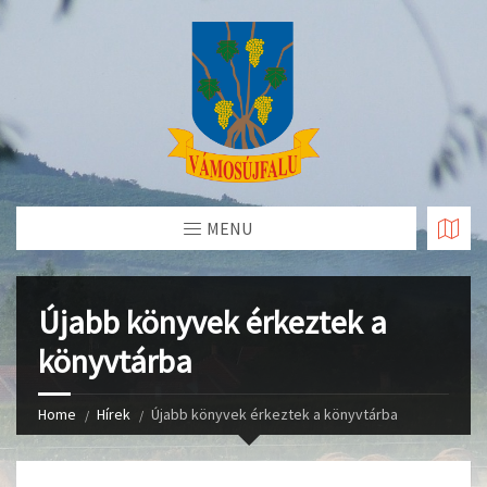
Skip
to
Content
MENU
Újabb könyvek érkeztek a
könyvtárba
Home
Hírek
Újabb könyvek érkeztek a könyvtárba