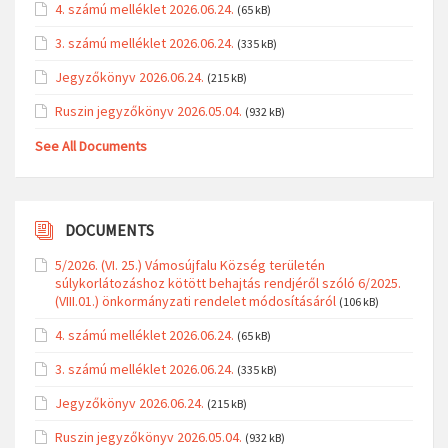
4. számú melléklet 2026.06.24.
(65 kB)
3. számú melléklet 2026.06.24.
(335 kB)
Jegyzőkönyv 2026.06.24.
(215 kB)
Ruszin jegyzőkönyv 2026.05.04.
(932 kB)
See All Documents
DOCUMENTS
5/2026. (VI. 25.) Vámosújfalu Község területén
súlykorlátozáshoz kötött behajtás rendjéről szóló 6/2025.
(VIII.01.) önkormányzati rendelet módosításáról
(106 kB)
4. számú melléklet 2026.06.24.
(65 kB)
3. számú melléklet 2026.06.24.
(335 kB)
Jegyzőkönyv 2026.06.24.
(215 kB)
Ruszin jegyzőkönyv 2026.05.04.
(932 kB)