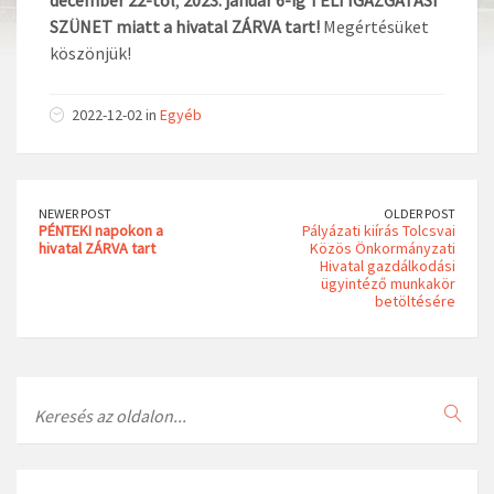
SZÜNET miatt a hivatal ZÁRVA tart!
Megértésüket
köszönjük!
2022-12-02 in
Egyéb
NEWER POST
OLDER POST
PÉNTEKI
napokon a
Pályázati kiírás Tolcsvai
hivatal
ZÁRVA tart
Közös Önkormányzati
Hivatal gazdálkodási
ügyintéző munkakör
betöltésére
Search