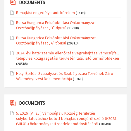
DOCUMENTS
Behajtási engedély iránti kérelem
(14 kB)
Bursa Hungarica Felsőoktatási Önkormányzati
Ösztöndíjpályázat „B” típusú
(212 kB)
Bursa Hungarica Felsőoktatási Önkormányzati
Ösztöndíjpályázat „A” típusú
(208 kB)
2024. évi határszemle ellenőrzés végrehajtása Vámosújfalu
település közigazgatási területén található termőföldeken
(285 kB)
Helyi Építési Szabályzat és Szabályozási Tervének Záró
Véleményezési Dokumentációja
(19 MB)
DOCUMENTS
5/2026. (VI. 25.) Vámosújfalu Község területén
súlykorlátozáshoz kötött behajtás rendjéről szóló 6/2025.
(VIII.01.) önkormányzati rendelet módosításáról
(106 kB)