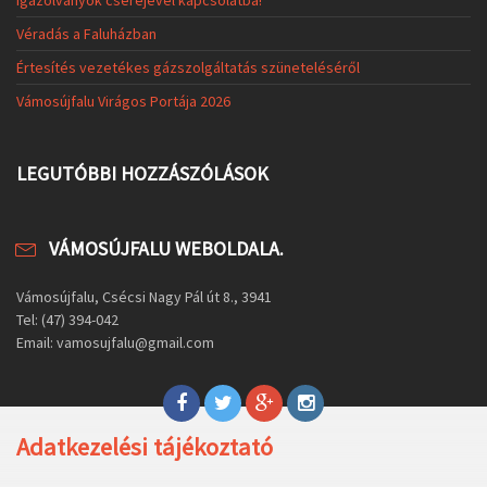
Véradás a Faluházban
Értesítés vezetékes gázszolgáltatás szüneteléséről
Vámosújfalu Virágos Portája 2026
LEGUTÓBBI HOZZÁSZÓLÁSOK
VÁMOSÚJFALU WEBOLDALA.
Vámosújfalu, Csécsi Nagy Pál út 8., 3941
Tel: (47) 394-042
Email: vamosujfalu@gmail.com
Adatkezelési tájékoztató