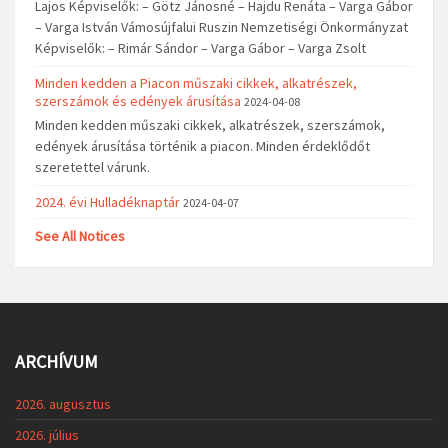
Lajos Képviselők: – Götz Jánosné – Hajdu Renáta – Varga Gábor
– Varga István Vámosújfalui Ruszin Nemzetiségi Önkormányzat
Képviselők: – Rimár Sándor – Varga Gábor – Varga Zsolt
Minden kedden a Piacon műszaki cikkek, alkatrészek,
szerszámok és edények árusítása
2024-04-08
Minden kedden műszaki cikkek, alkatrészek, szerszámok,
edények árusítása történik a piacon. Minden érdeklődőt
szeretettel várunk.
2024. évi Hulladéknaptár
2024-04-07
See All Notices
ARCHÍVUM
2026. augusztus
2026. július