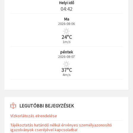
Helyi idő
04:42
Ma
2026-08-06
24°C
1m/s
péntek
2026-08-07
37°C
4m/s
LEGUTÓBBI BEJEGYZÉSEK
Vízkorlátozás elrendelése
Tájékoztatás határidő nélkül érvényes személyazonosító
igazolványok cseréjével kapcsolatba!