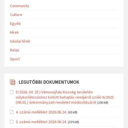
Community
Culture
Egyéb
Hírek
Iskolai hírek
Relax
Sport
LEGUTÓBBI DOKUMENTUMOK
5/2026. (VI. 25.) Vámosújfalu Község területén
súlykorlátozáshoz kötött behajtás rendjéről szóló 6/2025.
(VIII.01.) önkormányzati rendelet módosításáról
(106 kB)
4. számú melléklet 2026.06.24.
(65 kB)
3. számú melléklet 2026.06.24.
(335 kB)