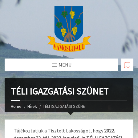
Skip
to
Content
MENU
TÉLI IGAZGATÁSI SZÜNET
Home
Hírek
TÉLI IGAZGATÁSI SZÜNET
Tájékoztatjuk a Tisztelt Lakosságot, hogy
2022.
december 22-től
,
2023. január 6-ig TÉLI IGAZGATÁSI