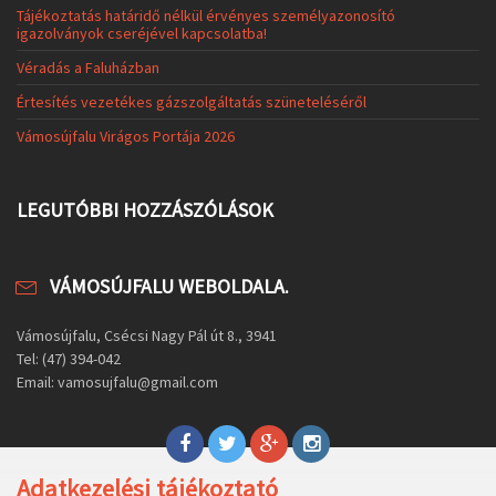
Tájékoztatás határidő nélkül érvényes személyazonosító
igazolványok cseréjével kapcsolatba!
Véradás a Faluházban
Értesítés vezetékes gázszolgáltatás szüneteléséről
Vámosújfalu Virágos Portája 2026
LEGUTÓBBI HOZZÁSZÓLÁSOK
VÁMOSÚJFALU WEBOLDALA.
Vámosújfalu, Csécsi Nagy Pál út 8., 3941
Tel: (47) 394-042
Email: vamosujfalu@gmail.com
Adatkezelési tájékoztató