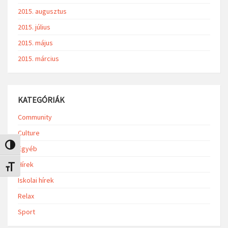
2015. augusztus
2015. július
2015. május
2015. március
KATEGÓRIÁK
Community
Culture
Nagy kontraszt váltása
Egyéb
Hírek
Betűméret váltása
Iskolai hírek
Relax
Sport