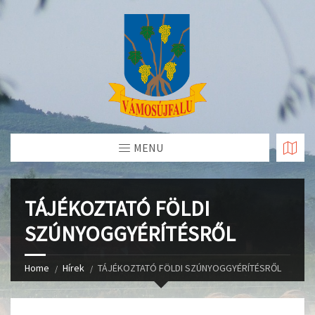
Skip
to
Content
MENU
TÁJÉKOZTATÓ FÖLDI
SZÚNYOGGYÉRÍTÉSRŐL
Home
Hírek
TÁJÉKOZTATÓ FÖLDI SZÚNYOGGYÉRÍTÉSRŐL