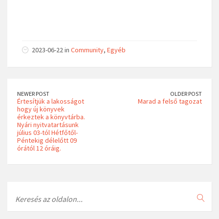
2023-06-22 in
Community
,
Egyéb
NEWER POST
OLDER POST
Értesítjük a lakosságot
Marad a felső tagozat
hogy új könyvek
érkeztek a könyvtárba.
Nyári nyitvatartásunk
július 03-tól Hétfőtől-
Péntekig délelőtt 09
órától 12 óráig.
Search