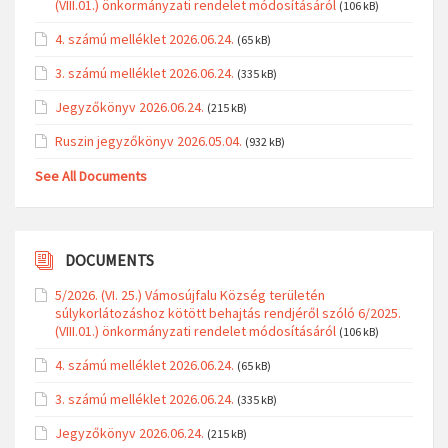
(VIII.01.) önkormányzati rendelet módosításáról
(106 kB)
4. számú melléklet 2026.06.24.
(65 kB)
3. számú melléklet 2026.06.24.
(335 kB)
Jegyzőkönyv 2026.06.24.
(215 kB)
Ruszin jegyzőkönyv 2026.05.04.
(932 kB)
See All Documents
DOCUMENTS
5/2026. (VI. 25.) Vámosújfalu Község területén
súlykorlátozáshoz kötött behajtás rendjéről szóló 6/2025.
(VIII.01.) önkormányzati rendelet módosításáról
(106 kB)
4. számú melléklet 2026.06.24.
(65 kB)
3. számú melléklet 2026.06.24.
(335 kB)
Jegyzőkönyv 2026.06.24.
(215 kB)