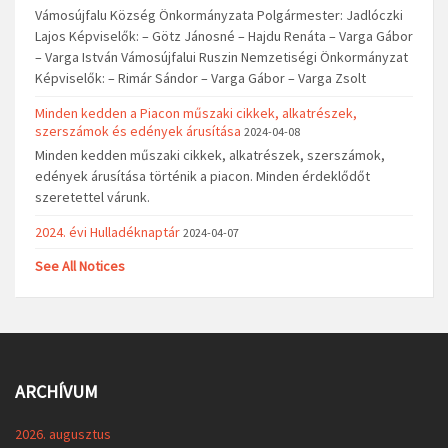
Vámosújfalu Község Önkormányzata Polgármester: Jadlóczki
Lajos Képviselők: – Götz Jánosné – Hajdu Renáta – Varga Gábor
– Varga István Vámosújfalui Ruszin Nemzetiségi Önkormányzat
Képviselők: – Rimár Sándor – Varga Gábor – Varga Zsolt
Minden kedden a Piacon műszaki cikkek, alkatrészek,
szerszámok és edények árusítása
2024-04-08
Minden kedden műszaki cikkek, alkatrészek, szerszámok,
edények árusítása történik a piacon. Minden érdeklődőt
szeretettel várunk.
2024. évi Hulladéknaptár
2024-04-07
See All Notices
ARCHÍVUM
2026. augusztus