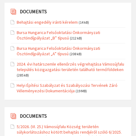
DOCUMENTS
Behajtási engedély iránti kérelem
(14 kB)
Bursa Hungarica Felsőoktatási Önkormányzati
Ösztöndíjpályázat „B” típusú
(212 kB)
Bursa Hungarica Felsőoktatási Önkormányzati
Ösztöndíjpályázat „A” típusú
(208 kB)
2024. évi határszemle ellenőrzés végrehajtása Vámosújfalu
település közigazgatási területén található termőföldeken
(285 kB)
Helyi Építési Szabályzat és Szabályozási Tervének Záró
Véleményezési Dokumentációja
(19 MB)
DOCUMENTS
5/2026. (VI. 25.) Vámosújfalu Község területén
súlykorlátozáshoz kötött behajtás rendjéről szóló 6/2025.