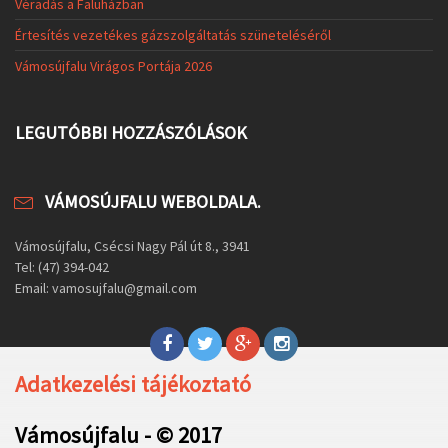
Véradás a Faluházban
Értesítés vezetékes gázszolgáltatás szüneteléséről
Vámosújfalu Virágos Portája 2026
LEGUTÓBBI HOZZÁSZÓLÁSOK
VÁMOSÚJFALU WEBOLDALA.
Vámosújfalu, Csécsi Nagy Pál út 8., 3941
Tel: (47) 394-042
Email: vamosujfalu@gmail.com
Adatkezelési tájékoztató
Vámosújfalu - © 2017