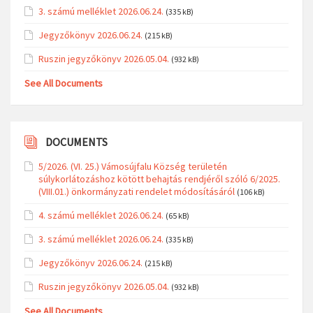
3. számú melléklet 2026.06.24.
(335 kB)
Jegyzőkönyv 2026.06.24.
(215 kB)
Ruszin jegyzőkönyv 2026.05.04.
(932 kB)
See All Documents
DOCUMENTS
5/2026. (VI. 25.) Vámosújfalu Község területén
súlykorlátozáshoz kötött behajtás rendjéről szóló 6/2025.
(VIII.01.) önkormányzati rendelet módosításáról
(106 kB)
4. számú melléklet 2026.06.24.
(65 kB)
3. számú melléklet 2026.06.24.
(335 kB)
Jegyzőkönyv 2026.06.24.
(215 kB)
Ruszin jegyzőkönyv 2026.05.04.
(932 kB)
See All Documents