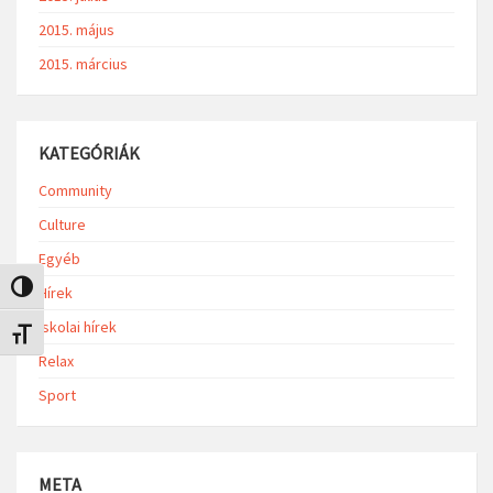
2015. május
2015. március
KATEGÓRIÁK
Community
Culture
Egyéb
Nagy kontraszt váltása
Hírek
Iskolai hírek
Betűméret váltása
Relax
Sport
META