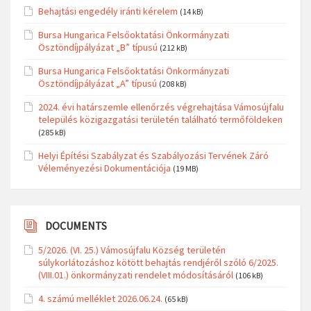
Behajtási engedély iránti kérelem
(14 kB)
Bursa Hungarica Felsőoktatási Önkormányzati
Ösztöndíjpályázat „B” típusú
(212 kB)
Bursa Hungarica Felsőoktatási Önkormányzati
Ösztöndíjpályázat „A” típusú
(208 kB)
2024. évi határszemle ellenőrzés végrehajtása Vámosújfalu
település közigazgatási területén található termőföldeken
(285 kB)
Helyi Építési Szabályzat és Szabályozási Tervének Záró
Véleményezési Dokumentációja
(19 MB)
DOCUMENTS
5/2026. (VI. 25.) Vámosújfalu Község területén
súlykorlátozáshoz kötött behajtás rendjéről szóló 6/2025.
(VIII.01.) önkormányzati rendelet módosításáról
(106 kB)
4. számú melléklet 2026.06.24.
(65 kB)