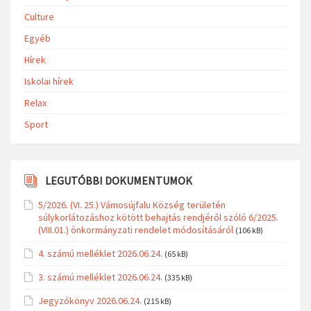
Culture
Egyéb
Hírek
Iskolai hírek
Relax
Sport
LEGUTÓBBI DOKUMENTUMOK
5/2026. (VI. 25.) Vámosújfalu Község területén
súlykorlátozáshoz kötött behajtás rendjéről szóló 6/2025.
(VIII.01.) önkormányzati rendelet módosításáról
(106 kB)
4. számú melléklet 2026.06.24.
(65 kB)
3. számú melléklet 2026.06.24.
(335 kB)
Jegyzőkönyv 2026.06.24.
(215 kB)