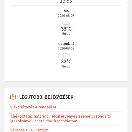
13:53
Ma
2026-08-07
33°C
6m/s
szombat
2026-08-08
32°C
8m/s
LEGUTÓBBI BEJEGYZÉSEK
Vízkorlátozás elrendelése
Tájékoztatás határidő nélkül érvényes személyazonosító
igazolványok cseréjével kapcsolatba!
Véradás a Faluházban