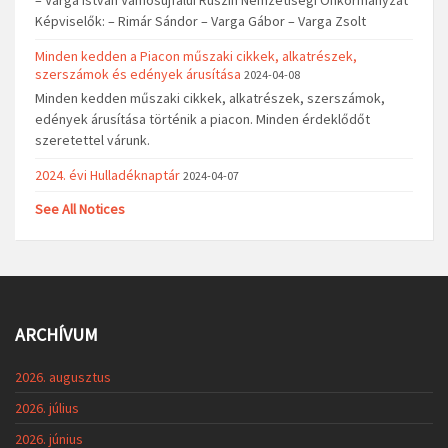
Képviselők: – Rimár Sándor – Varga Gábor – Varga Zsolt
Minden kedden a Piacon műszaki cikkek, alkatrészek,
szerszámok és edények árusítása
2024-04-08
Minden kedden műszaki cikkek, alkatrészek, szerszámok,
edények árusítása történik a piacon. Minden érdeklődőt
szeretettel várunk.
2024. évi Hulladéknaptár
2024-04-07
See All Notices
ARCHÍVUM
2026. augusztus
2026. július
2026. június