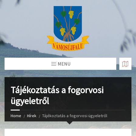
Skip
to
Content
MENU
Tájékoztatás a fogorvosi
ügyeletről
Home
Hírek
Tájékoztatás a fogorvosi ügyeletről