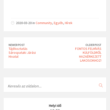
2020-03-20 in
Community
,
Egyéb
,
Hírek
NEWER POST
OLDER POST
Tájékoztatás
FONTOS FELHÍVÁS
Sárospataki Járási
KÜLFÖLDRŐL
Hivatal
HAZAÉRKEZETT
LAKOSOKHOZ!
Search
Helyi idő