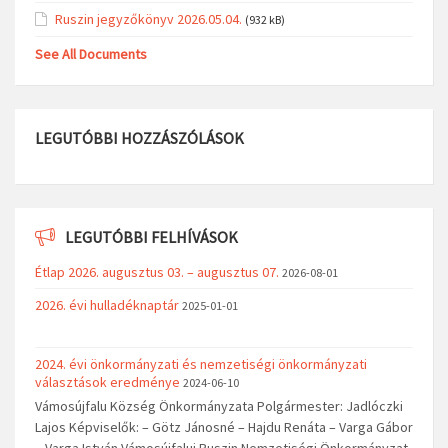
Ruszin jegyzőkönyv 2026.05.04.
(932 kB)
See All Documents
LEGUTÓBBI HOZZÁSZÓLÁSOK
LEGUTÓBBI FELHÍVÁSOK
Étlap 2026. augusztus 03. – augusztus 07.
2026-08-01
2026. évi hulladéknaptár
2025-01-01
2024. évi önkormányzati és nemzetiségi önkormányzati
választások eredménye
2024-06-10
Vámosújfalu Község Önkormányzata Polgármester: Jadlóczki
Lajos Képviselők: – Götz Jánosné – Hajdu Renáta – Varga Gábor
– Varga István Vámosújfalui Ruszin Nemzetiségi Önkormányzat