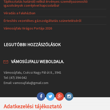
Tájékoztatás határidő nélkül érvényes személyazonosító
igazolványok cseréjével kapcsolatba!
Véradás a Faluházban
Értesítés vezetékes gázszolgáltatás szüneteléséről
Vámosújfalu Virágos Portája 2026
LEGUTÓBBI HOZZÁSZÓLÁSOK
VÁMOSÚJFALU WEBOLDALA.
Vámosújfalu, Csécsi Nagy Pál út 8., 3941
Tel: (47) 394-042
Email: vamosujfalu@gmail.com
Adatkezelési tájékoztató