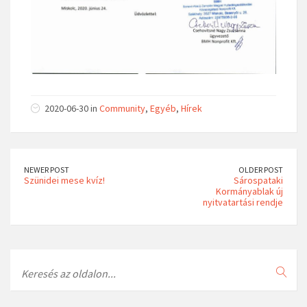
2020-06-30 in
Community
,
Egyéb
,
Hírek
NEWER POST
OLDER POST
Szünidei mese kvíz!
Sárospataki
Kormányablak új
nyitvatartási rendje
Search