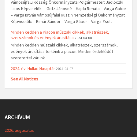
Vámosújfalu Község Önkormányzata Polgármester: Jadlóczki
Lajos Képviselők: – Götz Jánosné – Hajdu Renáta – Varga Gábor
– Varga István Vámosújfalui Ruszin Nemzetiségi Önkormányzat
Képviselők: – Rimár Sándor – Varga Gábor – Varga Zsolt
Minden kedden a Piacon műszaki cikkek, alkatrészek,
szerszámok és edények árusítása
2024-04-08
Minden kedden műszaki cikkek, alkatrészek, szerszámok,
edények árusítása történik a piacon. Minden érdeklődőt
szeretettel várunk.
2024. évi Hulladéknaptár
2024-04-07
See All Notices
ARCHÍVUM
2026. augusztus