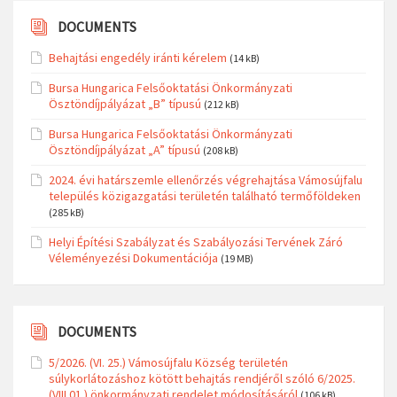
DOCUMENTS
Behajtási engedély iránti kérelem
(14 kB)
Bursa Hungarica Felsőoktatási Önkormányzati
Ösztöndíjpályázat „B” típusú
(212 kB)
Bursa Hungarica Felsőoktatási Önkormányzati
Ösztöndíjpályázat „A” típusú
(208 kB)
2024. évi határszemle ellenőrzés végrehajtása Vámosújfalu
település közigazgatási területén található termőföldeken
(285 kB)
Helyi Építési Szabályzat és Szabályozási Tervének Záró
Véleményezési Dokumentációja
(19 MB)
DOCUMENTS
5/2026. (VI. 25.) Vámosújfalu Község területén
súlykorlátozáshoz kötött behajtás rendjéről szóló 6/2025.
(VIII.01.) önkormányzati rendelet módosításáról
(106 kB)