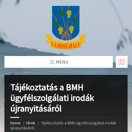
Skip
to
Content
MENU
Tájékoztatás a BMH
ügyfélszolgálati irodák
újranyitásáról
Home
Hírek
Tájékoztatás a BMH ügyfélszolgálati irodák
újranyitásáról