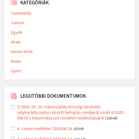
KATEGÓRIÁK
Community
Culture
Egyéb
Hírek
Iskolai hírek
Relax
Sport
LEGUTÓBBI DOKUMENTUMOK
5/2026. (VI. 25.) Vámosújfalu Község területén
súlykorlátozáshoz kötött behajtás rendjéről szóló 6/2025.
(VIII.01.) önkormányzati rendelet módosításáról
(106 kB)
4. számú melléklet 2026.06.24.
(65 kB)
3. számú melléklet 2026.06.24.