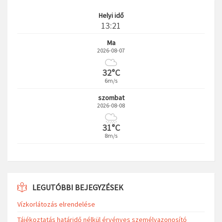
Helyi idő
13:21
Ma
2026-08-07
32°C
6m/s
szombat
2026-08-08
31°C
8m/s
LEGUTÓBBI BEJEGYZÉSEK
Vízkorlátozás elrendelése
Tájékoztatás határidő nélkül érvényes személyazonosító