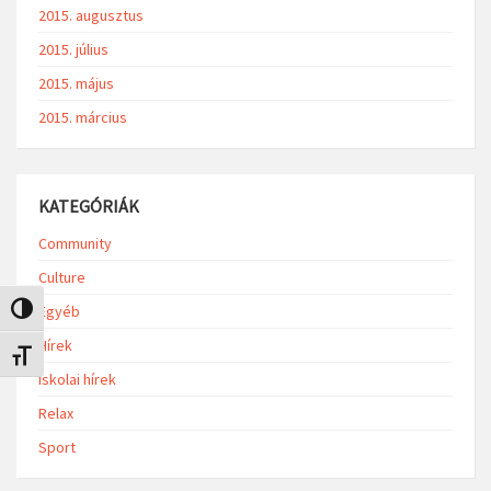
2015. augusztus
2015. július
2015. május
2015. március
KATEGÓRIÁK
Community
Culture
Egyéb
Nagy kontraszt váltása
Hírek
Betűméret váltása
Iskolai hírek
Relax
Sport