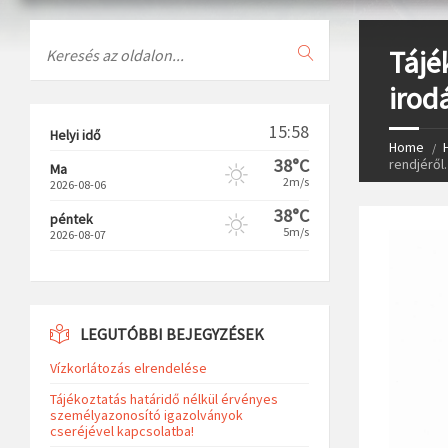
Search
Tájé
irod
15:58
Helyi idő
Home
38°C
rendjéről.
Ma
2m/s
2026-08-06
38°C
péntek
5m/s
2026-08-07
LEGUTÓBBI BEJEGYZÉSEK
Vízkorlátozás elrendelése
Tájékoztatás határidő nélkül érvényes
személyazonosító igazolványok
cseréjével kapcsolatba!