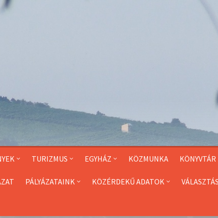
NYEK
TURIZMUS
EGYHÁZ
KÖZMUNKA
KÖNYVTÁR
ÁZAT
PÁLYÁZATAINK
KÖZÉRDEKŰ ADATOK
VÁLASZTÁ