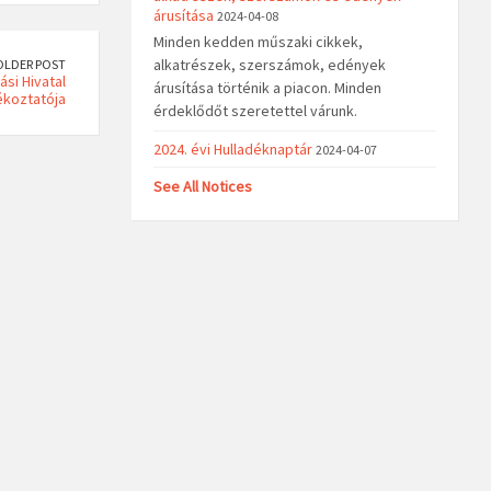
árusítása
2024-04-08
Minden kedden műszaki cikkek,
alkatrészek, szerszámok, edények
OLDER POST
ási Hivatal
árusítása történik a piacon. Minden
ékoztatója
érdeklődőt szeretettel várunk.
2024. évi Hulladéknaptár
2024-04-07
See All Notices