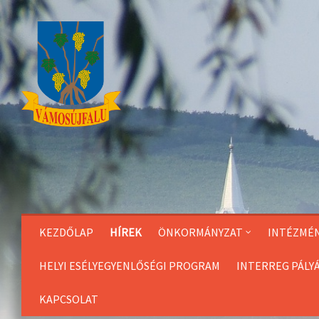
Skip
to
Content
KEZDŐLAP
HÍREK
ÖNKORMÁNYZAT
INTÉZMÉ
HELYI ESÉLYEGYENLŐSÉGI PROGRAM
INTERREG PÁLY
KAPCSOLAT