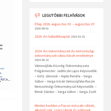
LEGUTÓBBI FELHÍVÁSOK
Étlap 2026. augusztus 03. – augusztus 07.
2026-08-01
2026. évi hulladéknaptár
2025-01-01
2024. évi önkormányzati és nemzetiségi
önkormányzati választások eredménye
2024-06-10
Vámosújfalu Község Önkormányzata
Polgármester: Jadlóczki Lajos Képviselők:
– Götz Jánosné – Hajdu Renáta – Varga
Gábor – Varga István Vámosújfalui Ruszin
Nemzetiségi Önkormányzat Képviselők: –
Rimár Sándor – Varga Gábor – Varga Zsolt
Minden kedden a Piacon műszaki cikkek,
alkatrészek, szerszámok és edények