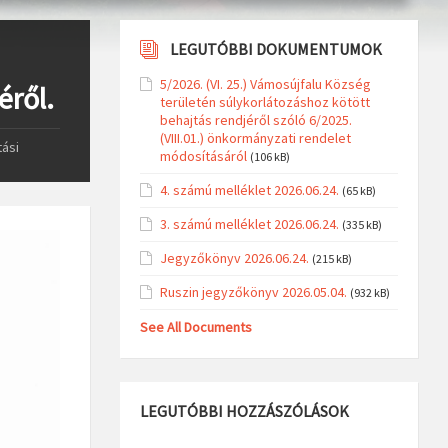
LEGUTÓBBI DOKUMENTUMOK
5/2026. (VI. 25.) Vámosújfalu Község
éről.
területén súlykorlátozáshoz kötött
behajtás rendjéről szóló 6/2025.
(VIII.01.) önkormányzati rendelet
tási
módosításáról
(106 kB)
4. számú melléklet 2026.06.24.
(65 kB)
3. számú melléklet 2026.06.24.
(335 kB)
Jegyzőkönyv 2026.06.24.
(215 kB)
Ruszin jegyzőkönyv 2026.05.04.
(932 kB)
See All Documents
LEGUTÓBBI HOZZÁSZÓLÁSOK