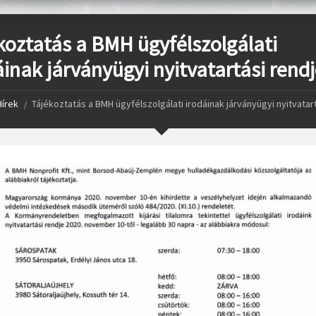
koztatás a BMH ügyfélszolgálati
áinak járványügyi nyitvatartási rendj
Hírek
Tájékoztatás a BMH ügyfélszolgálati irodáinak járványügyi nyitvatar