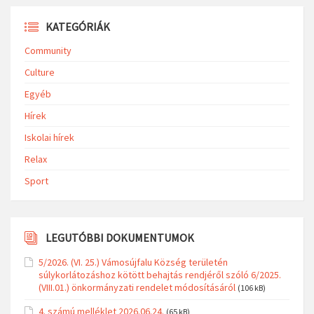
KATEGÓRIÁK
Community
Culture
Egyéb
Hírek
Iskolai hírek
Relax
Sport
LEGUTÓBBI DOKUMENTUMOK
5/2026. (VI. 25.) Vámosújfalu Község területén
súlykorlátozáshoz kötött behajtás rendjéről szóló 6/2025.
(VIII.01.) önkormányzati rendelet módosításáról
(106 kB)
4. számú melléklet 2026.06.24.
(65 kB)