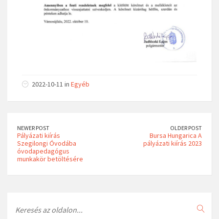
2022-10-11 in
Egyéb
NEWER POST
OLDER POST
Pályázati kiírás
Bursa Hungarica A
Szegilongi Óvodába
pályázati kiírás 2023
óvodapedagógus
munkakör betöltésére
Search