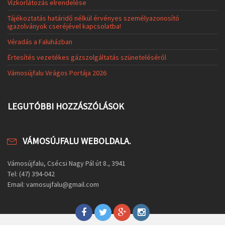
Vízkorlátozás elrendelése
Tájékoztatás határidő nélkül érvényes személyazonosító
igazolványok cseréjével kapcsolatba!
Véradás a Faluházban
Értesítés vezetékes gázszolgáltatás szüneteléséről
Vámosújfalu Virágos Portája 2026
LEGUTÓBBI HOZZÁSZÓLÁSOK
VÁMOSÚJFALU WEBOLDALA.
Vámosújfalu, Csécsi Nagy Pál út 8., 3941
Tel: (47) 394-042
Email: vamosujfalu@gmail.com