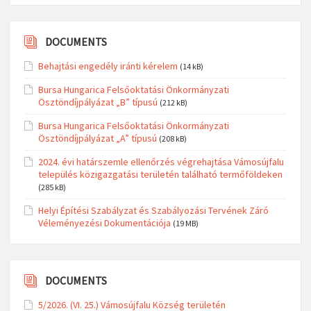
DOCUMENTS
Behajtási engedély iránti kérelem
(14 kB)
Bursa Hungarica Felsőoktatási Önkormányzati
Ösztöndíjpályázat „B” típusú
(212 kB)
Bursa Hungarica Felsőoktatási Önkormányzati
Ösztöndíjpályázat „A” típusú
(208 kB)
2024. évi határszemle ellenőrzés végrehajtása Vámosújfalu
település közigazgatási területén található termőföldeken
(285 kB)
Helyi Építési Szabályzat és Szabályozási Tervének Záró
Véleményezési Dokumentációja
(19 MB)
DOCUMENTS
5/2026. (VI. 25.) Vámosújfalu Község területén