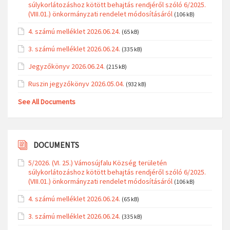
súlykorlátozáshoz kötött behajtás rendjéről szóló 6/2025.
(VIII.01.) önkormányzati rendelet módosításáról
(106 kB)
4. számú melléklet 2026.06.24.
(65 kB)
3. számú melléklet 2026.06.24.
(335 kB)
Jegyzőkönyv 2026.06.24.
(215 kB)
Ruszin jegyzőkönyv 2026.05.04.
(932 kB)
See All Documents
DOCUMENTS
5/2026. (VI. 25.) Vámosújfalu Község területén
súlykorlátozáshoz kötött behajtás rendjéről szóló 6/2025.
(VIII.01.) önkormányzati rendelet módosításáról
(106 kB)
4. számú melléklet 2026.06.24.
(65 kB)
3. számú melléklet 2026.06.24.
(335 kB)