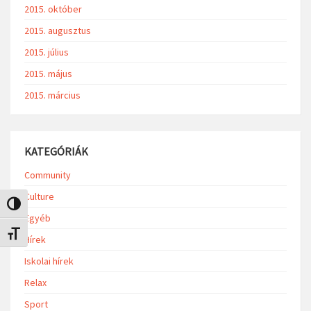
2015. október
2015. augusztus
2015. július
2015. május
2015. március
KATEGÓRIÁK
Community
Culture
Nagy kontraszt váltása
Egyéb
Betűméret váltása
Hírek
Iskolai hírek
Relax
Sport