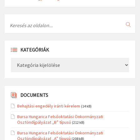
Search
KATEGÓRIÁK
Kategóriák
DOCUMENTS
Behajtási engedély iránti kérelem
(14 kB)
Bursa Hungarica Felsőoktatási Önkormányzati
Ösztöndíjpályázat „B” típusú
(212 kB)
Bursa Hungarica Felsőoktatási Önkormányzati
Ösztöndíjpályázat „A” típusú
(208 kB)