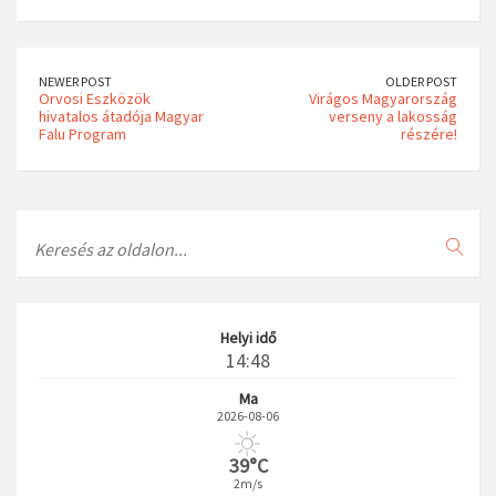
NEWER POST
OLDER POST
Orvosi Eszközök
Virágos Magyarország
hivatalos átadója Magyar
verseny a lakosság
Falu Program
részére!
Search
Helyi idő
14:48
Ma
2026-08-06
39°C
2m/s