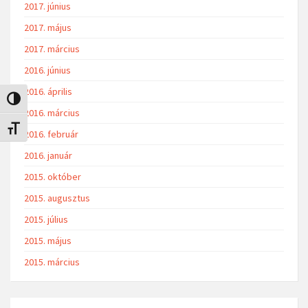
2017. június
2017. május
2017. március
2016. június
2016. április
Nagy kontraszt váltása
2016. március
Betűméret váltása
2016. február
2016. január
2015. október
2015. augusztus
2015. július
2015. május
2015. március