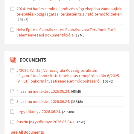
2024. évi határszemle ellenőrzés végrehajtása Vámosújfalu
település közigazgatási területén található termőföldeken
(285 kB)
Helyi Építési Szabályzat és Szabályozási Tervének Záró
Véleményezési Dokumentációja
(19 MB)
DOCUMENTS
5/2026. (VI. 25.) Vámosújfalu Község területén
súlykorlátozáshoz kötött behajtás rendjéről szóló 6/2025.
(VIII.01.) önkormányzati rendelet módosításáról
(106 kB)
4. számú melléklet 2026.06.24.
(65 kB)
3. számú melléklet 2026.06.24.
(335 kB)
Jegyzőkönyv 2026.06.24.
(215 kB)
Ruszin jegyzőkönyv 2026.05.04.
(932 kB)
See All Documents