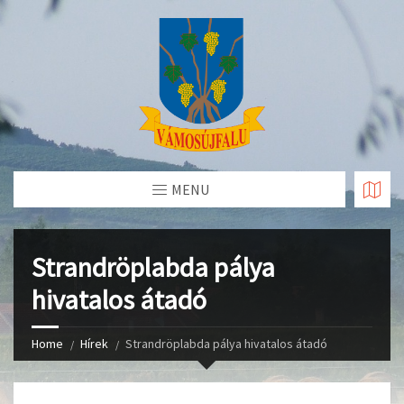
Skip
to
Content
MENU
Strandröplabda pálya
hivatalos átadó
Home
Hírek
Strandröplabda pálya hivatalos átadó