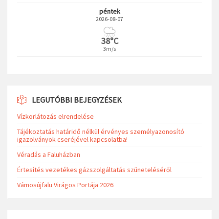
péntek
2026-08-07
38°C
3m/s
LEGUTÓBBI BEJEGYZÉSEK
Vízkorlátozás elrendelése
Tájékoztatás határidő nélkül érvényes személyazonosító
igazolványok cseréjével kapcsolatba!
Véradás a Faluházban
Értesítés vezetékes gázszolgáltatás szüneteléséről
Vámosújfalu Virágos Portája 2026