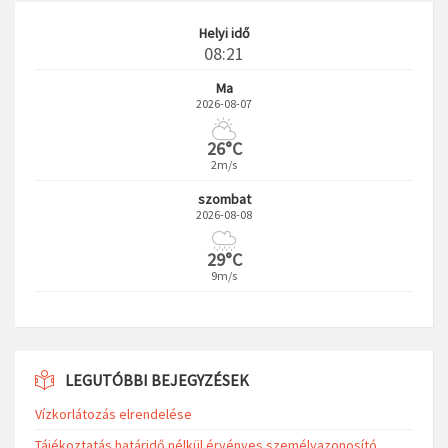
Helyi idő
08:21
Ma
2026-08-07
26°C
2m/s
szombat
2026-08-08
29°C
9m/s
LEGUTÓBBI BEJEGYZÉSEK
Vízkorlátozás elrendelése
Tájékoztatás határidő nélkül érvényes személyazonosító