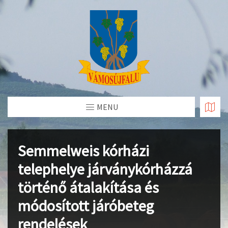
Skip
to
Content
MENU
Semmelweis kórházi
telephelye járványkórházzá
történő átalakítása és
módosított járóbeteg
rendelések