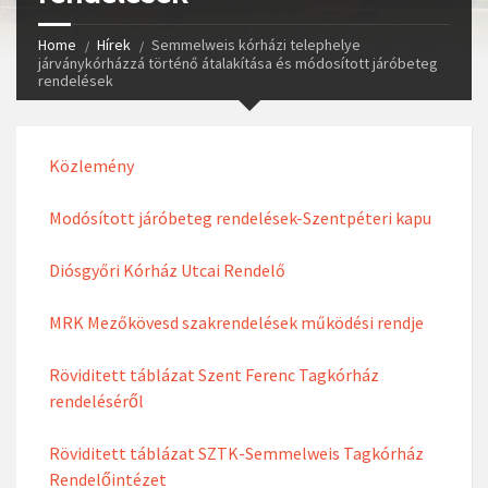
Home
Hírek
Semmelweis kórházi telephelye
járványkórházzá történő átalakítása és módosított járóbeteg
rendelések
Közlemény
Modósított járóbeteg rendelések-Szentpéteri kapu
Diósgyőri Kórház Utcai Rendelő
MRK Mezőkövesd szakrendelések működési rendje
Röviditett táblázat Szent Ferenc Tagkórház
rendeléséről
Röviditett táblázat SZTK-Semmelweis Tagkórház
Rendelőintézet