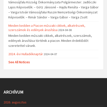
Vámosújfalu Község Önkormányzata Polgármester: Jadlóczki
Lajos Képviselők: – Götz Jánosné – Hajdu Renáta – Varga Gábor
– Varga István Vámosújfalui Ruszin Nemzetiségi Önkormányzat
Képviselők: – Rimár Sándor – Varga Gábor – Varga Zsolt
Minden kedden a Piacon műszaki cikkek, alkatrészek,
szerszámok és edények árusítása
2024-04-08
Minden kedden műszaki cikkek, alkatrészek, szerszámok,
edények árusítása történik a piacon. Minden érdeklődőt
szeretettel várunk.
2024. évi Hulladéknaptár
2024-04-07
See All Notices
ARCHÍVUM
2026. augusztus