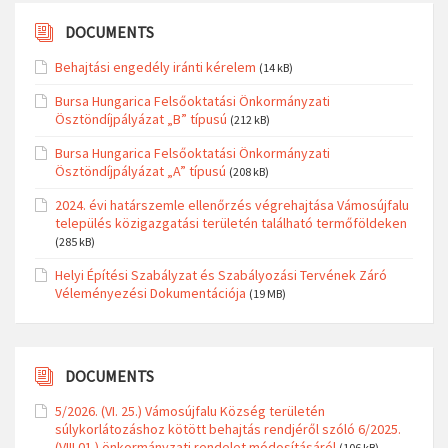
DOCUMENTS
Behajtási engedély iránti kérelem
(14 kB)
Bursa Hungarica Felsőoktatási Önkormányzati
Ösztöndíjpályázat „B” típusú
(212 kB)
Bursa Hungarica Felsőoktatási Önkormányzati
Ösztöndíjpályázat „A” típusú
(208 kB)
2024. évi határszemle ellenőrzés végrehajtása Vámosújfalu
település közigazgatási területén található termőföldeken
(285 kB)
Helyi Építési Szabályzat és Szabályozási Tervének Záró
Véleményezési Dokumentációja
(19 MB)
DOCUMENTS
5/2026. (VI. 25.) Vámosújfalu Község területén
súlykorlátozáshoz kötött behajtás rendjéről szóló 6/2025.
(VIII.01.) önkormányzati rendelet módosításáról
(106 kB)