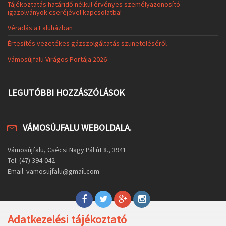
Tájékoztatás határidő nélkül érvényes személyazonosító
igazolványok cseréjével kapcsolatba!
Véradás a Faluházban
Értesítés vezetékes gázszolgáltatás szüneteléséről
Vámosújfalu Virágos Portája 2026
LEGUTÓBBI HOZZÁSZÓLÁSOK
VÁMOSÚJFALU WEBOLDALA.
Vámosújfalu, Csécsi Nagy Pál út 8., 3941
Tel: (47) 394-042
Email: vamosujfalu@gmail.com
Adatkezelési tájékoztató