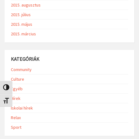
2015. augusztus
2015. július
2015. május
2015. március
KATEGÓRIÁK
Community
Culture
Nagy kontraszt váltása
Egyéb
Hírek
Betűméret váltása
Iskolai hírek
Relax
Sport