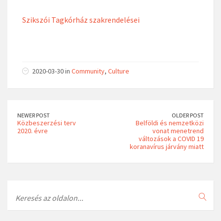
Szikszói Tagkórház szakrendelései
2020-03-30 in
Community
,
Culture
NEWER POST
OLDER POST
Közbeszerzési terv
Belföldi és nemzetközi
2020. évre
vonat menetrend
változások a COVID 19
koranavírus járvány miatt
Search