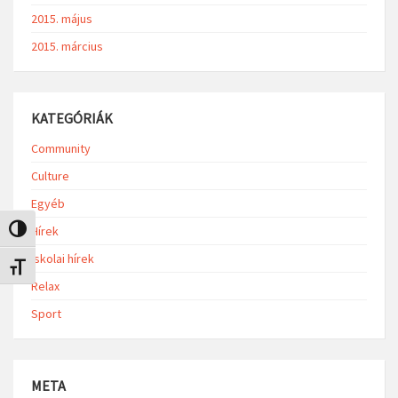
2015. május
2015. március
KATEGÓRIÁK
Community
Culture
Egyéb
Hírek
Nagy kontraszt váltása
Iskolai hírek
Betűméret váltása
Relax
Sport
META