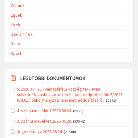
Culture
Egyéb
Hírek
Iskolai hírek
Relax
Sport
LEGUTÓBBI DOKUMENTUMOK
5/2026. (VI. 25.) Vámosújfalu Község területén
súlykorlátozáshoz kötött behajtás rendjéről szóló 6/2025.
(VIII.01.) önkormányzati rendelet módosításáról
(106 kB)
4. számú melléklet 2026.06.24.
(65 kB)
3. számú melléklet 2026.06.24.
(335 kB)
Jegyzőkönyv 2026.06.24.
(215 kB)