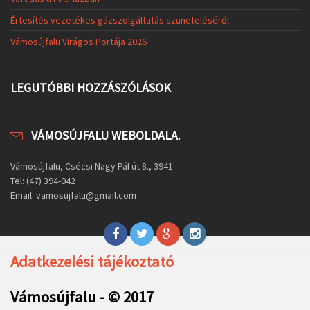
Értesítés vezetékes gázszolgáltatás szüneteléséről
Vámosújfalu Virágos Portája 2026
LEGUTÓBBI HOZZÁSZÓLÁSOK
VÁMOSÚJFALU WEBOLDALA.
Vámosújfalu, Csécsi Nagy Pál út 8., 3941
Tel: (47) 394-042
Email: vamosujfalu@gmail.com
Adatkezelési tájékoztató
Vámosújfalu - © 2017