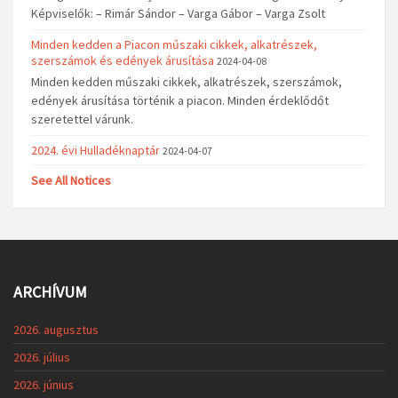
Képviselők: – Rimár Sándor – Varga Gábor – Varga Zsolt
Minden kedden a Piacon műszaki cikkek, alkatrészek,
szerszámok és edények árusítása
2024-04-08
Minden kedden műszaki cikkek, alkatrészek, szerszámok,
edények árusítása történik a piacon. Minden érdeklődőt
szeretettel várunk.
2024. évi Hulladéknaptár
2024-04-07
See All Notices
ARCHÍVUM
2026. augusztus
2026. július
2026. június