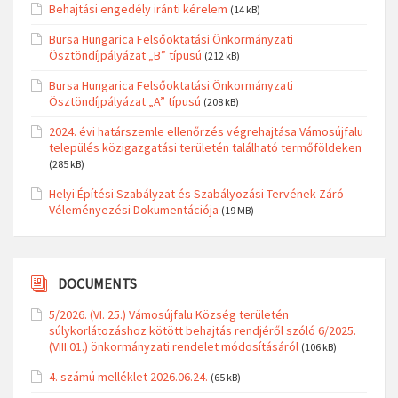
Behajtási engedély iránti kérelem
(14 kB)
Bursa Hungarica Felsőoktatási Önkormányzati
Ösztöndíjpályázat „B” típusú
(212 kB)
Bursa Hungarica Felsőoktatási Önkormányzati
Ösztöndíjpályázat „A” típusú
(208 kB)
2024. évi határszemle ellenőrzés végrehajtása Vámosújfalu
település közigazgatási területén található termőföldeken
(285 kB)
Helyi Építési Szabályzat és Szabályozási Tervének Záró
Véleményezési Dokumentációja
(19 MB)
DOCUMENTS
5/2026. (VI. 25.) Vámosújfalu Község területén
súlykorlátozáshoz kötött behajtás rendjéről szóló 6/2025.
(VIII.01.) önkormányzati rendelet módosításáról
(106 kB)
4. számú melléklet 2026.06.24.
(65 kB)