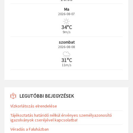
Ma
2026-08-07
34°C
9m/s
szombat
2026-08-08
31°C
11m/s
LEGUTÓBBI BEJEGYZÉSEK
Vízkorlátozás elrendelése
Tájékoztatás határidő nélkül érvényes személyazonosító
igazolványok cseréjével kapcsolatba!
Véradás a Faluházban