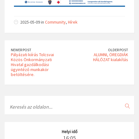
2025-05-09 in
Community
,
Hírek
NEWER POST
OLDER POST
Pályázati kiírás Tolcsvai
ALUMNI, ÖREGDIÁK
Közös Önkormányzati
HÁLÓZAT kialakítás
Hivatal gazdálkodási
ügyintéző munkakör
betöltésére.
Search
Helyi idő
16:05