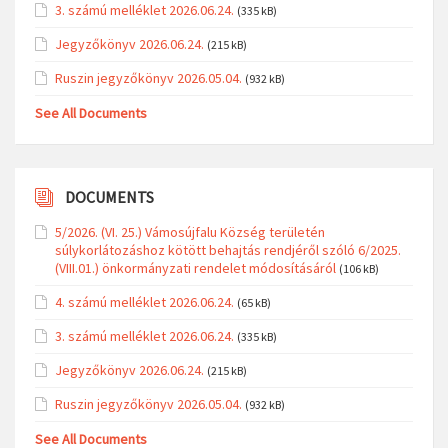
3. számú melléklet 2026.06.24.
(335 kB)
Jegyzőkönyv 2026.06.24.
(215 kB)
Ruszin jegyzőkönyv 2026.05.04.
(932 kB)
See All Documents
DOCUMENTS
5/2026. (VI. 25.) Vámosújfalu Község területén
súlykorlátozáshoz kötött behajtás rendjéről szóló 6/2025.
(VIII.01.) önkormányzati rendelet módosításáról
(106 kB)
4. számú melléklet 2026.06.24.
(65 kB)
3. számú melléklet 2026.06.24.
(335 kB)
Jegyzőkönyv 2026.06.24.
(215 kB)
Ruszin jegyzőkönyv 2026.05.04.
(932 kB)
See All Documents