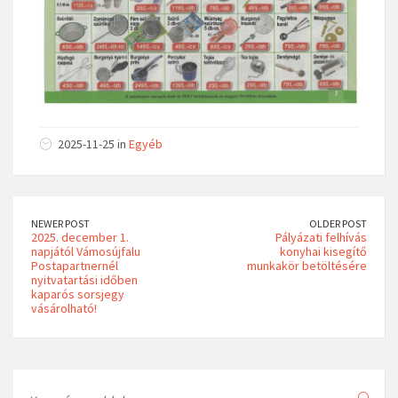
2025-11-25 in
Egyéb
NEWER POST
OLDER POST
2025. december 1.
Pályázati felhívás
napjától Vámosújfalu
konyhai kisegítő
Postapartnernél
munkakör betöltésére
nyitvatartási időben
kaparós sorsjegy
vásárolható!
Search