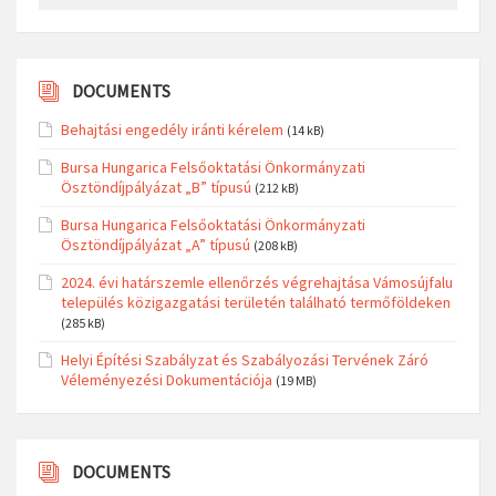
DOCUMENTS
Behajtási engedély iránti kérelem
(14 kB)
Bursa Hungarica Felsőoktatási Önkormányzati
Ösztöndíjpályázat „B” típusú
(212 kB)
Bursa Hungarica Felsőoktatási Önkormányzati
Ösztöndíjpályázat „A” típusú
(208 kB)
2024. évi határszemle ellenőrzés végrehajtása Vámosújfalu
település közigazgatási területén található termőföldeken
(285 kB)
Helyi Építési Szabályzat és Szabályozási Tervének Záró
Véleményezési Dokumentációja
(19 MB)
DOCUMENTS