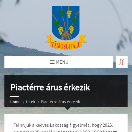
Skip
to
Content
MENU
Piactérre árus érkezik
Home
Hírek
Piactérre árus érkezik
Felhívjuk a kedves Lakosság figyelmét, hogy 2025.
november 28. napján (pénteken) 14:00-16:00 között