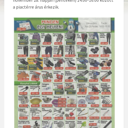
a piactérre árus érkezik.