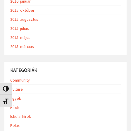
2016. január
2015. október
2015. augusztus
2015. július
2015. május
2015. március
KATEGÓRIÁK
Community
Culture
Nagy kontraszt váltása
Egyéb
Betűméret váltása
Hírek
Iskolai hírek
Relax