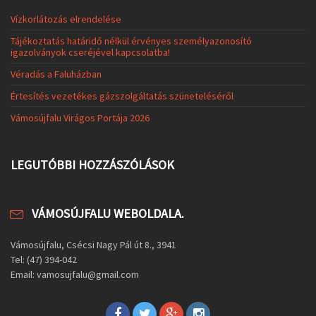
Vízkorlátozás elrendelése
Tájékoztatás határidő nélkül érvényes személyazonosító
igazolványok cseréjével kapcsolatba!
Véradás a Faluházban
Értesítés vezetékes gázszolgáltatás szüneteléséről
Vámosújfalu Virágos Portája 2026
LEGUTÓBBI HOZZÁSZÓLÁSOK
VÁMOSÚJFALU WEBOLDALA.
Vámosújfalu, Csécsi Nagy Pál út 8., 3941
Tel: (47) 394-042
Email: vamosujfalu@gmail.com