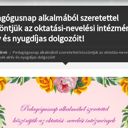
gógusnap alkalmából szeretettel
öntjük az oktatási-nevelési intézmé
v és nyugdíjas dolgozóit!
Hírek
Pedagógusnap alkalmából szeretettel köszöntjük az oktatási-neve
ek aktív és nyugdíjas dolgozóit!