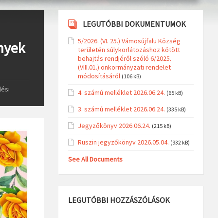
LEGUTÓBBI DOKUMENTUMOK
5/2026. (VI. 25.) Vámosújfalu Község
nyek
területén súlykorlátozáshoz kötött
behajtás rendjéről szóló 6/2025.
(VIII.01.) önkormányzati rendelet
módosításáról
(106 kB)
lési
4. számú melléklet 2026.06.24.
(65 kB)
3. számú melléklet 2026.06.24.
(335 kB)
Jegyzőkönyv 2026.06.24.
(215 kB)
Ruszin jegyzőkönyv 2026.05.04.
(932 kB)
See All Documents
LEGUTÓBBI HOZZÁSZÓLÁSOK