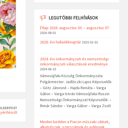
LEGUTÓBBI FELHÍVÁSOK
Étlap 2026. augusztus 03. – augusztus 07.
2026-08-01
2026. évi hulladéknaptár
2025-01-01
2024. évi önkormányzati és nemzetiségi
önkormányzati választások eredménye
2024-06-10
Vámosújfalu Község Önkormányzata
Polgármester: Jadlóczki Lajos Képviselők:
– Götz Jánosné – Hajdu Renáta – Varga
Gábor – Varga István Vámosújfalui Ruszin
Nemzetiségi Önkormányzat Képviselők: –
Rimár Sándor – Varga Gábor – Varga Zsolt
OLDER POST
yérítésről
Minden kedden a Piacon műszaki cikkek,
alkatrészek, szerszámok és edények