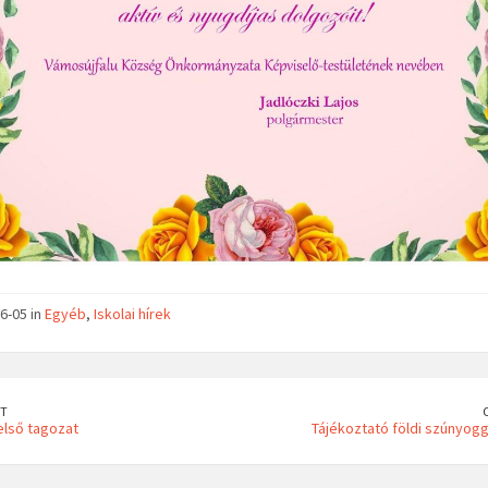
6-05 in
Egyéb
,
Iskolai hírek
T
első tagozat
Tájékoztató földi szúnyogg