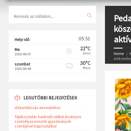
Search
Peda
kösz
aktí
05:51
Helyi idő
22°C
Ma
2m/s
Home
2026-08-07
intézmény
30°C
szombat
9m/s
2026-08-08
LEGUTÓBBI BEJEGYZÉSEK
Vízkorlátozás elrendelése
Tájékoztatás határidő nélkül érvényes
személyazonosító igazolványok
cseréjével kapcsolatba!