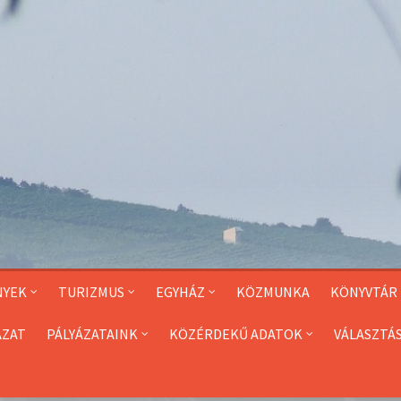
NYEK
TURIZMUS
EGYHÁZ
KÖZMUNKA
KÖNYVTÁR
ÁZAT
PÁLYÁZATAINK
KÖZÉRDEKŰ ADATOK
VÁLASZTÁ