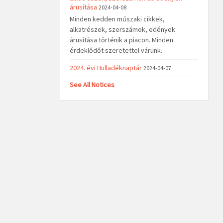
árusítása
2024-04-08
Minden kedden műszaki cikkek,
alkatrészek, szerszámok, edények
árusítása történik a piacon. Minden
érdeklődőt szeretettel várunk.
2024. évi Hulladéknaptár
2024-04-07
See All Notices