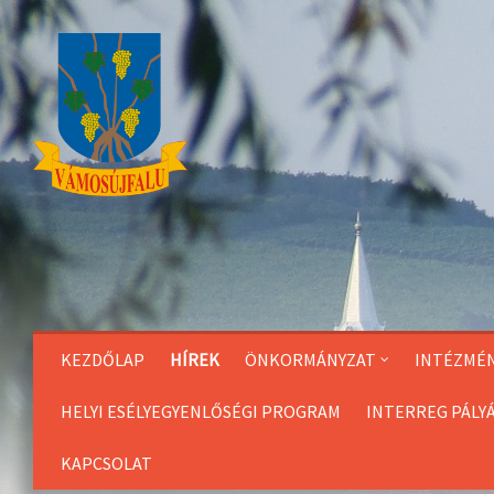
Skip
to
Content
KEZDŐLAP
HÍREK
ÖNKORMÁNYZAT
INTÉZMÉ
HELYI ESÉLYEGYENLŐSÉGI PROGRAM
INTERREG PÁLY
KAPCSOLAT