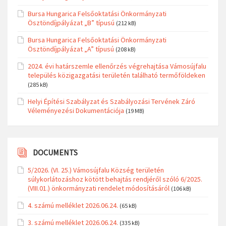
Bursa Hungarica Felsőoktatási Önkormányzati
Ösztöndíjpályázat „B” típusú
(212 kB)
Bursa Hungarica Felsőoktatási Önkormányzati
Ösztöndíjpályázat „A” típusú
(208 kB)
2024. évi határszemle ellenőrzés végrehajtása Vámosújfalu
település közigazgatási területén található termőföldeken
(285 kB)
Helyi Építési Szabályzat és Szabályozási Tervének Záró
Véleményezési Dokumentációja
(19 MB)
DOCUMENTS
5/2026. (VI. 25.) Vámosújfalu Község területén
súlykorlátozáshoz kötött behajtás rendjéről szóló 6/2025.
(VIII.01.) önkormányzati rendelet módosításáról
(106 kB)
4. számú melléklet 2026.06.24.
(65 kB)
3. számú melléklet 2026.06.24.
(335 kB)