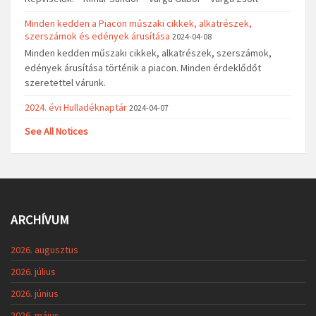
Minden kedden a Piacon műszaki cikkek, alkatrészek,
szerszámok és edények árusítása
2024-04-08
Minden kedden műszaki cikkek, alkatrészek, szerszámok,
edények árusítása történik a piacon. Minden érdeklődőt
szeretettel várunk.
2024. évi Hulladéknaptár
2024-04-07
See All Notices
ARCHÍVUM
2026. augusztus
2026. július
2026. június
2026. május