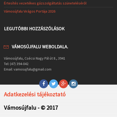
Értesítés vezetékes gázszolgáltatás szüneteléséről
Vámosújfalu Virágos Portája 2026
LEGUTÓBBI HOZZÁSZÓLÁSOK
VÁMOSÚJFALU WEBOLDALA.
Vámosújfalu, Csécsi Nagy Pál út 8., 3941
Tel: (47) 394-042
Email: vamosujfalu@gmail.com
Adatkezelési tájékoztató
Vámosújfalu - © 2017