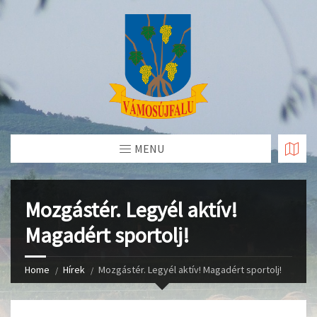
Skip
to
Content
MENU
Mozgástér. Legyél aktív!
Magadért sportolj!
Home
Hírek
Mozgástér. Legyél aktív! Magadért sportolj!