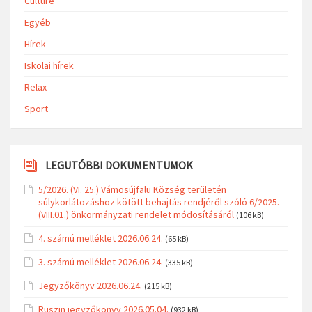
Culture
Egyéb
Hírek
Iskolai hírek
Relax
Sport
LEGUTÓBBI DOKUMENTUMOK
5/2026. (VI. 25.) Vámosújfalu Község területén
súlykorlátozáshoz kötött behajtás rendjéről szóló 6/2025.
(VIII.01.) önkormányzati rendelet módosításáról
(106 kB)
4. számú melléklet 2026.06.24.
(65 kB)
3. számú melléklet 2026.06.24.
(335 kB)
Jegyzőkönyv 2026.06.24.
(215 kB)
Ruszin jegyzőkönyv 2026.05.04.
(932 kB)