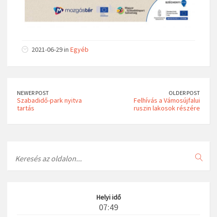
2021-06-29 in
Egyéb
NEWER POST
OLDER POST
Szabadidő-park nyitva
Felhívás a Vámosújfalui
tartás
ruszin lakosok részére
Search
Helyi idő
07:49