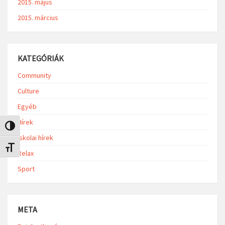
2015. május
2015. március
KATEGÓRIÁK
Community
Culture
Egyéb
Hírek
Nagy kontraszt váltása
Iskolai hírek
Betűméret váltása
Relax
Sport
META