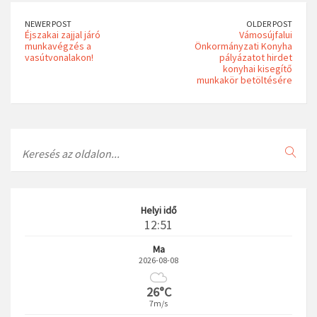
NEWER POST
OLDER POST
Éjszakai zajjal járó
Vámosújfalui
munkavégzés a
Önkormányzati Konyha
vasútvonalakon!
pályázatot hirdet
konyhai kisegítő
munkakör betöltésére
Search
Helyi idő
12:51
Ma
2026-08-08
26°C
7m/s