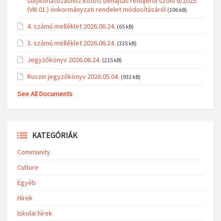
súlykorlátozáshoz kötött behajtás rendjéről szóló 6/2025.
(VIII.01.) önkormányzati rendelet módosításáról
(106 kB)
4. számú melléklet 2026.06.24.
(65 kB)
3. számú melléklet 2026.06.24.
(335 kB)
Jegyzőkönyv 2026.06.24.
(215 kB)
Ruszin jegyzőkönyv 2026.05.04.
(932 kB)
See All Documents
KATEGÓRIÁK
Community
Culture
Egyéb
Hírek
Iskolai hírek