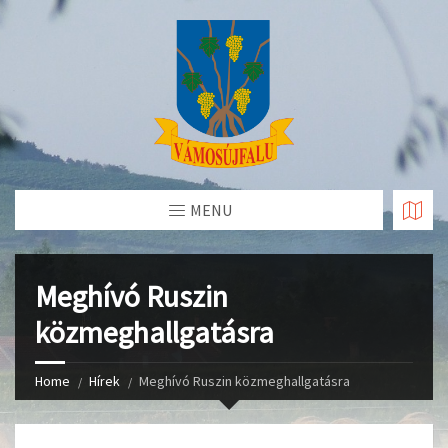
Skip
to
Content
MENU
Meghívó Ruszin
közmeghallgatásra
Home
Hírek
Meghívó Ruszin közmeghallgatásra