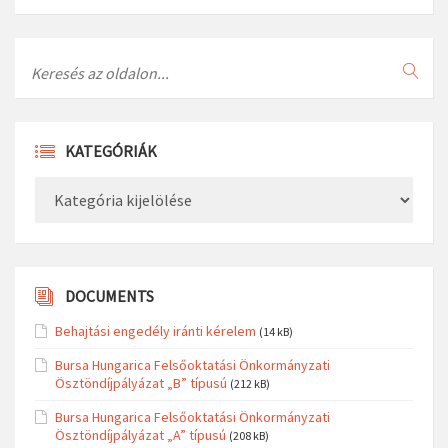
Search
KATEGÓRIÁK
Kategóriák
DOCUMENTS
Behajtási engedély iránti kérelem
(14 kB)
Bursa Hungarica Felsőoktatási Önkormányzati
Ösztöndíjpályázat „B” típusú
(212 kB)
Bursa Hungarica Felsőoktatási Önkormányzati
Ösztöndíjpályázat „A” típusú
(208 kB)