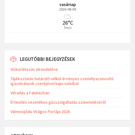
vasárnap
2026-08-09
26°C
7m/s
LEGUTÓBBI BEJEGYZÉSEK
Vízkorlátozás elrendelése
Tájékoztatás határidő nélkül érvényes személyazonosító
igazolványok cseréjével kapcsolatba!
Véradás a Faluházban
Értesítés vezetékes gázszolgáltatás szüneteléséről
Vámosújfalu Virágos Portája 2026