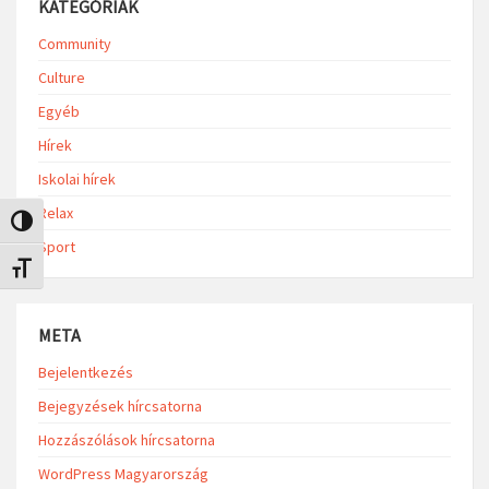
KATEGÓRIÁK
Community
Culture
Egyéb
Hírek
Iskolai hírek
Relax
Nagy kontraszt váltása
Sport
Betűméret váltása
META
Bejelentkezés
Bejegyzések hírcsatorna
Hozzászólások hírcsatorna
WordPress Magyarország