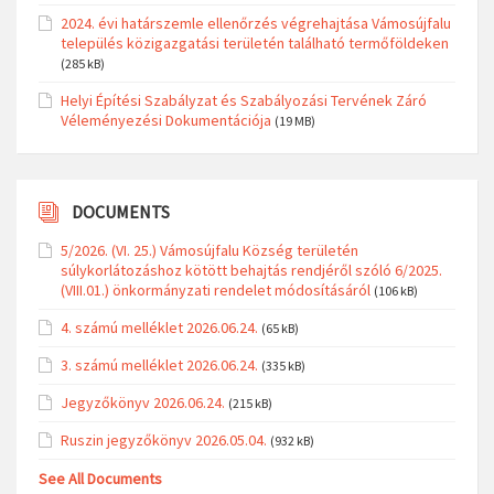
2024. évi határszemle ellenőrzés végrehajtása Vámosújfalu
település közigazgatási területén található termőföldeken
(285 kB)
Helyi Építési Szabályzat és Szabályozási Tervének Záró
Véleményezési Dokumentációja
(19 MB)
DOCUMENTS
5/2026. (VI. 25.) Vámosújfalu Község területén
súlykorlátozáshoz kötött behajtás rendjéről szóló 6/2025.
(VIII.01.) önkormányzati rendelet módosításáról
(106 kB)
4. számú melléklet 2026.06.24.
(65 kB)
3. számú melléklet 2026.06.24.
(335 kB)
Jegyzőkönyv 2026.06.24.
(215 kB)
Ruszin jegyzőkönyv 2026.05.04.
(932 kB)
See All Documents