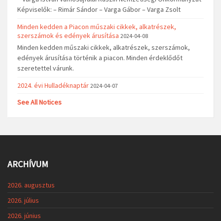
Képviselők: – Rimár Sándor – Varga Gábor – Varga Zsolt
Minden kedden a Piacon műszaki cikkek, alkatrészek,
szerszámok és edények árusítása
2024-04-08
Minden kedden műszaki cikkek, alkatrészek, szerszámok,
edények árusítása történik a piacon. Minden érdeklődőt
szeretettel várunk.
2024. évi Hulladéknaptár
2024-04-07
See All Notices
ARCHÍVUM
2026. augusztus
2026. július
2026. június