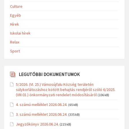
Culture
Egyéb
Hírek
Iskolai hírek
Relax
Sport
LEGUTÓBBI DOKUMENTUMOK
5/2026. (VI. 25.) Vámosújfalu Község területén
súlykorlátozáshoz kötött behajtás rendjéről szóló 6/2025.
(VIII.01.) önkormányzati rendelet módosításáról
(106 kB)
4. számú melléklet 2026.06.24.
(65 kB)
3. számú melléklet 2026.06.24.
(335 kB)
Jegyzőkönyv 2026.06.24.
(215 kB)