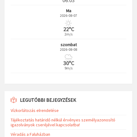
06:03
Ma
2026-08-07
22°C
2m/s
szombat
2026-08-08
30°C
9m/s
LEGUTÓBBI BEJEGYZÉSEK
Vízkorlátozás elrendelése
Tájékoztatás határidő nélkül érvényes személyazonosító
igazolványok cseréjével kapcsolatba!
Véradás a Faluházban