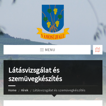
Skip
to
Content
MENU
Látásvizsgálat és
szemüvegkészítés
Home
Hírek
Látásvizsgálat és szemüvegkészítés