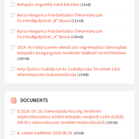
Behajtási engedély iránti kérelem
(14 kB)
Bursa Hungarica Felsőoktatási Önkormányzati
Ösztöndíjpályázat „B” típusú
(212 kB)
Bursa Hungarica Felsőoktatási Önkormányzati
Ösztöndíjpályázat „A” típusú
(208 kB)
2024. évi határszemle ellenőrzés végrehajtása Vámosújfalu
település közigazgatási területén található termőföldeken
(285 kB)
Helyi Építési Szabályzat és Szabályozási Tervének Záró
Véleményezési Dokumentációja
(19 MB)
DOCUMENTS
5/2026. (VI. 25.) Vámosújfalu Község területén
súlykorlátozáshoz kötött behajtás rendjéről szóló 6/2025.
(VIII.01.) önkormányzati rendelet módosításáról
(106 kB)
4. számú melléklet 2026.06.24.
(65 kB)