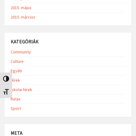
2015. május
2015. március
KATEGÓRIÁK
Community
Culture
Egyéb
Nagy kontraszt váltása
Hírek
Iskolai hírek
Betűméret váltása
Relax
Sport
META