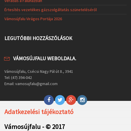
Véradás a Faluházban
Értesítés vezetékes gázszolgáltatás szüneteléséről
Vámosújfalu Virágos Portája 2026
LEGUTÓBBI HOZZÁSZÓLÁSOK
VÁMOSÚJFALU WEBOLDALA.
Vámosújfalu, Csécsi Nagy Pál út 8., 3941
Tel: (47) 394-042
Email: vamosujfalu@gmail.com
Adatkezelési tájékoztató
Vámosújfalu - © 2017