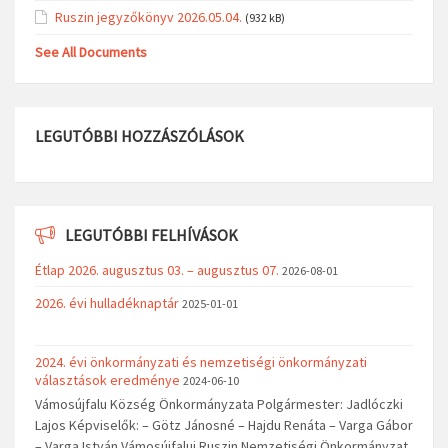
Ruszin jegyzőkönyv 2026.05.04.
(932 kB)
See All Documents
LEGUTÓBBI HOZZÁSZÓLÁSOK
LEGUTÓBBI FELHÍVÁSOK
Étlap 2026. augusztus 03. – augusztus 07.
2026-08-01
2026. évi hulladéknaptár
2025-01-01
2024. évi önkormányzati és nemzetiségi önkormányzati
választások eredménye
2024-06-10
Vámosújfalu Község Önkormányzata Polgármester: Jadlóczki
Lajos Képviselők: – Götz Jánosné – Hajdu Renáta – Varga Gábor
– Varga István Vámosújfalui Ruszin Nemzetiségi Önkormányzat