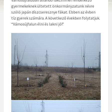
gyermekeknek ültetett önkormányzatunk névre
szóló japán díszcseresznye fákat. Ebben az évben
tíz gyerek számára. A következő években folytatjuk.
“Vámosújfalun élni és lakni jó!”