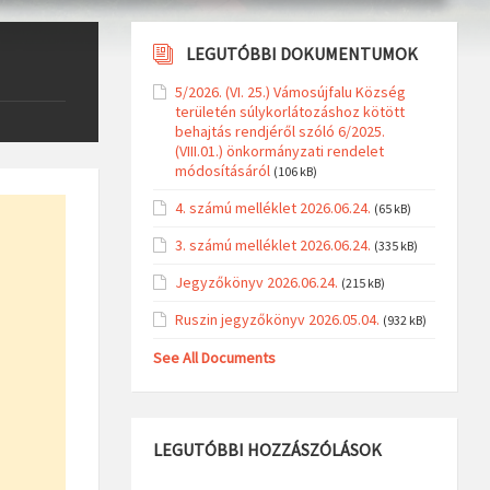
LEGUTÓBBI DOKUMENTUMOK
5/2026. (VI. 25.) Vámosújfalu Község
területén súlykorlátozáshoz kötött
behajtás rendjéről szóló 6/2025.
(VIII.01.) önkormányzati rendelet
módosításáról
(106 kB)
4. számú melléklet 2026.06.24.
(65 kB)
3. számú melléklet 2026.06.24.
(335 kB)
Jegyzőkönyv 2026.06.24.
(215 kB)
Ruszin jegyzőkönyv 2026.05.04.
(932 kB)
See All Documents
LEGUTÓBBI HOZZÁSZÓLÁSOK