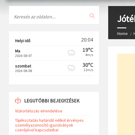
Search
Jóté
Home
20:04
Helyi idő
19°C
Ma
4m/s
2026-08-07
30°C
szombat
11m/s
2026-08-08
LEGUTÓBBI BEJEGYZÉSEK
Vízkorlátozás elrendelése
Tájékoztatás határidő nélkül érvényes
személyazonosító igazolványok
cseréjével kapcsolatba!