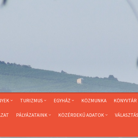
NYEK
TURIZMUS
EGYHÁZ
KÖZMUNKA
KÖNYVTÁR
ÁZAT
PÁLYÁZATAINK
KÖZÉRDEKŰ ADATOK
VÁLASZTÁ