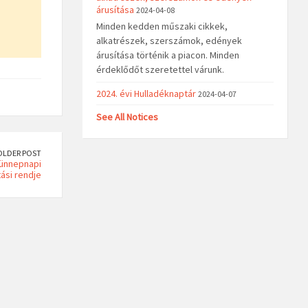
árusítása
2024-04-08
Minden kedden műszaki cikkek,
alkatrészek, szerszámok, edények
árusítása történik a piacon. Minden
érdeklődőt szeretettel várunk.
2024. évi Hulladéknaptár
2024-04-07
See All Notices
OLDER POST
 ünnepnapi
tási rendje