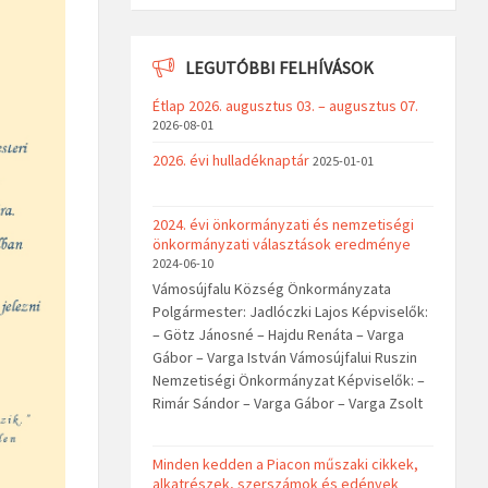
LEGUTÓBBI FELHÍVÁSOK
Étlap 2026. augusztus 03. – augusztus 07.
2026-08-01
2026. évi hulladéknaptár
2025-01-01
2024. évi önkormányzati és nemzetiségi
önkormányzati választások eredménye
2024-06-10
Vámosújfalu Község Önkormányzata
Polgármester: Jadlóczki Lajos Képviselők:
– Götz Jánosné – Hajdu Renáta – Varga
Gábor – Varga István Vámosújfalui Ruszin
Nemzetiségi Önkormányzat Képviselők: –
Rimár Sándor – Varga Gábor – Varga Zsolt
Minden kedden a Piacon műszaki cikkek,
alkatrészek, szerszámok és edények