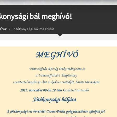
konysági bál meghívó!
Hírek
Jótékonysági bál meghívó!