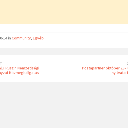
0-14 in
Community
,
Egyéb
T
lui Ruszin Nemzetiségi
Postapartner október 23-i
yzat Közmeghallgatás
nyitvatar