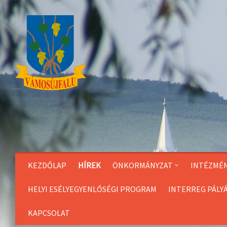
Skip
to
Content
KEZDŐLAP
HÍREK
ÖNKORMÁNYZAT
INTÉZMÉ
HELYI ESÉLYEGYENLŐSÉGI PROGRAM
INTERREG PÁLY
KAPCSOLAT