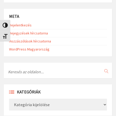
META
Bejelentkezés
Nagy kontraszt váltása
Bejegyzések hírcsatorna
Betűméret váltása
Hozzászólások hírcsatorna
WordPress Magyarország
Search
KATEGÓRIÁK
Kategóriák