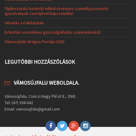
Tájékoztatás határidő nélkül érvényes személyazonosító
igazolványok cseréjével kapcsolatba!
Véradás a Faluházban
Értesítés vezetékes gázszolgáltatás szüneteléséről
Vámosújfalu Virágos Portája 2026
LEGUTÓBBI HOZZÁSZÓLÁSOK
VÁMOSÚJFALU WEBOLDALA.
Vámosújfalu, Csécsi Nagy Pál út 8., 3941
Tel: (47) 394-042
Email: vamosujfalu@gmail.com