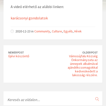
A videó elérhető az alábbi linken:
karácsonyi gondolatok
2020-12-23 in
Community
,
Culture
,
Egyéb
,
Hírek
NEWER POST
OLDER POST
Újévi köszöntő
Vámosújfalu Község
Önkormányzata az
ünnepek alkalmával
ajándékcsomagokkal
kedveskedett a
lakosság részére.
Search