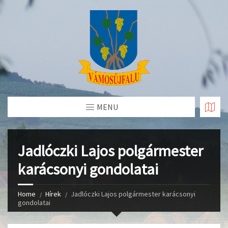
Skip
to
Content
MENU
Jadlóczki Lajos polgármester
karácsonyi gondolatai
Home
Hírek
Jadlóczki Lajos polgármester karácsonyi
gondolatai