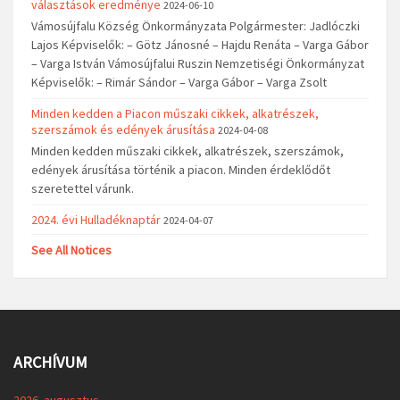
választások eredménye
2024-06-10
Vámosújfalu Község Önkormányzata Polgármester: Jadlóczki
Lajos Képviselők: – Götz Jánosné – Hajdu Renáta – Varga Gábor
– Varga István Vámosújfalui Ruszin Nemzetiségi Önkormányzat
Képviselők: – Rimár Sándor – Varga Gábor – Varga Zsolt
Minden kedden a Piacon műszaki cikkek, alkatrészek,
szerszámok és edények árusítása
2024-04-08
Minden kedden műszaki cikkek, alkatrészek, szerszámok,
edények árusítása történik a piacon. Minden érdeklődőt
szeretettel várunk.
2024. évi Hulladéknaptár
2024-04-07
See All Notices
ARCHÍVUM
2026. augusztus