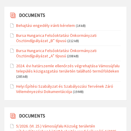
DOCUMENTS
Behajtási engedély iránti kérelem
(14 kB)
Bursa Hungarica Felsőoktatási Önkormányzati
Ösztöndíjpályázat „B” típusú
(212 kB)
Bursa Hungarica Felsőoktatási Önkormányzati
Ösztöndíjpályázat „A” típusú
(208 kB)
2024. évi határszemle ellenőrzés végrehajtása Vámosújfalu
település közigazgatási területén található termőföldeken
(285 kB)
Helyi Építési Szabályzat és Szabályozási Tervének Záró
Véleményezési Dokumentációja
(19 MB)
DOCUMENTS
5/2026. (VI. 25.) Vámosújfalu Község területén