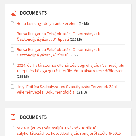
DOCUMENTS
Behajtási engedély iránti kérelem
(14 kB)
Bursa Hungarica Felsőoktatási Önkormányzati
Ösztöndíjpályázat „B” típusú
(212 kB)
Bursa Hungarica Felsőoktatási Önkormányzati
Ösztöndíjpályázat „A” típusú
(208 kB)
2024. évi határszemle ellenőrzés végrehajtása Vámosújfalu
település közigazgatási területén található termőföldeken
(285 kB)
Helyi Építési Szabályzat és Szabályozási Tervének Záró
Véleményezési Dokumentációja
(19 MB)
DOCUMENTS
5/2026. (VI. 25.) Vámosújfalu Község területén
súlykorlátozáshoz kötött behajtás rendjéről szóló 6/2025.