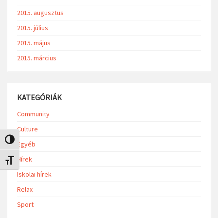
2015. augusztus
2015. július
2015. május
2015. március
KATEGÓRIÁK
Community
Culture
Nagy kontraszt váltása
Egyéb
Hírek
Betűméret váltása
Iskolai hírek
Relax
Sport