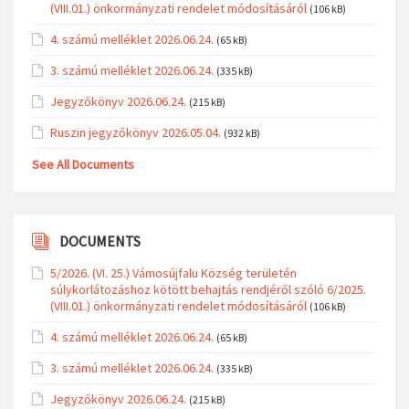
(VIII.01.) önkormányzati rendelet módosításáról
(106 kB)
4. számú melléklet 2026.06.24.
(65 kB)
3. számú melléklet 2026.06.24.
(335 kB)
Jegyzőkönyv 2026.06.24.
(215 kB)
Ruszin jegyzőkönyv 2026.05.04.
(932 kB)
See All Documents
DOCUMENTS
5/2026. (VI. 25.) Vámosújfalu Község területén
súlykorlátozáshoz kötött behajtás rendjéről szóló 6/2025.
(VIII.01.) önkormányzati rendelet módosításáról
(106 kB)
4. számú melléklet 2026.06.24.
(65 kB)
3. számú melléklet 2026.06.24.
(335 kB)
Jegyzőkönyv 2026.06.24.
(215 kB)