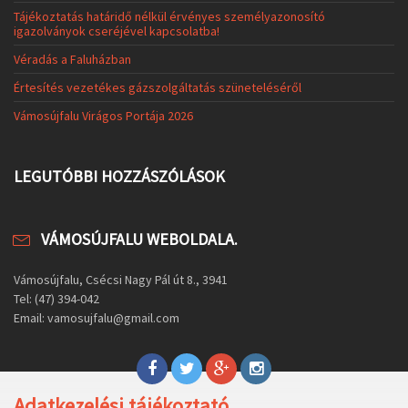
Tájékoztatás határidő nélkül érvényes személyazonosító
igazolványok cseréjével kapcsolatba!
Véradás a Faluházban
Értesítés vezetékes gázszolgáltatás szüneteléséről
Vámosújfalu Virágos Portája 2026
LEGUTÓBBI HOZZÁSZÓLÁSOK
VÁMOSÚJFALU WEBOLDALA.
Vámosújfalu, Csécsi Nagy Pál út 8., 3941
Tel: (47) 394-042
Email: vamosujfalu@gmail.com
Adatkezelési tájékoztató