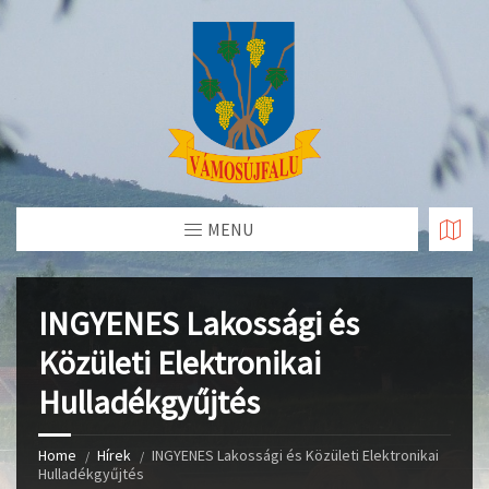
Skip
to
Content
MENU
INGYENES Lakossági és
Közületi Elektronikai
Hulladékgyűjtés
Home
Hírek
INGYENES Lakossági és Közületi Elektronikai
Hulladékgyűjtés