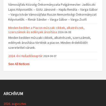
Vámosújfalu Község Önkormányzata Polgármester: Jadlóczki
Lajos Képviselők: – Götz Jánosné – Hajdu Renáta – Varga Gábor
– Varga István Vámosújfalui Ruszin Nemzetiségi Önkormányzat
Képviselők: – Rimár Sándor – Varga Gábor – Varga Zsolt
Minden kedden a Piacon műszaki cikkek, alkatrészek,
szerszámok és edények árusítása
2024-04-08
Minden kedden műszaki cikkek, alkatrészek, szerszámok,
edények árusítása történik a piacon. Minden érdeklődőt
szeretettel várunk.
2024. évi Hulladéknaptár
2024-04-07
See All Notices
ARCHÍVUM
2026. augusztus