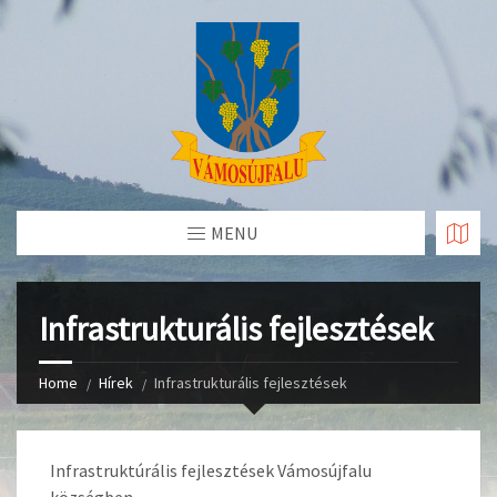
Skip
to
Content
MENU
Infrastrukturális fejlesztések
Home
Hírek
Infrastrukturális fejlesztések
Infrastruktúrális fejlesztések Vámosújfalu
községben.