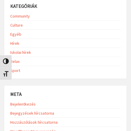
KATEGÓRIÁK
Community
Culture
Egyéb
Hírek
Iskolai hírek
Relax
Nagy kontraszt váltása
Sport
Betűméret váltása
META
Bejelentkezés
Bejegyzések hírcsatorna
Hozzászólások hírcsatorna