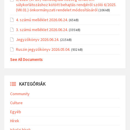
súlykorlátozáshoz kötött behajtás rendjéről szóló 6/2025.
(VIII.01.) önkormányzati rendelet módosításáról
(106 kB)
4. számú melléklet 2026.06.24.
(65 kB)
3. számú melléklet 2026.06.24.
(335 kB)
Jegyzőkönyv 2026.06.24.
(215 kB)
Ruszin jegyzőkönyv 2026.05.04.
(932 kB)
See All Documents
KATEGÓRIÁK
Community
Culture
Egyéb
Hírek
Iskolai hírek