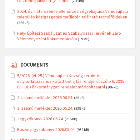
Ösztöndíjpályázat „A” típusú
(208 kB)
2024. évi határszemle ellenőrzés végrehajtása Vámosújfalu
település közigazgatási területén található termőföldeken
(285 kB)
Helyi Építési Szabályzat és Szabályozási Tervének Záró
Véleményezési Dokumentációja
(19 MB)
DOCUMENTS
5/2026. (VI. 25.) Vámosújfalu Község területén
súlykorlátozáshoz kötött behajtás rendjéről szóló 6/2025.
(VIII.01.) önkormányzati rendelet módosításáról
(106 kB)
4. számú melléklet 2026.06.24.
(65 kB)
3. számú melléklet 2026.06.24.
(335 kB)
Jegyzőkönyv 2026.06.24.
(215 kB)
Ruszin jegyzőkönyv 2026.05.04.
(932 kB)