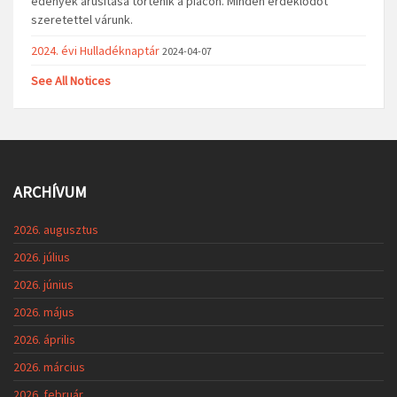
edények árusítása történik a piacon. Minden érdeklődőt
szeretettel várunk.
2024. évi Hulladéknaptár
2024-04-07
See All Notices
ARCHÍVUM
2026. augusztus
2026. július
2026. június
2026. május
2026. április
2026. március
2026. február