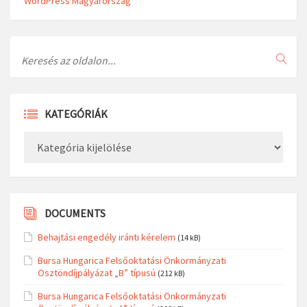
WordPress Magyarország
Search
KATEGÓRIÁK
Kategóriák
DOCUMENTS
Behajtási engedély iránti kérelem
(14 kB)
Bursa Hungarica Felsőoktatási Önkormányzati
Ösztöndíjpályázat „B” típusú
(212 kB)
Bursa Hungarica Felsőoktatási Önkormányzati