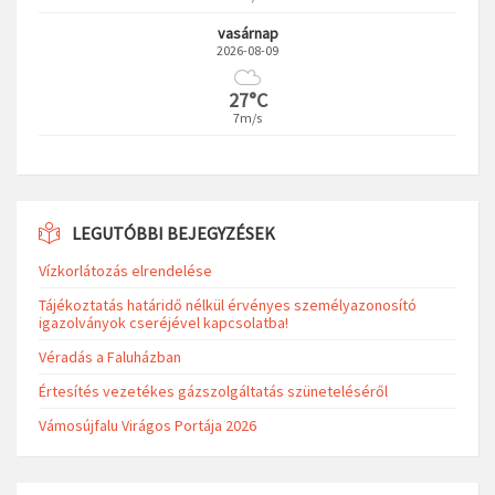
vasárnap
2026-08-09
27°C
7m/s
LEGUTÓBBI BEJEGYZÉSEK
Vízkorlátozás elrendelése
Tájékoztatás határidő nélkül érvényes személyazonosító
igazolványok cseréjével kapcsolatba!
Véradás a Faluházban
Értesítés vezetékes gázszolgáltatás szüneteléséről
Vámosújfalu Virágos Portája 2026