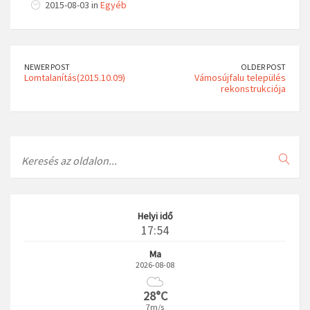
2015-08-03 in
Egyéb
NEWER POST
OLDER POST
Lomtalanítás(2015.10.09)
Vámosújfalu település
rekonstrukciója
Search
Helyi idő
17:54
Ma
2026-08-08
28°C
7m/s