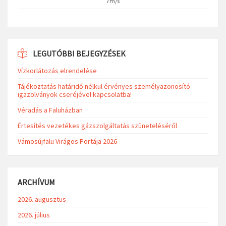
7m/s
LEGUTÓBBI BEJEGYZÉSEK
Vízkorlátozás elrendelése
Tájékoztatás határidő nélkül érvényes személyazonosító
igazolványok cseréjével kapcsolatba!
Véradás a Faluházban
Értesítés vezetékes gázszolgáltatás szüneteléséről
Vámosújfalu Virágos Portája 2026
ARCHÍVUM
2026. augusztus
2026. július