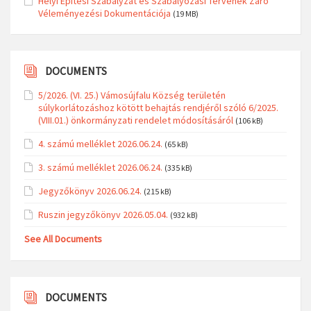
Helyi Építési Szabályzat és Szabályozási Tervének Záró
Véleményezési Dokumentációja
(19 MB)
DOCUMENTS
5/2026. (VI. 25.) Vámosújfalu Község területén
súlykorlátozáshoz kötött behajtás rendjéről szóló 6/2025.
(VIII.01.) önkormányzati rendelet módosításáról
(106 kB)
4. számú melléklet 2026.06.24.
(65 kB)
3. számú melléklet 2026.06.24.
(335 kB)
Jegyzőkönyv 2026.06.24.
(215 kB)
Ruszin jegyzőkönyv 2026.05.04.
(932 kB)
See All Documents
DOCUMENTS