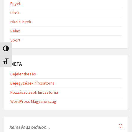
Egyéb
Hírek
Iskolai hírek
Relax
Sport
Nagy kontraszt váltása
Betűméret váltása
META
Bejelentkezés
Bejegyzések hírcsatorna
Hozzászólások hírcsatorna
WordPress Magyarország
Search