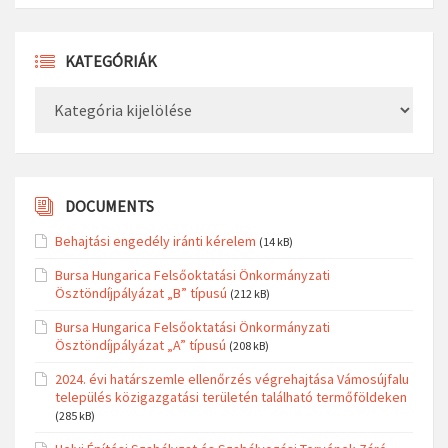
KATEGÓRIÁK
Kategóriák
DOCUMENTS
Behajtási engedély iránti kérelem
(14 kB)
Bursa Hungarica Felsőoktatási Önkormányzati
Ösztöndíjpályázat „B” típusú
(212 kB)
Bursa Hungarica Felsőoktatási Önkormányzati
Ösztöndíjpályázat „A” típusú
(208 kB)
2024. évi határszemle ellenőrzés végrehajtása Vámosújfalu
település közigazgatási területén található termőföldeken
(285 kB)