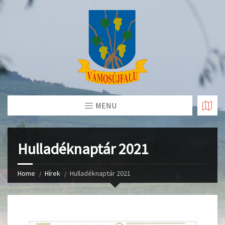
Skip
to
Content
MENU
Hulladéknaptár 2021
Home
Hírek
Hulladéknaptár 2021