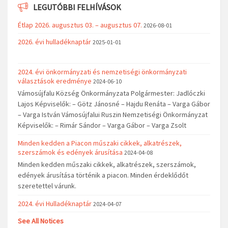
LEGUTÓBBI FELHÍVÁSOK
Étlap 2026. augusztus 03. – augusztus 07.
2026-08-01
2026. évi hulladéknaptár
2025-01-01
2024. évi önkormányzati és nemzetiségi önkormányzati
választások eredménye
2024-06-10
Vámosújfalu Község Önkormányzata Polgármester: Jadlóczki
Lajos Képviselők: – Götz Jánosné – Hajdu Renáta – Varga Gábor
– Varga István Vámosújfalui Ruszin Nemzetiségi Önkormányzat
Képviselők: – Rimár Sándor – Varga Gábor – Varga Zsolt
Minden kedden a Piacon műszaki cikkek, alkatrészek,
szerszámok és edények árusítása
2024-04-08
Minden kedden műszaki cikkek, alkatrészek, szerszámok,
edények árusítása történik a piacon. Minden érdeklődőt
szeretettel várunk.
2024. évi Hulladéknaptár
2024-04-07
See All Notices