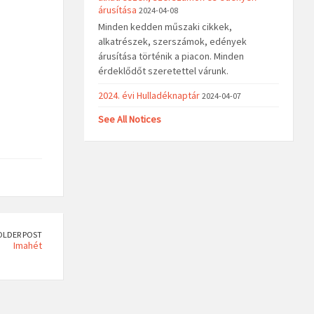
árusítása
2024-04-08
Minden kedden műszaki cikkek,
alkatrészek, szerszámok, edények
árusítása történik a piacon. Minden
érdeklődőt szeretettel várunk.
2024. évi Hulladéknaptár
2024-04-07
See All Notices
OLDER POST
Imahét