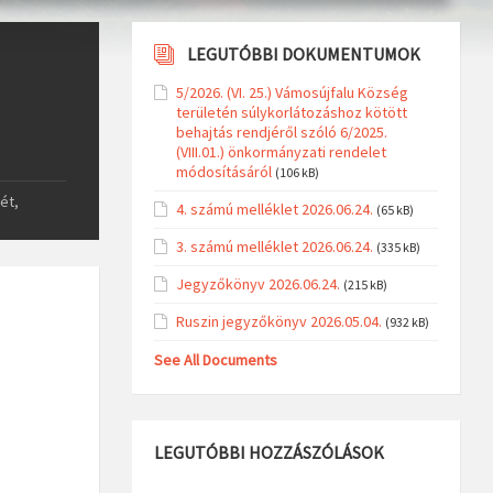
LEGUTÓBBI DOKUMENTUMOK
5/2026. (VI. 25.) Vámosújfalu Község
területén súlykorlátozáshoz kötött
behajtás rendjéről szóló 6/2025.
(VIII.01.) önkormányzati rendelet
módosításáról
(106 kB)
ét,
4. számú melléklet 2026.06.24.
(65 kB)
3. számú melléklet 2026.06.24.
(335 kB)
Jegyzőkönyv 2026.06.24.
(215 kB)
Ruszin jegyzőkönyv 2026.05.04.
(932 kB)
See All Documents
LEGUTÓBBI HOZZÁSZÓLÁSOK