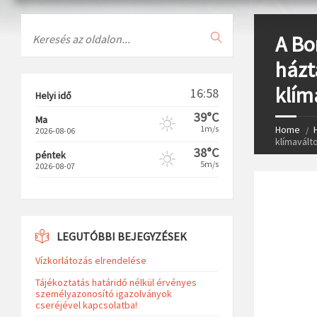
Search
A Bo
házt
klím
16:58
Helyi idő
39°C
Ma
1m/s
Home
2026-08-06
klímavált
38°C
péntek
5m/s
2026-08-07
LEGUTÓBBI BEJEGYZÉSEK
Vízkorlátozás elrendelése
Tájékoztatás határidő nélkül érvényes
személyazonosító igazolványok
cseréjével kapcsolatba!