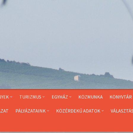
NYEK
TURIZMUS
EGYHÁZ
KÖZMUNKA
KÖNYVTÁR
ÁZAT
PÁLYÁZATAINK
KÖZÉRDEKŰ ADATOK
VÁLASZTÁ