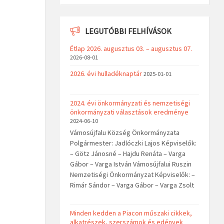
LEGUTÓBBI FELHÍVÁSOK
Étlap 2026. augusztus 03. – augusztus 07.
2026-08-01
2026. évi hulladéknaptár
2025-01-01
2024. évi önkormányzati és nemzetiségi
önkormányzati választások eredménye
2024-06-10
Vámosújfalu Község Önkormányzata
Polgármester: Jadlóczki Lajos Képviselők:
– Götz Jánosné – Hajdu Renáta – Varga
Gábor – Varga István Vámosújfalui Ruszin
Nemzetiségi Önkormányzat Képviselők: –
Rimár Sándor – Varga Gábor – Varga Zsolt
Minden kedden a Piacon műszaki cikkek,
alkatrészek, szerszámok és edények