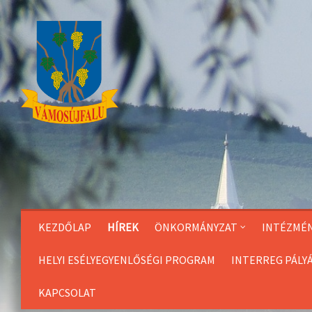
Skip
to
Content
KEZDŐLAP
HÍREK
ÖNKORMÁNYZAT
INTÉZMÉ
HELYI ESÉLYEGYENLŐSÉGI PROGRAM
INTERREG PÁLY
KAPCSOLAT