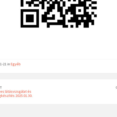
1-21 in
Egyéb
T
s látásvizsgálat és
észítés 2025.01.30.