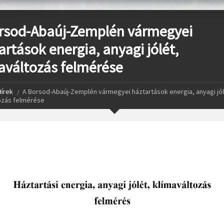
rsod-Abaúj-Zemplén vármegyei
artások energia, anyagi jólét,
aváltozás felmérése
Hírek
A Borsod-Abaúj-Zemplén vármegyei háztartások energia, anyagi jól
ozás felmérése