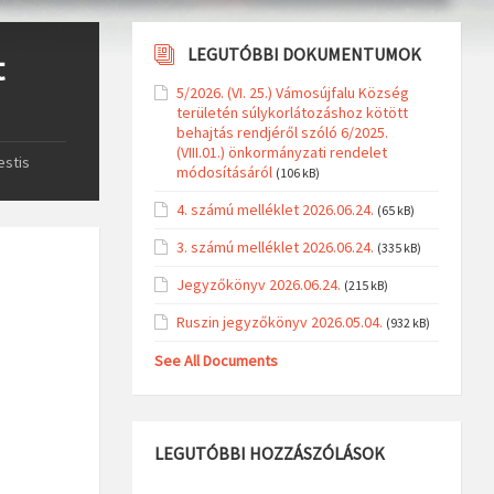
LEGUTÓBBI DOKUMENTUMOK
t
5/2026. (VI. 25.) Vámosújfalu Község
területén súlykorlátozáshoz kötött
behajtás rendjéről szóló 6/2025.
(VIII.01.) önkormányzati rendelet
estis
módosításáról
(106 kB)
4. számú melléklet 2026.06.24.
(65 kB)
3. számú melléklet 2026.06.24.
(335 kB)
Jegyzőkönyv 2026.06.24.
(215 kB)
Ruszin jegyzőkönyv 2026.05.04.
(932 kB)
See All Documents
LEGUTÓBBI HOZZÁSZÓLÁSOK