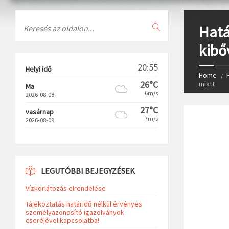
Search
Hatá
kibő
20:55
Helyi idő
Home
26°C
miatt
Ma
6m/s
2026-08-08
27°C
vasárnap
7m/s
2026-08-09
LEGUTÓBBI BEJEGYZÉSEK
Vízkorlátozás elrendelése
Tájékoztatás határidő nélkül érvényes
személyazonosító igazolványok
cseréjével kapcsolatba!