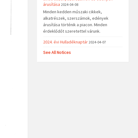
árusítása
2024-04-08
Minden kedden műszaki cikkek,
alkatrészek, szerszámok, edények
árusítása történik a piacon. Minden
érdeklődőt szeretettel várunk.
2024. évi Hulladéknaptár
2024-04-07
See All Notices