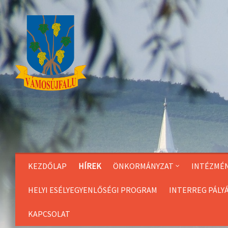
Skip
to
Content
KEZDŐLAP
HÍREK
ÖNKORMÁNYZAT
INTÉZMÉ
HELYI ESÉLYEGYENLŐSÉGI PROGRAM
INTERREG PÁLY
KAPCSOLAT