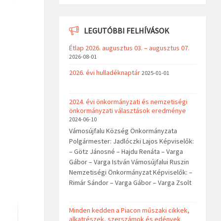
LEGUTÓBBI FELHÍVÁSOK
Étlap 2026. augusztus 03. – augusztus 07.
2026-08-01
2026. évi hulladéknaptár
2025-01-01
2024. évi önkormányzati és nemzetiségi
önkormányzati választások eredménye
2024-06-10
Vámosújfalu Község Önkormányzata
Polgármester: Jadlóczki Lajos Képviselők:
– Götz Jánosné – Hajdu Renáta – Varga
Gábor – Varga István Vámosújfalui Ruszin
Nemzetiségi Önkormányzat Képviselők: –
Rimár Sándor – Varga Gábor – Varga Zsolt
Minden kedden a Piacon műszaki cikkek,
alkatrészek, szerszámok és edények