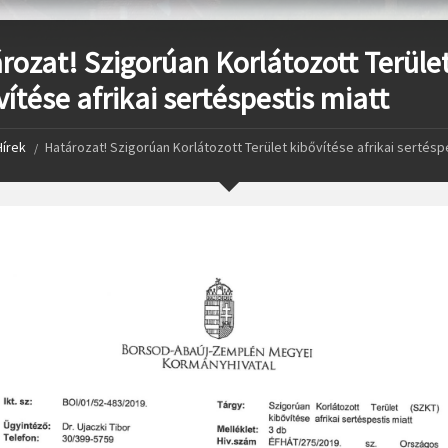
rozat! Szigorúan Korlátozott Terüle
vítése afrikai sertéspestis miatt
Hírek
Határozat! Szigorúan Korlátozott Terület kibővítése afrikai sertésp