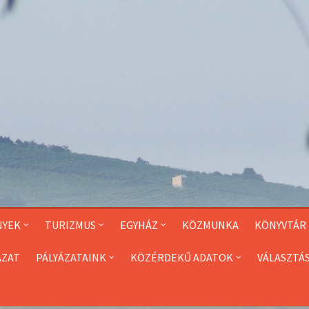
NYEK
TURIZMUS
EGYHÁZ
KÖZMUNKA
KÖNYVTÁR
ÁZAT
PÁLYÁZATAINK
KÖZÉRDEKŰ ADATOK
VÁLASZTÁ