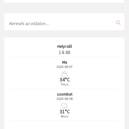
Search
Helyi idő
14:48
Ma
2026-08-07
34°C
7m/s
szombat
2026-08-08
31°C
8m/s