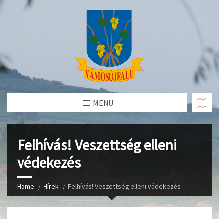
Skip
to
Content
MENU
Felhívás! Veszettség elleni
védekezés
Home
Hírek
Felhívás! Veszettség elleni védekezés