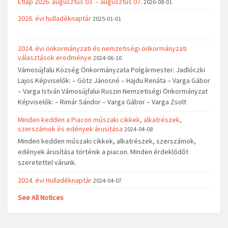
Étlap 2026. augusztus 03. – augusztus 07.
2026-08-01
2026. évi hulladéknaptár
2025-01-01
2024. évi önkormányzati és nemzetiségi önkormányzati
választások eredménye
2024-06-10
Vámosújfalu Község Önkormányzata Polgármester: Jadlóczki
Lajos Képviselők: – Götz Jánosné – Hajdu Renáta – Varga Gábor
– Varga István Vámosújfalui Ruszin Nemzetiségi Önkormányzat
Képviselők: – Rimár Sándor – Varga Gábor – Varga Zsolt
Minden kedden a Piacon műszaki cikkek, alkatrészek,
szerszámok és edények árusítása
2024-04-08
Minden kedden műszaki cikkek, alkatrészek, szerszámok,
edények árusítása történik a piacon. Minden érdeklődőt
szeretettel várunk.
2024. évi Hulladéknaptár
2024-04-07
See All Notices