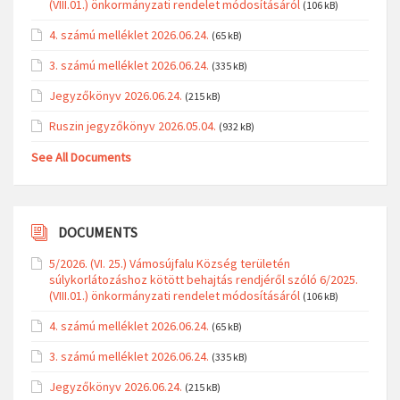
(VIII.01.) önkormányzati rendelet módosításáról
(106 kB)
4. számú melléklet 2026.06.24.
(65 kB)
3. számú melléklet 2026.06.24.
(335 kB)
Jegyzőkönyv 2026.06.24.
(215 kB)
Ruszin jegyzőkönyv 2026.05.04.
(932 kB)
See All Documents
DOCUMENTS
5/2026. (VI. 25.) Vámosújfalu Község területén
súlykorlátozáshoz kötött behajtás rendjéről szóló 6/2025.
(VIII.01.) önkormányzati rendelet módosításáról
(106 kB)
4. számú melléklet 2026.06.24.
(65 kB)
3. számú melléklet 2026.06.24.
(335 kB)
Jegyzőkönyv 2026.06.24.
(215 kB)