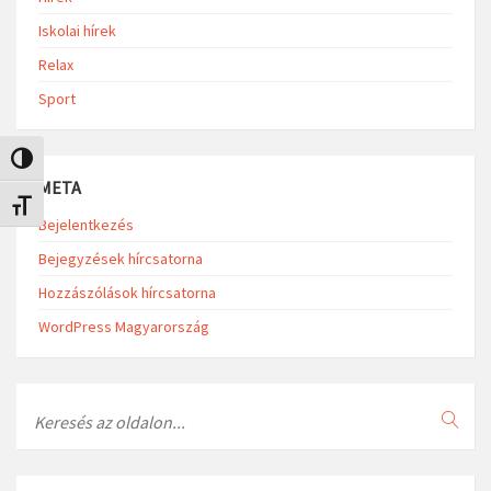
Iskolai hírek
Relax
Sport
Nagy kontraszt váltása
META
Betűméret váltása
Bejelentkezés
Bejegyzések hírcsatorna
Hozzászólások hírcsatorna
WordPress Magyarország
Search