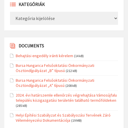
KATEGÓRIÁK
Kategóriák
DOCUMENTS
Behajtási engedély iránti kérelem
(14 kB)
Bursa Hungarica Felsőoktatási Önkormányzati
Ösztöndíjpályázat „B” típusú
(212 kB)
Bursa Hungarica Felsőoktatási Önkormányzati
Ösztöndíjpályázat „A” típusú
(208 kB)
2024. évi határszemle ellenőrzés végrehajtása Vámosújfalu
település közigazgatási területén található termőföldeken
(285 kB)
Helyi Építési Szabályzat és Szabályozási Tervének Záró
Véleményezési Dokumentációja
(19 MB)