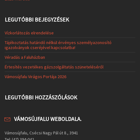
LEGUTÓBBI BEJEGYZÉSEK
Vízkorlátozás elrendelése
Tájékoztatás határidő nélkül érvényes személyazonosító
igazolványok cseréjével kapcsolatba!
Véradás a Faluházban
Értesítés vezetékes gázszolgáltatás szüneteléséről
Vámosújfalu Virágos Portája 2026
LEGUTÓBBI HOZZÁSZÓLÁSOK
VÁMOSÚJFALU WEBOLDALA.
Vámosújfalu, Csécsi Nagy Pál út 8., 3941
Tel: (47) 394-042