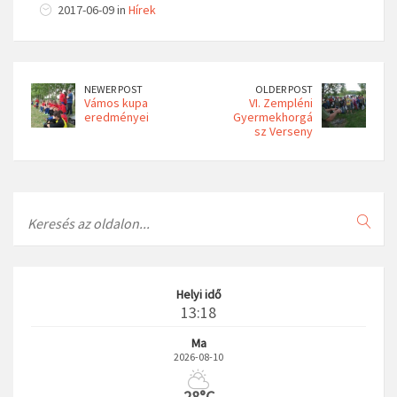
2017-06-09 in
Hírek
NEWER POST
OLDER POST
Vámos kupa
VI. Zempléni
eredményei
Gyermekhorgá
sz Verseny
Search
Helyi idő
13:18
Ma
2026-08-10
28°C