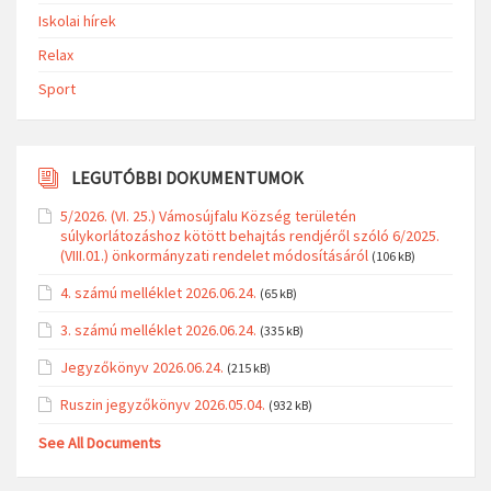
Iskolai hírek
Relax
Sport
LEGUTÓBBI DOKUMENTUMOK
5/2026. (VI. 25.) Vámosújfalu Község területén
súlykorlátozáshoz kötött behajtás rendjéről szóló 6/2025.
(VIII.01.) önkormányzati rendelet módosításáról
(106 kB)
4. számú melléklet 2026.06.24.
(65 kB)
3. számú melléklet 2026.06.24.
(335 kB)
Jegyzőkönyv 2026.06.24.
(215 kB)
Ruszin jegyzőkönyv 2026.05.04.
(932 kB)
See All Documents