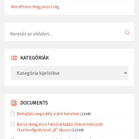
WordPress Magyarország
Search
KATEGÓRIÁK
Kategóriák
DOCUMENTS
Behajtási engedély iránti kérelem
(14 kB)
Bursa Hungarica Felsőoktatási Önkormányzati
Ösztöndíjpályázat „B” típusú
(212 kB)