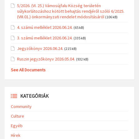
5/2026. (VI. 25.) Vámosújfalu Község területén
súlykorlátozáshoz kötött behajtás rendjéről szóló 6/2025.
(VIII.01.) önkormányzati rendelet módosításáról
(106 kB)
4. számú melléklet 2026.06.24.
(65 kB)
3. számú melléklet 2026.06.24.
(335 kB)
Jegyzőkönyv 2026.06.24.
(215 kB)
Ruszin jegyzőkönyv 2026.05.04.
(932 kB)
See All Documents
KATEGÓRIÁK
Community
Culture
Egyéb
Hírek