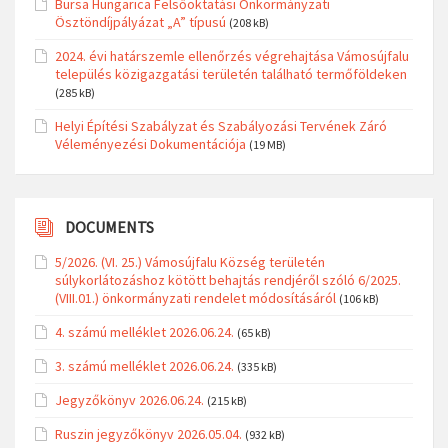
Bursa Hungarica Felsőoktatási Önkormányzati
Ösztöndíjpályázat „A” típusú
(208 kB)
2024. évi határszemle ellenőrzés végrehajtása Vámosújfalu
település közigazgatási területén található termőföldeken
(285 kB)
Helyi Építési Szabályzat és Szabályozási Tervének Záró
Véleményezési Dokumentációja
(19 MB)
DOCUMENTS
5/2026. (VI. 25.) Vámosújfalu Község területén
súlykorlátozáshoz kötött behajtás rendjéről szóló 6/2025.
(VIII.01.) önkormányzati rendelet módosításáról
(106 kB)
4. számú melléklet 2026.06.24.
(65 kB)
3. számú melléklet 2026.06.24.
(335 kB)
Jegyzőkönyv 2026.06.24.
(215 kB)
Ruszin jegyzőkönyv 2026.05.04.
(932 kB)