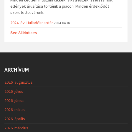
edények árusítása történik a piacon. Minden érdeklődőt
szeretettel várunk.
2024. évi Hulladéknaptár
2024-04-07
See All Notices
ARCHÍVUM
2026. augusztus
2026. július
2026. június
2026. május
2026. április
2026. március