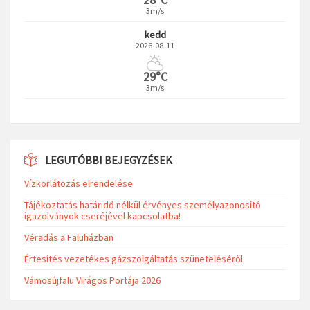
3m/s
kedd
2026-08-11
29°C
3m/s
LEGUTÓBBI BEJEGYZÉSEK
Vízkorlátozás elrendelése
Tájékoztatás határidő nélkül érvényes személyazonosító
igazolványok cseréjével kapcsolatba!
Véradás a Faluházban
Értesítés vezetékes gázszolgáltatás szüneteléséről
Vámosújfalu Virágos Portája 2026