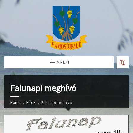
Skip
to
Content
MENU
Falunapi meghívó
Home
Hírek
Falunapi meghívó