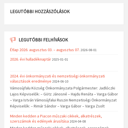
LEGUTÓBBI HOZZÁSZÓLÁSOK
LEGUTÓBBI FELHÍVÁSOK
Étlap 2026. augusztus 03. – augusztus 07.
2026-08-01
2026. évi hulladéknaptár
2025-01-01
2024. évi önkormányzati és nemzetiségi önkormányzati
választások eredménye
2024-06-10
Vámosújfalu Község Önkormányzata Polgármester: Jadlóczki
Lajos Képviselők: – Götz Jánosné – Hajdu Renáta – Varga Gábor
– Varga István Vámosújfalui Ruszin Nemzetiségi Önkormányzat
Képviselők: – Rimár Sándor – Varga Gábor – Varga Zsolt
Minden kedden a Piacon műszaki cikkek, alkatrészek,
szerszámok és edények árusítása
2024-04-08
Minden kedden műszaki cikkek, alkatrészek, szerszámok,