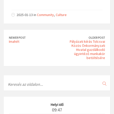
2025-01-13 in
Community
,
Culture
NEWER POST
OLDER POST
Imahét
Pályázati kiírás Tolcsvai
Közös Önkormányzati
Hivatal gazdálkodó
ügyintéző munkakör
betöltésére
Search
Helyi idő
09:47