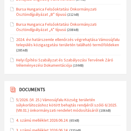
Bursa Hungarica Felsőoktatási Önkormányzati
Ösztöndíjpályázat „B” típusú
(212 kB)
Bursa Hungarica Felsőoktatási Önkormányzati
Ösztöndíjpályázat „A” típusú
(208 kB)
2024. évi határszemle ellenőrzés végrehajtása Vámosújfalu
település közigazgatási területén található termőföldeken
(285 kB)
Helyi Építési Szabályzat és Szabályozási Tervének Záró
Véleményezési Dokumentációja
(19 MB)
DOCUMENTS
5/2026. (VI. 25.) Vámosújfalu Község területén
súlykorlátozáshoz kötött behajtás rendjéről szóló 6/2025.
(VIII.01.) önkormányzati rendelet módosításáról
(106 kB)
4. számú melléklet 2026.06.24.
(65 kB)
3. számú melléklet 2026.06.24.
(335 kB)