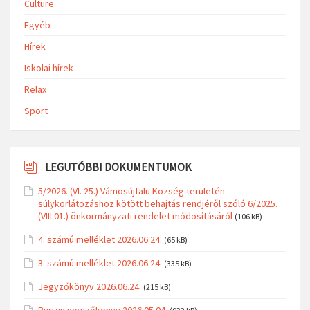
Culture
Egyéb
Hírek
Iskolai hírek
Relax
Sport
LEGUTÓBBI DOKUMENTUMOK
5/2026. (VI. 25.) Vámosújfalu Község területén
súlykorlátozáshoz kötött behajtás rendjéről szóló 6/2025.
(VIII.01.) önkormányzati rendelet módosításáról
(106 kB)
4. számú melléklet 2026.06.24.
(65 kB)
3. számú melléklet 2026.06.24.
(335 kB)
Jegyzőkönyv 2026.06.24.
(215 kB)
Ruszin jegyzőkönyv 2026.05.04.