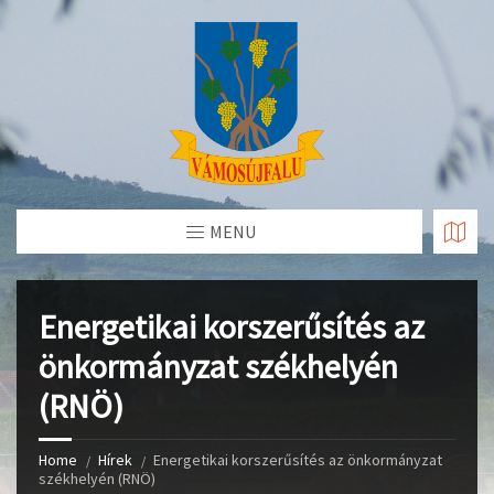
Skip
to
Content
MENU
Energetikai korszerűsítés az
önkormányzat székhelyén
(RNÖ)
Home
Hírek
Energetikai korszerűsítés az önkormányzat
székhelyén (RNÖ)