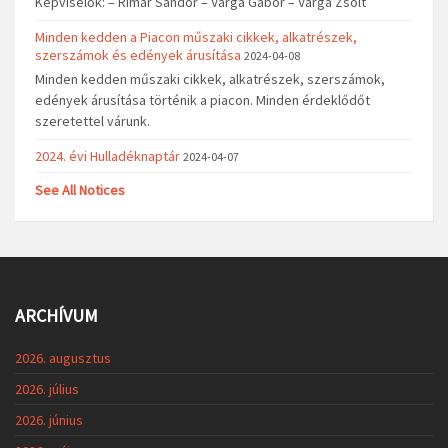
Képviselők: – Rimár Sándor – Varga Gábor – Varga Zsolt
Minden kedden a Piacon műszaki cikkek, alkatrészek,
szerszámok és edények árusítása
2024-04-08
Minden kedden műszaki cikkek, alkatrészek, szerszámok,
edények árusítása történik a piacon. Minden érdeklődőt
szeretettel várunk.
2024. évi Hulladéknaptár
2024-04-07
See All Notices
ARCHÍVUM
2026. augusztus
2026. július
2026. június