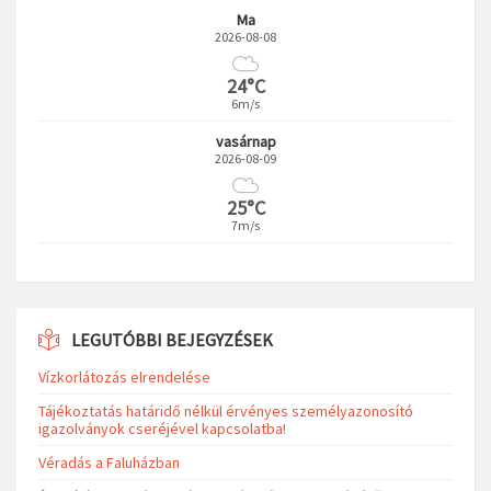
Ma
2026-08-08
24°C
6m/s
vasárnap
2026-08-09
25°C
7m/s
LEGUTÓBBI BEJEGYZÉSEK
Vízkorlátozás elrendelése
Tájékoztatás határidő nélkül érvényes személyazonosító
igazolványok cseréjével kapcsolatba!
Véradás a Faluházban