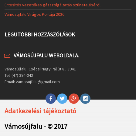
Értesítés vezetékes gázszolgáltatás szüneteléséről
Vámosújfalu Virágos Portája 2026
LEGUTÓBBI HOZZÁSZÓLÁSOK
VÁMOSÚJFALU WEBOLDALA.
Vámosújfalu, Csécsi Nagy Pál út 8., 3941
Tel: (47) 394-042
Email: vamosujfalu@gmail.com
Adatkezelési tájékoztató
Vámosújfalu - © 2017