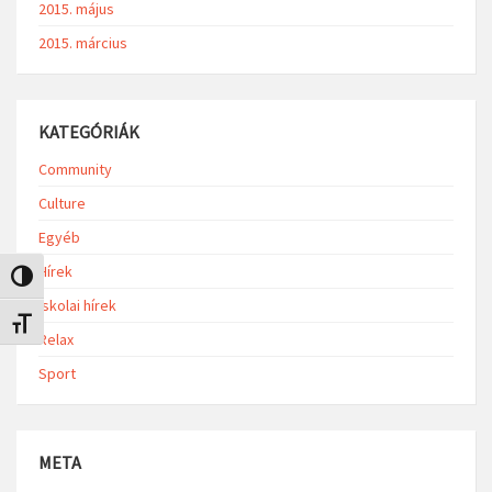
2015. május
2015. március
KATEGÓRIÁK
Community
Culture
Egyéb
Hírek
Nagy kontraszt váltása
Iskolai hírek
Betűméret váltása
Relax
Sport
META