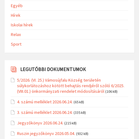
Egyéb
Hírek
Iskolai hírek
Relax
Sport
LEGUTÓBBI DOKUMENTUMOK
5/2026. (VI. 25.) Vámosújfalu Község területén
súlykorlátozáshoz kötött behajtás rendjéről szóló 6/2025.
(VIII.01.) önkormányzati rendelet módosításáról
(106 kB)
4. számú melléklet 2026.06.24.
(65 kB)
3. számú melléklet 2026.06.24.
(335 kB)
Jegyzőkönyv 2026.06.24.
(215 kB)
Ruszin jegyzőkönyv 2026.05.04.
(932 kB)