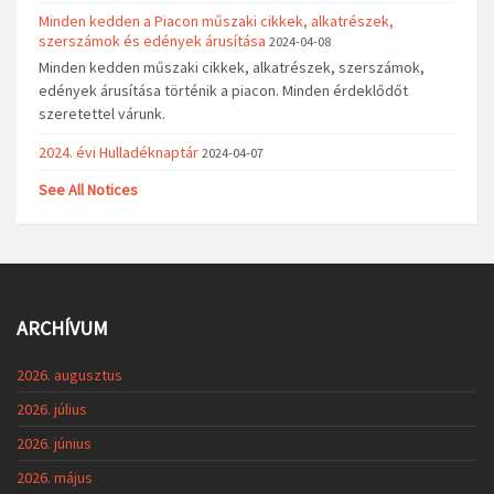
Minden kedden a Piacon műszaki cikkek, alkatrészek,
szerszámok és edények árusítása
2024-04-08
Minden kedden műszaki cikkek, alkatrészek, szerszámok,
edények árusítása történik a piacon. Minden érdeklődőt
szeretettel várunk.
2024. évi Hulladéknaptár
2024-04-07
See All Notices
ARCHÍVUM
2026. augusztus
2026. július
2026. június
2026. május