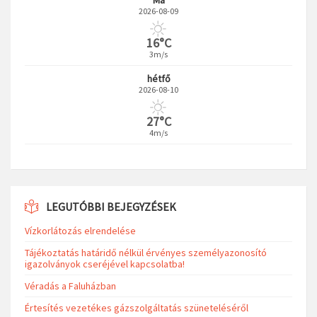
2026-08-09
16°C
3m/s
hétfő
2026-08-10
27°C
4m/s
LEGUTÓBBI BEJEGYZÉSEK
Vízkorlátozás elrendelése
Tájékoztatás határidő nélkül érvényes személyazonosító
igazolványok cseréjével kapcsolatba!
Véradás a Faluházban
Értesítés vezetékes gázszolgáltatás szüneteléséről