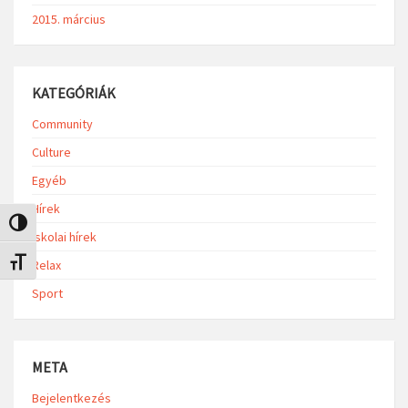
2015. március
KATEGÓRIÁK
Community
Culture
Egyéb
Hírek
Nagy kontraszt váltása
Iskolai hírek
Betűméret váltása
Relax
Sport
META
Bejelentkezés