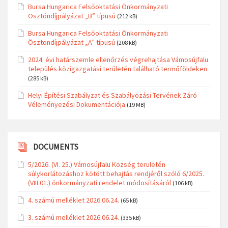
Bursa Hungarica Felsőoktatási Önkormányzati
Ösztöndíjpályázat „B” típusú
(212 kB)
Bursa Hungarica Felsőoktatási Önkormányzati
Ösztöndíjpályázat „A” típusú
(208 kB)
2024. évi határszemle ellenőrzés végrehajtása Vámosújfalu
település közigazgatási területén található termőföldeken
(285 kB)
Helyi Építési Szabályzat és Szabályozási Tervének Záró
Véleményezési Dokumentációja
(19 MB)
DOCUMENTS
5/2026. (VI. 25.) Vámosújfalu Község területén
súlykorlátozáshoz kötött behajtás rendjéről szóló 6/2025.
(VIII.01.) önkormányzati rendelet módosításáról
(106 kB)
4. számú melléklet 2026.06.24.
(65 kB)
3. számú melléklet 2026.06.24.
(335 kB)