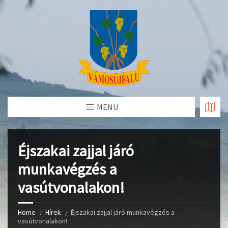
Skip
to
Content
MENU
Éjszakai zajjal járó
munkavégzés a
vasútvonalakon!
Home
Hírek
Éjszakai zajjal járó munkavégzés a
vasútvonalakon!