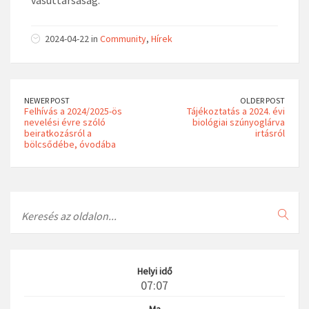
2024-04-22 in
Community
,
Hírek
NEWER POST
OLDER POST
Felhívás a 2024/2025-ös
Tájékoztatás a 2024. évi
nevelési évre szóló
biológiai szúnyoglárva
beiratkozásról a
irtásról
bölcsődébe, óvodába
Search
Helyi idő
07:07
Ma