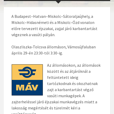
A Budapest–Hatvan–Miskolc–Sátoraljaújhely, a
Miskolc–Hidasnémeti és a Miskolc–Ózd vonalon
előre tervezett éjszakai, zajjal járó karbantartást
végeznek a vasúti pályán.
Olaszliszka-Tolcsva állomáson, Vámosújfaluban
április 29-én 23:30-tól 3:30-ig.
Az állomásokon, az állomások
között és az átjáróknál a
feltüntetett ideig
tartózkodnak és okozhatnak
zajt a karbantartást végző
vasúti munkagépek. A
zajterheléssel járó éjszakai munkavégzés miatt a
lakosság megértését és türelmét kéri a
vasúttársaság.