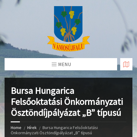
Skip
to
Content
MENU
Bursa Hungarica
Felsőoktatási Önkormányzati
Ösztöndíjpályázat „B” típusú
Home
Hírek
Bursa Hungarica Felsőoktatási
Önkormányzati Ösztöndíjpályázat „B” típusú