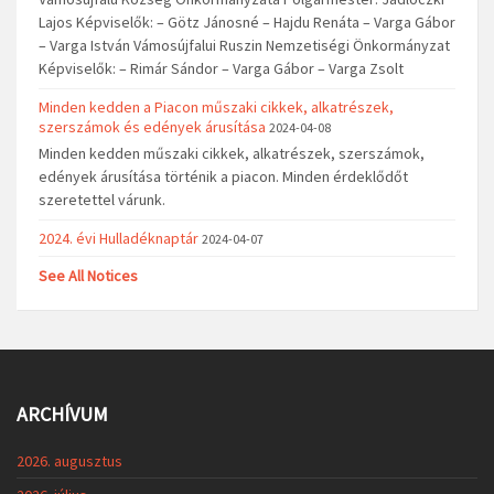
Lajos Képviselők: – Götz Jánosné – Hajdu Renáta – Varga Gábor
– Varga István Vámosújfalui Ruszin Nemzetiségi Önkormányzat
Képviselők: – Rimár Sándor – Varga Gábor – Varga Zsolt
Minden kedden a Piacon műszaki cikkek, alkatrészek,
szerszámok és edények árusítása
2024-04-08
Minden kedden műszaki cikkek, alkatrészek, szerszámok,
edények árusítása történik a piacon. Minden érdeklődőt
szeretettel várunk.
2024. évi Hulladéknaptár
2024-04-07
See All Notices
ARCHÍVUM
2026. augusztus