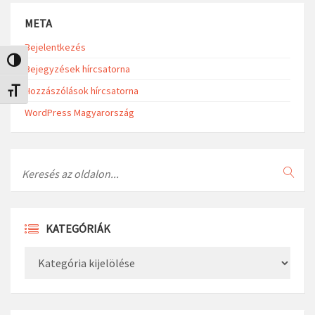
META
Bejelentkezés
Nagy kontraszt váltása
Bejegyzések hírcsatorna
Hozzászólások hírcsatorna
Betűméret váltása
WordPress Magyarország
Search
KATEGÓRIÁK
Kategóriák