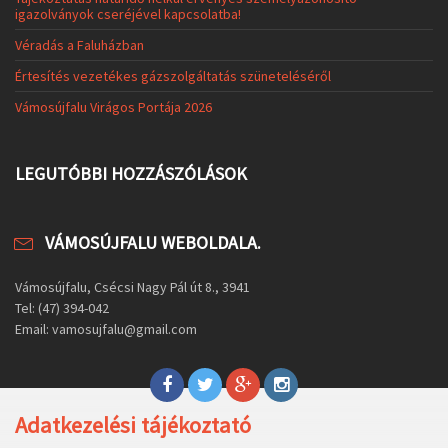
igazolványok cseréjével kapcsolatba!
Véradás a Faluházban
Értesítés vezetékes gázszolgáltatás szüneteléséről
Vámosújfalu Virágos Portája 2026
LEGUTÓBBI HOZZÁSZÓLÁSOK
VÁMOSÚJFALU WEBOLDALA.
Vámosújfalu, Csécsi Nagy Pál út 8., 3941
Tel: (47) 394-042
Email: vamosujfalu@gmail.com
Adatkezelési tájékoztató