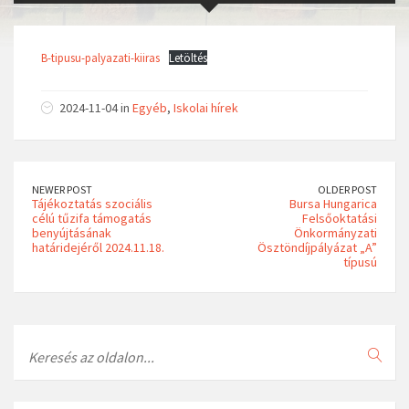
B-tipusu-palyazati-kiiras
Letöltés
2024-11-04 in
Egyéb
,
Iskolai hírek
NEWER POST
OLDER POST
Tájékoztatás szociális
Bursa Hungarica
célú tűzifa támogatás
Felsőoktatási
benyújtásának
Önkormányzati
határidejéről 2024.11.18.
Ösztöndíjpályázat „A”
típusú
Search