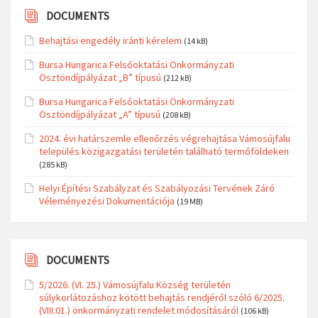
DOCUMENTS
Behajtási engedély iránti kérelem
(14 kB)
Bursa Hungarica Felsőoktatási Önkormányzati
Ösztöndíjpályázat „B” típusú
(212 kB)
Bursa Hungarica Felsőoktatási Önkormányzati
Ösztöndíjpályázat „A” típusú
(208 kB)
2024. évi határszemle ellenőrzés végrehajtása Vámosújfalu
település közigazgatási területén található termőföldeken
(285 kB)
Helyi Építési Szabályzat és Szabályozási Tervének Záró
Véleményezési Dokumentációja
(19 MB)
DOCUMENTS
5/2026. (VI. 25.) Vámosújfalu Község területén
súlykorlátozáshoz kötött behajtás rendjéről szóló 6/2025.
(VIII.01.) önkormányzati rendelet módosításáról
(106 kB)