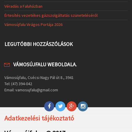
Véradás a Faluházban
Értesítés vezetékes gázszolgáltatás szüneteléséről
Vámosújfalu Virágos Portája 2026
LEGUTÓBBI HOZZÁSZÓLÁSOK
VÁMOSÚJFALU WEBOLDALA.
Vámosújfalu, Csécsi Nagy Pál út 8., 3941
Tel: (47) 394-042
Email: vamosujfalu@gmail.com
Adatkezelési tájékoztató