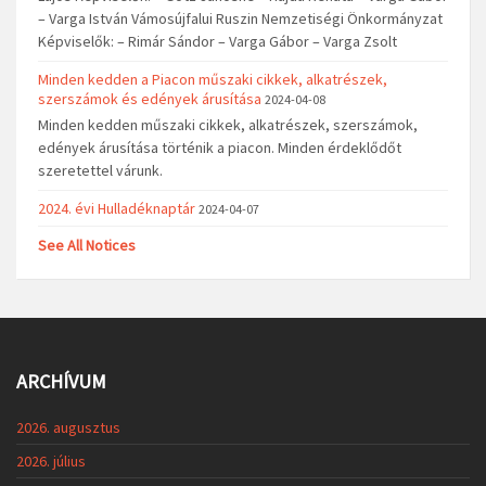
– Varga István Vámosújfalui Ruszin Nemzetiségi Önkormányzat
Képviselők: – Rimár Sándor – Varga Gábor – Varga Zsolt
Minden kedden a Piacon műszaki cikkek, alkatrészek,
szerszámok és edények árusítása
2024-04-08
Minden kedden műszaki cikkek, alkatrészek, szerszámok,
edények árusítása történik a piacon. Minden érdeklődőt
szeretettel várunk.
2024. évi Hulladéknaptár
2024-04-07
See All Notices
ARCHÍVUM
2026. augusztus
2026. július