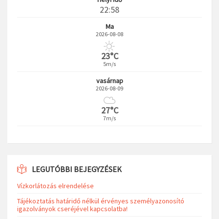
22:58
Ma
2026-08-08
23°C
5m/s
vasárnap
2026-08-09
27°C
7m/s
LEGUTÓBBI BEJEGYZÉSEK
Vízkorlátozás elrendelése
Tájékoztatás határidő nélkül érvényes személyazonosító
igazolványok cseréjével kapcsolatba!