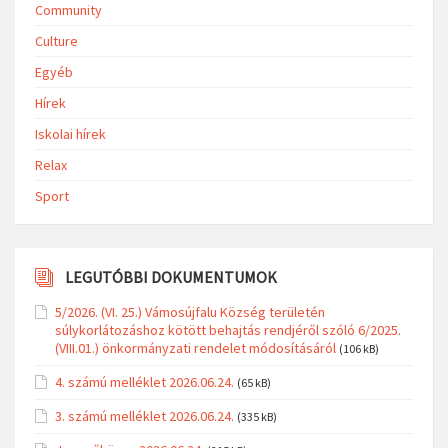
Community
Culture
Egyéb
Hírek
Iskolai hírek
Relax
Sport
LEGUTÓBBI DOKUMENTUMOK
5/2026. (VI. 25.) Vámosújfalu Község területén
súlykorlátozáshoz kötött behajtás rendjéről szóló 6/2025.
(VIII.01.) önkormányzati rendelet módosításáról
(106 kB)
4. számú melléklet 2026.06.24.
(65 kB)
3. számú melléklet 2026.06.24.
(335 kB)