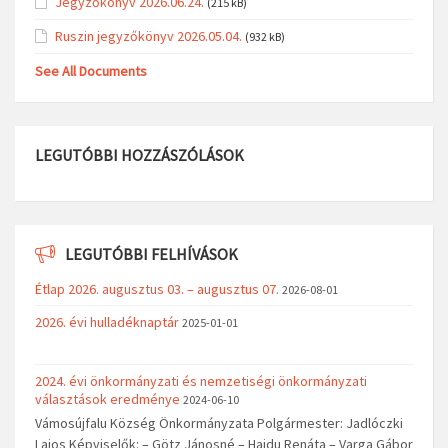
Jegyzőkönyv 2026.06.24.
(215 kB)
Ruszin jegyzőkönyv 2026.05.04.
(932 kB)
See All Documents
LEGUTÓBBI HOZZÁSZÓLÁSOK
LEGUTÓBBI FELHÍVÁSOK
Étlap 2026. augusztus 03. – augusztus 07.
2026-08-01
2026. évi hulladéknaptár
2025-01-01
2024. évi önkormányzati és nemzetiségi önkormányzati
választások eredménye
2024-06-10
Vámosújfalu Község Önkormányzata Polgármester: Jadlóczki
Lajos Képviselők: – Götz Jánosné – Hajdu Renáta – Varga Gábor