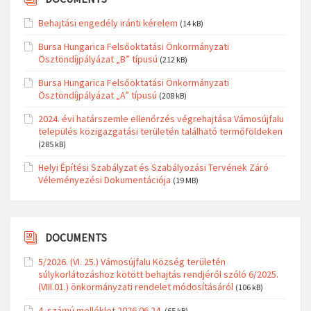
Behajtási engedély iránti kérelem
(14 kB)
Bursa Hungarica Felsőoktatási Önkormányzati
Ösztöndíjpályázat „B” típusú
(212 kB)
Bursa Hungarica Felsőoktatási Önkormányzati
Ösztöndíjpályázat „A” típusú
(208 kB)
2024. évi határszemle ellenőrzés végrehajtása Vámosújfalu
település közigazgatási területén található termőföldeken
(285 kB)
Helyi Építési Szabályzat és Szabályozási Tervének Záró
Véleményezési Dokumentációja
(19 MB)
DOCUMENTS
5/2026. (VI. 25.) Vámosújfalu Község területén
súlykorlátozáshoz kötött behajtás rendjéről szóló 6/2025.
(VIII.01.) önkormányzati rendelet módosításáról
(106 kB)
4. számú melléklet 2026.06.24.
(65 kB)