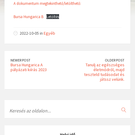
A dokumentum megtekinthető/letölthető:
Bursa Hungarica B
Letöltés
2022-10-05 in
Egyéb
NEWER POST
OLDER POST
Bursa Hungarica A
Tanulj az egészséges
pályázati kiírás 2023
életmódról, majd
teszteld tudásodat és
játssz velünk.
Search
Helyi idő