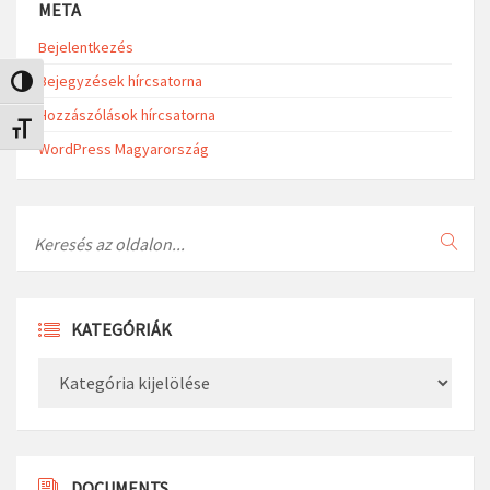
META
Bejelentkezés
Bejegyzések hírcsatorna
Nagy kontraszt váltása
Hozzászólások hírcsatorna
Betűméret váltása
WordPress Magyarország
Search
KATEGÓRIÁK
Kategóriák
DOCUMENTS