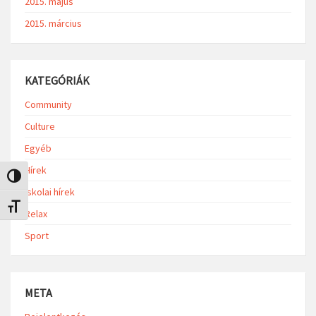
2015. május
2015. március
KATEGÓRIÁK
Community
Culture
Egyéb
Hírek
Nagy kontraszt váltása
Iskolai hírek
Betűméret váltása
Relax
Sport
META