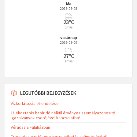
Ma
2026-08-08
23°C
5m/s
vasárnap
2026-08-09
27°C
7m/s
LEGUTÓBBI BEJEGYZÉSEK
Vízkorlátozás elrendelése
Tájékoztatás határidő nélkül érvényes személyazonosító
igazolványok cseréjével kapcsolatba!
Véradás a Faluházban
Értesítés vezetékes gázszolgáltatás szüneteléséről