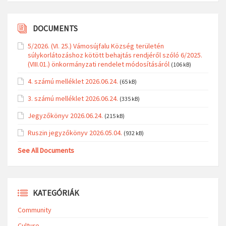
DOCUMENTS
5/2026. (VI. 25.) Vámosújfalu Község területén
súlykorlátozáshoz kötött behajtás rendjéről szóló 6/2025.
(VIII.01.) önkormányzati rendelet módosításáról
(106 kB)
4. számú melléklet 2026.06.24.
(65 kB)
3. számú melléklet 2026.06.24.
(335 kB)
Jegyzőkönyv 2026.06.24.
(215 kB)
Ruszin jegyzőkönyv 2026.05.04.
(932 kB)
See All Documents
KATEGÓRIÁK
Community
Culture