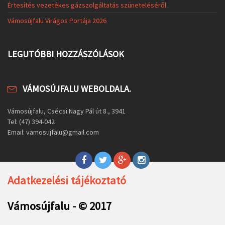
Értesítés vezetékes gázszolgáltatás szüneteléséről
Vámosújfalu Virágos Portája 2026
LEGUTÓBBI HOZZÁSZÓLÁSOK
VÁMOSÚJFALU WEBOLDALA.
Vámosújfalu, Csécsi Nagy Pál út 8., 3941
Tel: (47) 394-042
Email: vamosujfalu@gmail.com
Adatkezelési tájékoztató
Vámosújfalu - © 2017