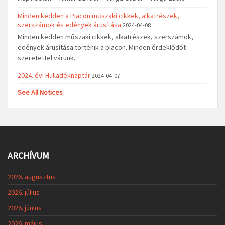
Minden kedden a Piacon műszaki cikkek, alkatrészek,
szerszámok és edények árusítása
2024-04-08
Minden kedden műszaki cikkek, alkatrészek, szerszámok,
edények árusítása történik a piacon. Minden érdeklődőt
szeretettel várunk.
2024. évi Hulladéknaptár
2024-04-07
See All Notices
ARCHÍVUM
2026. augusztus
2026. július
2026. június
2026. május