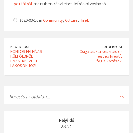
portálról
menüben részletes leírás olvasható
2020-03-16 in
Community
,
Culture
,
Hírek
NEWER POST
OLDER POST
FONTOS FELHÍVÁS
Csigatészta készítés és
KÜLFÖLDRŐL
egyéb kreatív
HAZAÉRKEZETT
foglalkozások.
LAKOSOKHOZ!
Search
Helyi idő
23:25