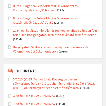
Bursa Hungarica Felsőoktatási Önkormányzati
Ösztöndíjpályázat „B” típusú
(212 kB)
Bursa Hungarica Felsőoktatási Önkormányzati
Ösztöndíjpályázat „A” típusú
(208 kB)
2024. évi határszemle ellenőrzés végrehajtása Vámosújfalu
település közigazgatási területén található termőföldeken
(285 kB)
Helyi Építési Szabályzat és Szabályozási Tervének Záró
Véleményezési Dokumentációja
(19 MB)
DOCUMENTS
5/2026. (VI. 25.) Vámosújfalu Község területén
súlykorlátozáshoz kötött behajtás rendjéről szóló 6/2025.
(VIII.01.) önkormányzati rendelet módosításáról
(106 kB)
4. számú melléklet 2026.06.24.
(65 kB)
3. számú melléklet 2026.06.24.
(335 kB)