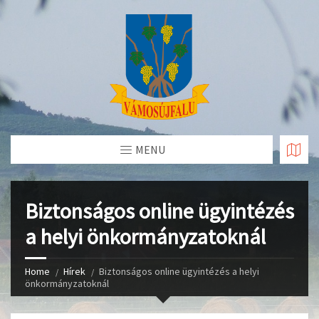
Skip
to
Content
MENU
Biztonságos online ügyintézés
a helyi önkormányzatoknál
Home
Hírek
Biztonságos online ügyintézés a helyi
önkormányzatoknál