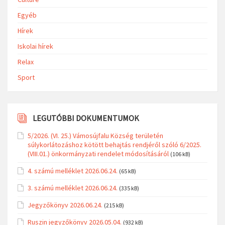
Egyéb
Hírek
Iskolai hírek
Relax
Sport
LEGUTÓBBI DOKUMENTUMOK
5/2026. (VI. 25.) Vámosújfalu Község területén
súlykorlátozáshoz kötött behajtás rendjéről szóló 6/2025.
(VIII.01.) önkormányzati rendelet módosításáról
(106 kB)
4. számú melléklet 2026.06.24.
(65 kB)
3. számú melléklet 2026.06.24.
(335 kB)
Jegyzőkönyv 2026.06.24.
(215 kB)
Ruszin jegyzőkönyv 2026.05.04.
(932 kB)