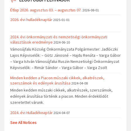
Étlap 2026. augusztus 03. – augusztus 07.
2026-08-01
2026. évi hulladéknaptár
2025-01-01
2024. évi önkormányzati és nemzetiségi önkormányzati
választások eredménye
2024-06-10
Vámosújfalu Község Önkormányzata Polgármester: Jadlóczki
Lajos Képviselők: – Götz Jánosné – Hajdu Renáta – Varga Gábor
– Varga István Vámosújfalui Ruszin Nemzetiségi Önkormányzat
Képviselők: – Rimár Sándor – Varga Gábor – Varga Zsolt
Minden kedden a Piacon műszaki cikkek, alkatrészek,
szerszámok és edények árusítása
2024-04-08
Minden kedden műszaki cikkek, alkatrészek, szerszámok,
edények árusítása történik a piacon. Minden érdeklődőt
szeretettel várunk.
2024. évi Hulladéknaptár
2024-04-07
See All Notices