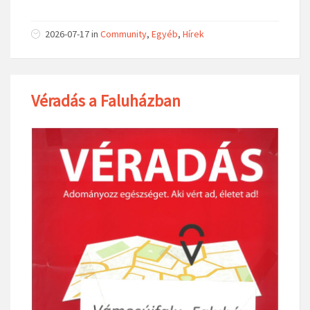
2026-07-17
in
Community
,
Egyéb
,
Hírek
Véradás a Faluházban