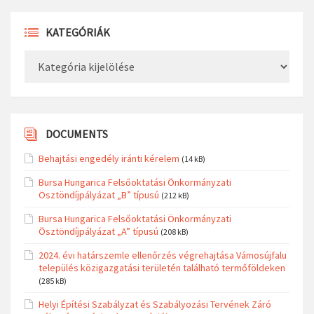
KATEGÓRIÁK
Kategóriák
DOCUMENTS
Behajtási engedély iránti kérelem
(14 kB)
Bursa Hungarica Felsőoktatási Önkormányzati
Ösztöndíjpályázat „B” típusú
(212 kB)
Bursa Hungarica Felsőoktatási Önkormányzati
Ösztöndíjpályázat „A” típusú
(208 kB)
2024. évi határszemle ellenőrzés végrehajtása Vámosújfalu
település közigazgatási területén található termőföldeken
(285 kB)
Helyi Építési Szabályzat és Szabályozási Tervének Záró