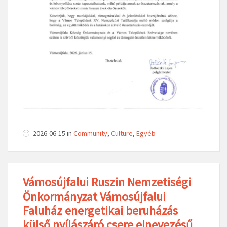
2026-06-15
in
Community
,
Culture
,
Egyéb
Vámosújfalui Ruszin Nemzetiségi
Önkormányzat Vámosújfalui
Faluház energetikai beruházás
külső nyílászáró csere elnevezésű