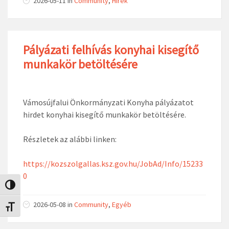
2026-05-11
in
Community
,
Hírek
Pályázati felhívás konyhai kisegítő
munkakör betöltésére
Vámosújfalui Önkormányzati Konyha pályázatot
hirdet konyhai kisegítő munkakör betöltésére.
Részletek az alábbi linken:
https://kozszolgallas.ksz.gov.hu/JobAd/Info/15233
0
Nagy kontraszt váltása
2026-05-08
in
Community
,
Egyéb
Betűméret váltása