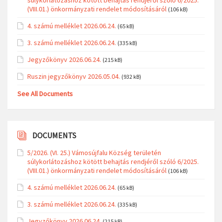
(VIII.01.) önkormányzati rendelet módosításáról
(106 kB)
4. számú melléklet 2026.06.24.
(65 kB)
3. számú melléklet 2026.06.24.
(335 kB)
Jegyzőkönyv 2026.06.24.
(215 kB)
Ruszin jegyzőkönyv 2026.05.04.
(932 kB)
See All Documents
DOCUMENTS
5/2026. (VI. 25.) Vámosújfalu Község területén
súlykorlátozáshoz kötött behajtás rendjéről szóló 6/2025.
(VIII.01.) önkormányzati rendelet módosításáról
(106 kB)
4. számú melléklet 2026.06.24.
(65 kB)
3. számú melléklet 2026.06.24.
(335 kB)
Jegyzőkönyv 2026.06.24.
(215 kB)