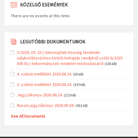
KÖZELGŐ ESEMÉNYEK
There are no events at this time.
LEGUTÓBBI DOKUMENTUMOK
5/2026. (VI. 25.) Vámosújfalu Község területén
súlykorlátozáshoz kötött behajtás rendjéről szóló 6/2025.
(VIII.01.) önkormányzati rendelet módosításáról
(106 kB)
4. számú melléklet 2026.06.24.
(65 kB)
3. számú melléklet 2026.06.24.
(335 kB)
Jegyzőkönyv 2026.06.24.
(215 kB)
Ruszin jegyzőkönyv 2026.05.04.
(932 kB)
See All Documents