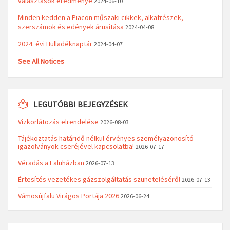
választások eredménye
2024-06-10
Minden kedden a Piacon műszaki cikkek, alkatrészek,
szerszámok és edények árusítása
2024-04-08
2024. évi Hulladéknaptár
2024-04-07
See All Notices
LEGUTÓBBI BEJEGYZÉSEK
Vízkorlátozás elrendelése
2026-08-03
Tájékoztatás határidő nélkül érvényes személyazonosító
igazolványok cseréjével kapcsolatba!
2026-07-17
Véradás a Faluházban
2026-07-13
Értesítés vezetékes gázszolgáltatás szüneteléséről
2026-07-13
Vámosújfalu Virágos Portája 2026
2026-06-24