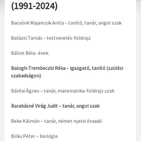
(1991-2024)
Bacsóné Majancsik Anita – tanító, tanár, angol szak
Balázsi Tamás – testnevelés-földrajz
Bálint Béla- ének
B
alogh-Trembeczki Réka – igazgató, tanító (szülési
szabadságon)
Bánfai Ágnes – tanár, matematika-földrajz szak
Barabásné Virág Judit – tanár, angol szak
Beke Kálmán – tanár, német nyelvi óraadó
Bilku Péter – biológia