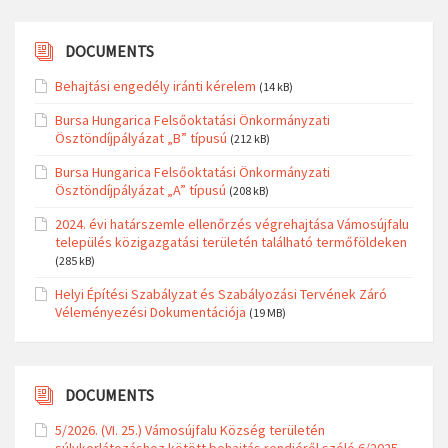
DOCUMENTS
Behajtási engedély iránti kérelem
(14 kB)
Bursa Hungarica Felsőoktatási Önkormányzati
Ösztöndíjpályázat „B” típusú
(212 kB)
Bursa Hungarica Felsőoktatási Önkormányzati
Ösztöndíjpályázat „A” típusú
(208 kB)
2024. évi határszemle ellenőrzés végrehajtása Vámosújfalu
település közigazgatási területén található termőföldeken
(285 kB)
Helyi Építési Szabályzat és Szabályozási Tervének Záró
Véleményezési Dokumentációja
(19 MB)
DOCUMENTS
5/2026. (VI. 25.) Vámosújfalu Község területén
súlykorlátozáshoz kötött behajtás rendjéről szóló 6/2025.