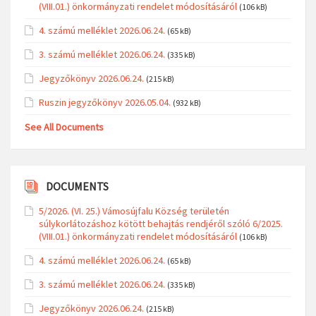
(VIII.01.) önkormányzati rendelet módosításáról
(106 kB)
4. számú melléklet 2026.06.24.
(65 kB)
3. számú melléklet 2026.06.24.
(335 kB)
Jegyzőkönyv 2026.06.24.
(215 kB)
Ruszin jegyzőkönyv 2026.05.04.
(932 kB)
See All Documents
DOCUMENTS
5/2026. (VI. 25.) Vámosújfalu Község területén
súlykorlátozáshoz kötött behajtás rendjéről szóló 6/2025.
(VIII.01.) önkormányzati rendelet módosításáról
(106 kB)
4. számú melléklet 2026.06.24.
(65 kB)
3. számú melléklet 2026.06.24.
(335 kB)
Jegyzőkönyv 2026.06.24.
(215 kB)