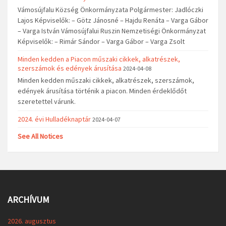
Vámosújfalu Község Önkormányzata Polgármester: Jadlóczki
Lajos Képviselők: – Götz Jánosné – Hajdu Renáta – Varga Gábor
– Varga István Vámosújfalui Ruszin Nemzetiségi Önkormányzat
Képviselők: – Rimár Sándor – Varga Gábor – Varga Zsolt
Minden kedden a Piacon műszaki cikkek, alkatrészek,
szerszámok és edények árusítása
2024-04-08
Minden kedden műszaki cikkek, alkatrészek, szerszámok,
edények árusítása történik a piacon. Minden érdeklődőt
szeretettel várunk.
2024. évi Hulladéknaptár
2024-04-07
See All Notices
ARCHÍVUM
2026. augusztus