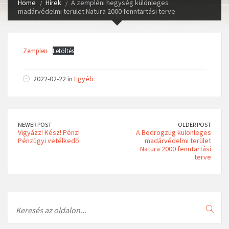
Home
Hírek
A zempléni hegység különleges
madárvédelmi terület Natura 2000 fenntartási terve
Zemplen
Letöltés
2022-02-22 in
Egyéb
NEWER POST
OLDER POST
Vigyázz! Kész! Pénz!
A Bodrogzug különleges
Pénzügyi vetélkedő
madárvédelmi terület
Natura 2000 fenntartási
terve
Search