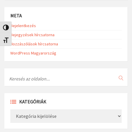
META
Bejelentkezés
Nagy kontraszt váltása
Bejegyzések hírcsatorna
Betűméret váltása
Hozzászólások hírcsatorna
WordPress Magyarország
Search
KATEGÓRIÁK
Kategóriák