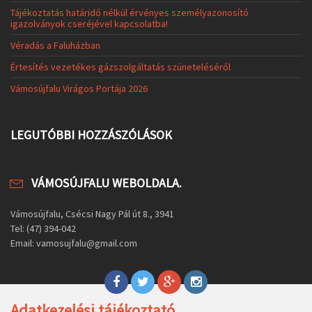
Tájékoztatás határidő nélkül érvényes személyazonosító
igazolványok cseréjével kapcsolatba!
Véradás a Faluházban
Értesítés vezetékes gázszolgáltatás szüneteléséről
Vámosújfalu Virágos Portája 2026
LEGUTÓBBI HOZZÁSZÓLÁSOK
VÁMOSÚJFALU WEBOLDALA.
Vámosújfalu, Csécsi Nagy Pál út 8., 3941
Tel: (47) 394-042
Email: vamosujfalu@gmail.com
Adatkezelési tájékoztató