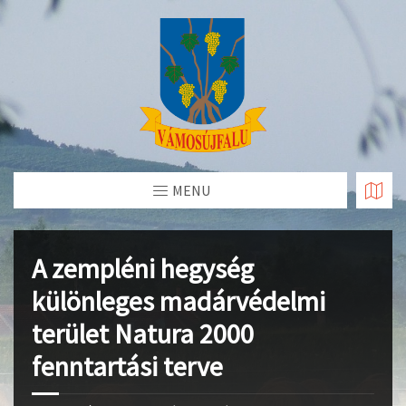
Skip
to
Content
MENU
A zempléni hegység
különleges madárvédelmi
terület Natura 2000
fenntartási terve