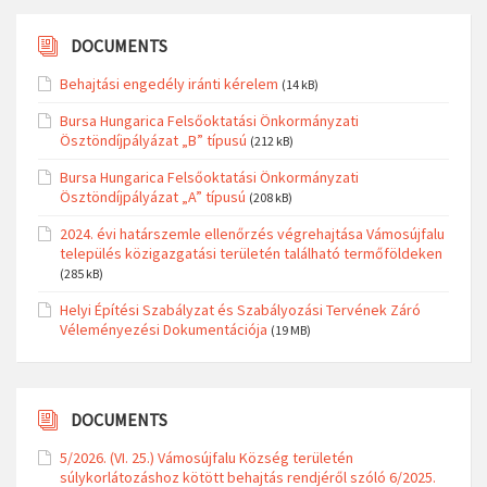
DOCUMENTS
Behajtási engedély iránti kérelem
(14 kB)
Bursa Hungarica Felsőoktatási Önkormányzati
Ösztöndíjpályázat „B” típusú
(212 kB)
Bursa Hungarica Felsőoktatási Önkormányzati
Ösztöndíjpályázat „A” típusú
(208 kB)
2024. évi határszemle ellenőrzés végrehajtása Vámosújfalu
település közigazgatási területén található termőföldeken
(285 kB)
Helyi Építési Szabályzat és Szabályozási Tervének Záró
Véleményezési Dokumentációja
(19 MB)
DOCUMENTS
5/2026. (VI. 25.) Vámosújfalu Község területén
súlykorlátozáshoz kötött behajtás rendjéről szóló 6/2025.