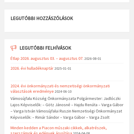
LEGUTÓBBI HOZZÁSZÓLÁSOK
LEGUTÓBBI FELHÍVÁSOK
Étlap 2026. augusztus 03. – augusztus 07.
2026-08-01
2026. évi hulladéknaptár
2025-01-01
2024. évi önkormányzati és nemzetiségi önkormányzati
választások eredménye
2024-06-10
Vámosújfalu Község Önkormányzata Polgármester: Jadlóczki
Lajos Képviselők: – Götz Jánosné – Hajdu Renáta – Varga Gábor
– Varga István Vámosújfalui Ruszin Nemzetiségi Önkormányzat
Képviselők: – Rimár Sándor – Varga Gábor – Varga Zsolt
Minden kedden a Piacon műszaki cikkek, alkatrészek,
szerszámok és edények árusítása
2024-04-08