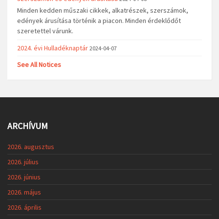
Minden kedden műszaki cikkek, alkatrészek, szerszámok,
edények árusítása történik a piacon. Minden érdeklődőt
szeretettel várunk.
2024. évi Hulladéknaptár
2024-04-07
See All Notices
ARCHÍVUM
2026. augusztus
2026. július
2026. június
2026. május
2026. április