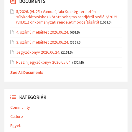
DOCUMENTS
5/2026. (VI. 25.) Vámosújfalu Község területén
súlykorlátozáshoz kötött behajtás rendjéről szóló 6/2025.
(VIII.01.) önkormányzati rendelet módosításáról
(106 kB)
4. számú melléklet 2026.06.24.
(65 kB)
3. számú melléklet 2026.06.24.
(335 kB)
Jegyzőkönyv 2026.06.24.
(215 kB)
Ruszin jegyzőkönyv 2026.05.04.
(932 kB)
See All Documents
KATEGÓRIÁK
Community
Culture
Egyéb