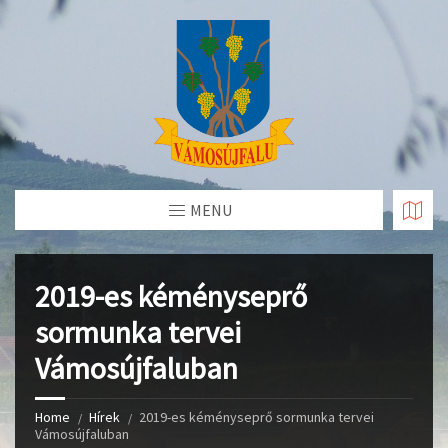
Skip
to
Content
MENU
2019-es kéményseprő
sormunka tervei
Vámosújfaluban
Home
Hírek
2019-es kéményseprő sormunka tervei
Vámosújfaluban