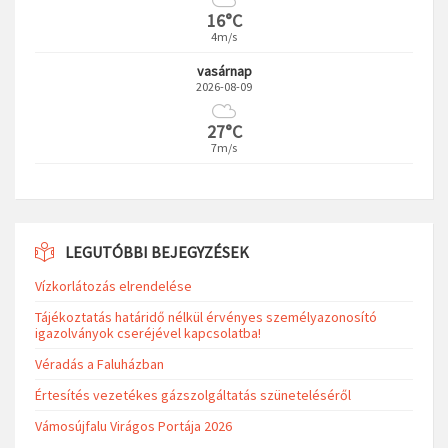
16°C
4m/s
vasárnap
2026-08-09
27°C
7m/s
LEGUTÓBBI BEJEGYZÉSEK
Vízkorlátozás elrendelése
Tájékoztatás határidő nélkül érvényes személyazonosító
igazolványok cseréjével kapcsolatba!
Véradás a Faluházban
Értesítés vezetékes gázszolgáltatás szüneteléséről
Vámosújfalu Virágos Portája 2026