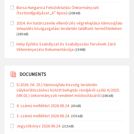
Bursa Hungarica Felsőoktatási Önkormányzati
Ösztöndíjpályázat „A” típusú
(208 kB)
2024. évi határszemle ellenőrzés végrehajtása Vámosújfalu
település közigazgatási területén található termőföldeken
(285 kB)
Helyi Építési Szabályzat és Szabályozási Tervének Záró
Véleményezési Dokumentációja
(19 MB)
DOCUMENTS
5/2026. (VI. 25.) Vámosújfalu Község területén
súlykorlátozáshoz kötött behajtás rendjéről szóló 6/2025.
(VIII.01.) önkormányzati rendelet módosításáról
(106 kB)
4. számú melléklet 2026.06.24.
(65 kB)
3. számú melléklet 2026.06.24.
(335 kB)
Jegyzőkönyv 2026.06.24.
(215 kB)