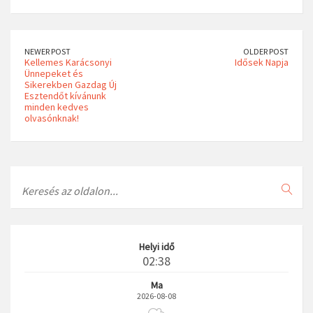
NEWER POST
OLDER POST
Kellemes Karácsonyi
Idősek Napja
Ünnepeket és
Sikerekben Gazdag Új
Esztendőt kívánunk
minden kedves
olvasónknak!
Search
Helyi idő
02:38
Ma
2026-08-08