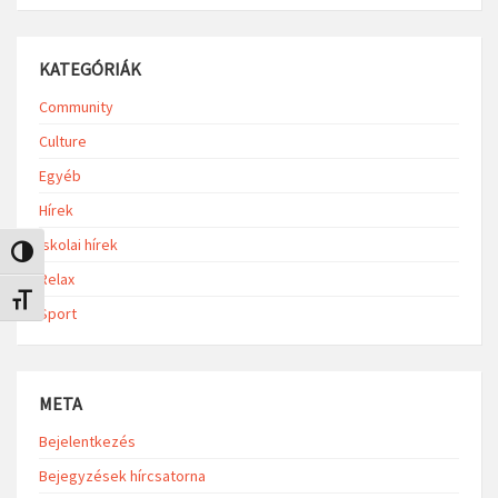
KATEGÓRIÁK
Community
Culture
Egyéb
Hírek
Iskolai hírek
Nagy kontraszt váltása
Relax
Betűméret váltása
Sport
META
Bejelentkezés
Bejegyzések hírcsatorna