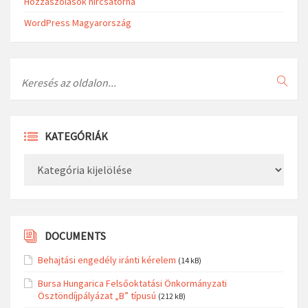
Hozzászólások hírcsatorna
WordPress Magyarország
Search
KATEGÓRIÁK
Kategóriák
DOCUMENTS
Behajtási engedély iránti kérelem
(14 kB)
Bursa Hungarica Felsőoktatási Önkormányzati
Ösztöndíjpályázat „B” típusú
(212 kB)