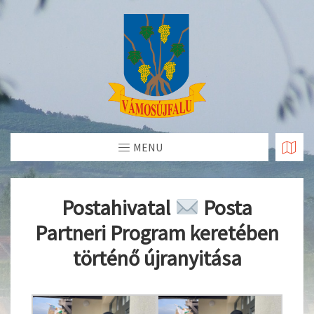
Skip
to
Content
MENU
Postahivatal
Posta
Partneri Program keretében
történő újranyitása