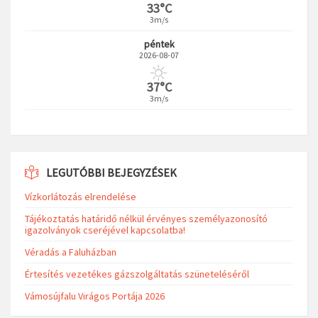
33°C
3m/s
péntek
2026-08-07
37°C
3m/s
LEGUTÓBBI BEJEGYZÉSEK
Vízkorlátozás elrendelése
Tájékoztatás határidő nélkül érvényes személyazonosító
igazolványok cseréjével kapcsolatba!
Véradás a Faluházban
Értesítés vezetékes gázszolgáltatás szüneteléséről
Vámosújfalu Virágos Portája 2026