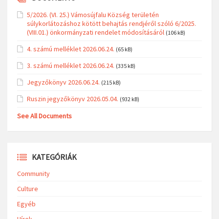
5/2026. (VI. 25.) Vámosújfalu Község területén
súlykorlátozáshoz kötött behajtás rendjéről szóló 6/2025.
(VIII.01.) önkormányzati rendelet módosításáról
(106 kB)
4. számú melléklet 2026.06.24.
(65 kB)
3. számú melléklet 2026.06.24.
(335 kB)
Jegyzőkönyv 2026.06.24.
(215 kB)
Ruszin jegyzőkönyv 2026.05.04.
(932 kB)
See All Documents
KATEGÓRIÁK
Community
Culture
Egyéb