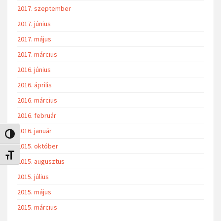
2017. szeptember
2017. június
2017. május
2017. március
2016. június
2016. április
2016. március
2016. február
2016. január
Nagy kontraszt váltása
2015. október
Betűméret váltása
2015. augusztus
2015. július
2015. május
2015. március