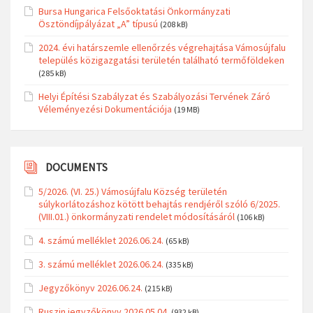
Bursa Hungarica Felsőoktatási Önkormányzati
Ösztöndíjpályázat „A” típusú
(208 kB)
2024. évi határszemle ellenőrzés végrehajtása Vámosújfalu
település közigazgatási területén található termőföldeken
(285 kB)
Helyi Építési Szabályzat és Szabályozási Tervének Záró
Véleményezési Dokumentációja
(19 MB)
DOCUMENTS
5/2026. (VI. 25.) Vámosújfalu Község területén
súlykorlátozáshoz kötött behajtás rendjéről szóló 6/2025.
(VIII.01.) önkormányzati rendelet módosításáról
(106 kB)
4. számú melléklet 2026.06.24.
(65 kB)
3. számú melléklet 2026.06.24.
(335 kB)
Jegyzőkönyv 2026.06.24.
(215 kB)
Ruszin jegyzőkönyv 2026.05.04.
(932 kB)