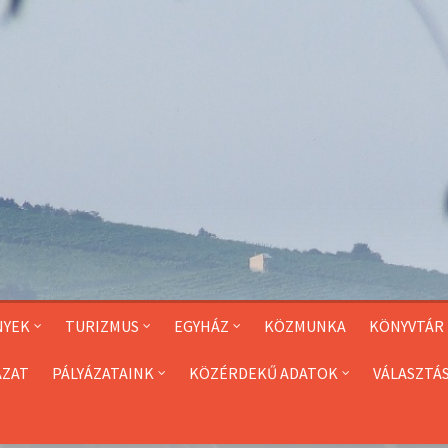
NYEK
TURIZMUS
EGYHÁZ
KÖZMUNKA
KÖNYVTÁR
ÁZAT
PÁLYÁZATAINK
KÖZÉRDEKŰ ADATOK
VÁLASZTÁ