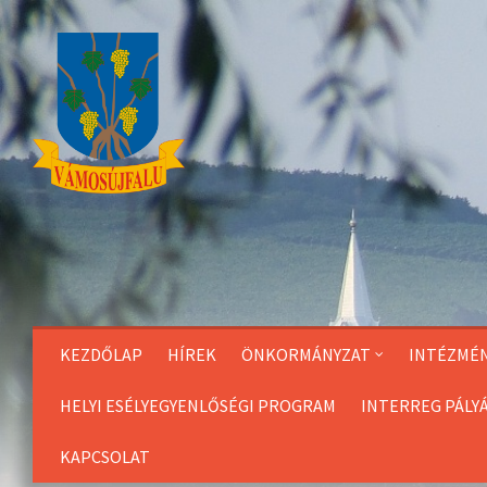
Skip
to
Content
KEZDŐLAP
HÍREK
ÖNKORMÁNYZAT
INTÉZMÉ
HELYI ESÉLYEGYENLŐSÉGI PROGRAM
INTERREG PÁLY
KAPCSOLAT