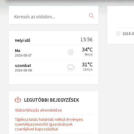
Search
2018-0
15:56
Helyi idő
34°C
Ma
9m/s
2026-08-07
31°C
szombat
11m/s
2026-08-08
LEGUTÓBBI BEJEGYZÉSEK
Vízkorlátozás elrendelése
Tájékoztatás határidő nélkül érvényes
személyazonosító igazolványok
cseréjével kapcsolatba!