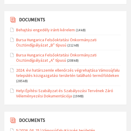
DOCUMENTS
Behajtási engedély iránti kérelem
(14 kB)
Bursa Hungarica Felsőoktatási Önkormányzati
Ösztöndíjpályázat „B” típusú
(212 kB)
Bursa Hungarica Felsőoktatási Önkormányzati
Ösztöndíjpályázat „A” típusú
(208 kB)
2024. évi határszemle ellenőrzés végrehajtása Vámosújfalu
település közigazgatási területén található termőföldeken
(285 kB)
Helyi Építési Szabályzat és Szabályozási Tervének Záró
Véleményezési Dokumentációja
(19 MB)
DOCUMENTS
5/2026. (VI. 25.) Vámosújfalu Község területén