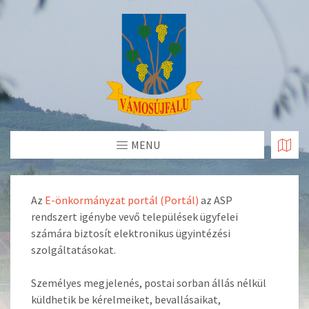
Skip
to
Content
MENU
Az
E-önkormányzat portál (Portál)
az ASP
rendszert igénybe vevő települések ügyfelei
számára biztosít elektronikus ügyintézési
szolgáltatásokat.
Személyes megjelenés, postai sorban állás nélkül
küldhetik be kérelmeiket, bevallásaikat,