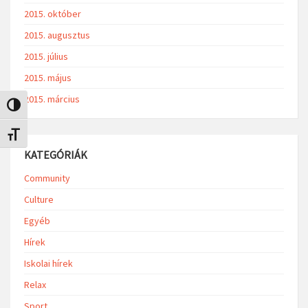
2015. október
2015. augusztus
2015. július
2015. május
2015. március
Nagy kontraszt váltása
Betűméret váltása
KATEGÓRIÁK
Community
Culture
Egyéb
Hírek
Iskolai hírek
Relax
Sport