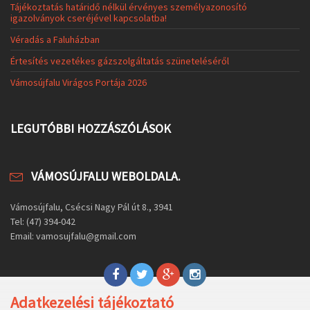
Tájékoztatás határidő nélkül érvényes személyazonosító
igazolványok cseréjével kapcsolatba!
Véradás a Faluházban
Értesítés vezetékes gázszolgáltatás szüneteléséről
Vámosújfalu Virágos Portája 2026
LEGUTÓBBI HOZZÁSZÓLÁSOK
VÁMOSÚJFALU WEBOLDALA.
Vámosújfalu, Csécsi Nagy Pál út 8., 3941
Tel: (47) 394-042
Email: vamosujfalu@gmail.com
Adatkezelési tájékoztató