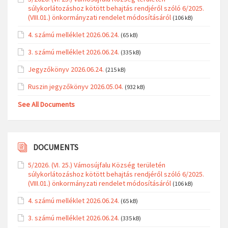
súlykorlátozáshoz kötött behajtás rendjéről szóló 6/2025.
(VIII.01.) önkormányzati rendelet módosításáról
(106 kB)
4. számú melléklet 2026.06.24.
(65 kB)
3. számú melléklet 2026.06.24.
(335 kB)
Jegyzőkönyv 2026.06.24.
(215 kB)
Ruszin jegyzőkönyv 2026.05.04.
(932 kB)
See All Documents
DOCUMENTS
5/2026. (VI. 25.) Vámosújfalu Község területén
súlykorlátozáshoz kötött behajtás rendjéről szóló 6/2025.
(VIII.01.) önkormányzati rendelet módosításáról
(106 kB)
4. számú melléklet 2026.06.24.
(65 kB)
3. számú melléklet 2026.06.24.
(335 kB)