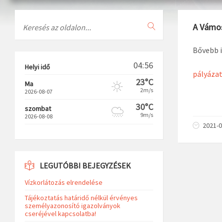
Search
A Vámos
Bővebb i
04:56
Helyi idő
pályáza
23°C
Ma
2m/s
2026-08-07
30°C
szombat
9m/s
2026-08-08
2021-0
LEGUTÓBBI BEJEGYZÉSEK
Vízkorlátozás elrendelése
Tájékoztatás határidő nélkül érvényes
személyazonosító igazolványok
cseréjével kapcsolatba!