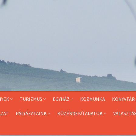
NYEK
TURIZMUS
EGYHÁZ
KÖZMUNKA
KÖNYVTÁR
ÁZAT
PÁLYÁZATAINK
KÖZÉRDEKŰ ADATOK
VÁLASZTÁ