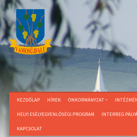
Skip
to
Content
KEZDŐLAP
HÍREK
ÖNKORMÁNYZAT
INTÉZMÉ
HELYI ESÉLYEGYENLŐSÉGI PROGRAM
INTERREG PÁLY
KAPCSOLAT