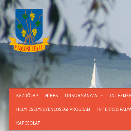
Skip
to
Content
KEZDŐLAP
HÍREK
ÖNKORMÁNYZAT
INTÉZMÉ
HELYI ESÉLYEGYENLŐSÉGI PROGRAM
INTERREG PÁLY
KAPCSOLAT