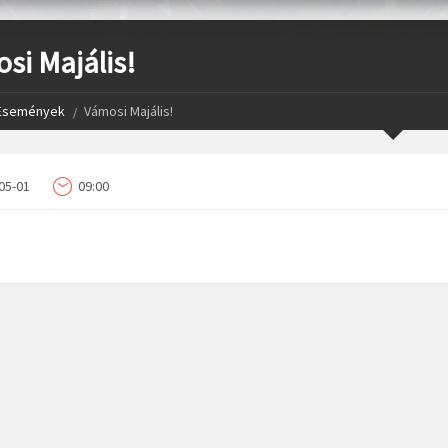
si Majális!
Események
Vámosi Majális!
05-01
09:00