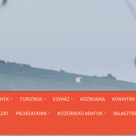
NYEK
TURIZMUS
EGYHÁZ
KÖZMUNKA
KÖNYVTÁR
ÁZAT
PÁLYÁZATAINK
KÖZÉRDEKŰ ADATOK
VÁLASZTÁ