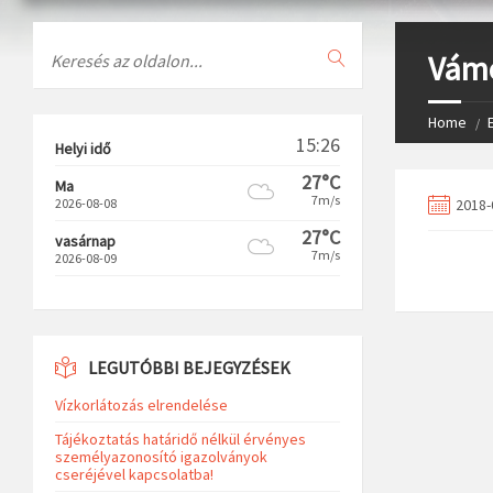
Search
Vámo
Home
15:26
Helyi idő
27°C
Ma
7m/s
2026-08-08
2018-
27°C
vasárnap
7m/s
2026-08-09
LEGUTÓBBI BEJEGYZÉSEK
Vízkorlátozás elrendelése
Tájékoztatás határidő nélkül érvényes
személyazonosító igazolványok
cseréjével kapcsolatba!