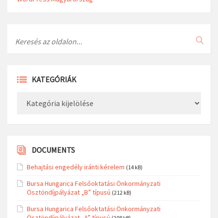
Search
KATEGÓRIÁK
Kategóriák
DOCUMENTS
Behajtási engedély iránti kérelem
(14 kB)
Bursa Hungarica Felsőoktatási Önkormányzati
Ösztöndíjpályázat „B” típusú
(212 kB)
Bursa Hungarica Felsőoktatási Önkormányzati
Ösztöndíjpályázat „A” típusú
(208 kB)