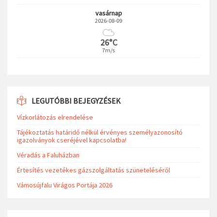
vasárnap
2026-08-09
26°C
7m/s
LEGUTÓBBI BEJEGYZÉSEK
Vízkorlátozás elrendelése
Tájékoztatás határidő nélkül érvényes személyazonosító
igazolványok cseréjével kapcsolatba!
Véradás a Faluházban
Értesítés vezetékes gázszolgáltatás szüneteléséről
Vámosújfalu Virágos Portája 2026