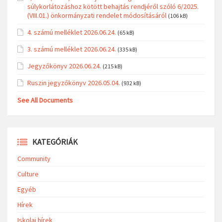
súlykorlátozáshoz kötött behajtás rendjéről szóló 6/2025.
(VIII.01.) önkormányzati rendelet módosításáról
(106 kB)
4. számú melléklet 2026.06.24.
(65 kB)
3. számú melléklet 2026.06.24.
(335 kB)
Jegyzőkönyv 2026.06.24.
(215 kB)
Ruszin jegyzőkönyv 2026.05.04.
(932 kB)
See All Documents
KATEGÓRIÁK
Community
Culture
Egyéb
Hírek
Iskolai hírek