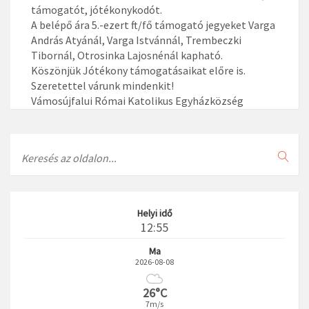
támogatót, jótékonykodót.
A belépő ára 5.-ezert ft/fő támogató jegyeket Varga
András Atyánál, Varga Istvánnál, Trembeczki
Tibornál, Otrosinka Lajosnénál kapható.
Köszönjük Jótékony támogatásaikat előre is.
Szeretettel várunk mindenkit!
Vámosújfalui Római Katolikus Egyházközség
Search
Helyi idő
12:55
Ma
2026-08-08
26°C
7m/s