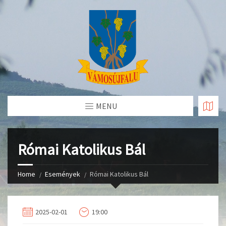
Skip
to
Content
MENU
Római Katolikus Bál
Home
Események
Római Katolikus Bál
2025-02-01
19:00