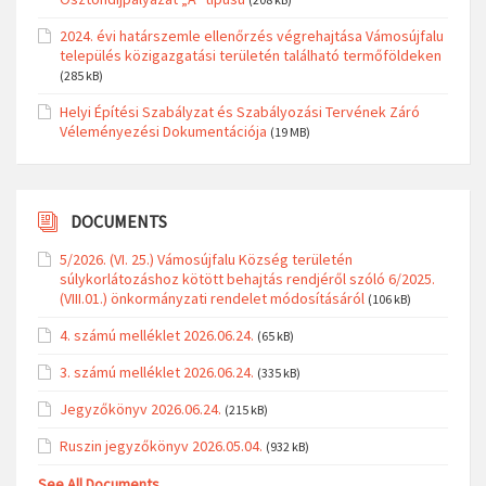
2024. évi határszemle ellenőrzés végrehajtása Vámosújfalu
település közigazgatási területén található termőföldeken
(285 kB)
Helyi Építési Szabályzat és Szabályozási Tervének Záró
Véleményezési Dokumentációja
(19 MB)
DOCUMENTS
5/2026. (VI. 25.) Vámosújfalu Község területén
súlykorlátozáshoz kötött behajtás rendjéről szóló 6/2025.
(VIII.01.) önkormányzati rendelet módosításáról
(106 kB)
4. számú melléklet 2026.06.24.
(65 kB)
3. számú melléklet 2026.06.24.
(335 kB)
Jegyzőkönyv 2026.06.24.
(215 kB)
Ruszin jegyzőkönyv 2026.05.04.
(932 kB)
See All Documents