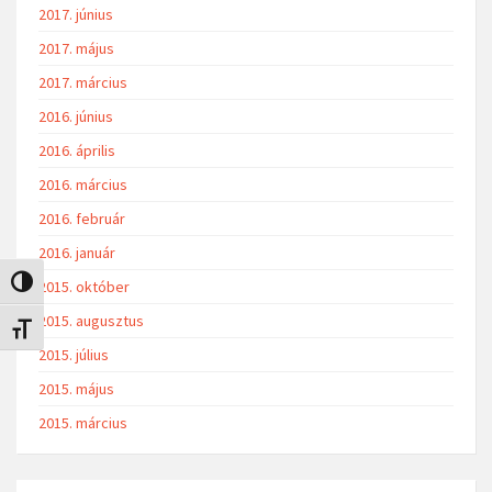
2017. június
2017. május
2017. március
2016. június
2016. április
2016. március
2016. február
2016. január
Nagy kontraszt váltása
2015. október
2015. augusztus
Betűméret váltása
2015. július
2015. május
2015. március