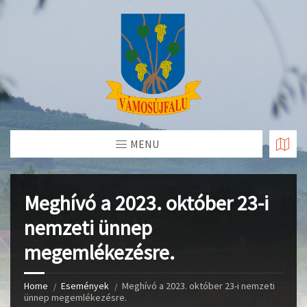
Skip
to
Content
MENU
Meghívó a 2023. október 23-i
nemzeti ünnep
megemlékezésre.
Home
Események
Meghívó a 2023. október 23-i nemzeti
ünnep megemlékezésre.