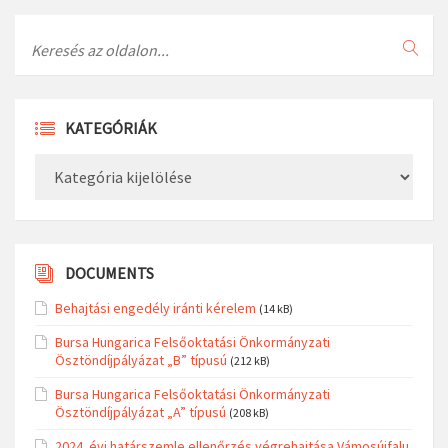
Search
KATEGÓRIÁK
Kategóriák
DOCUMENTS
Behajtási engedély iránti kérelem
(14 kB)
Bursa Hungarica Felsőoktatási Önkormányzati
Ösztöndíjpályázat „B” típusú
(212 kB)
Bursa Hungarica Felsőoktatási Önkormányzati
Ösztöndíjpályázat „A” típusú
(208 kB)
2024. évi határszemle ellenőrzés végrehajtása Vámosújfalu