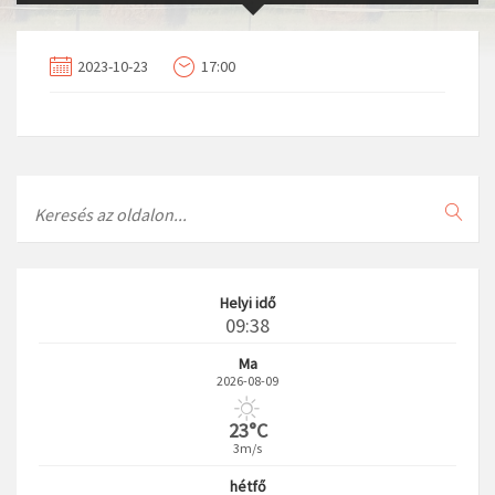
2023-10-23
17:00
Search
Helyi idő
09:38
Ma
2026-08-09
23°C
3m/s
hétfő