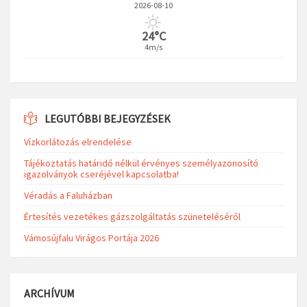
2026-08-10
24°C
4m/s
LEGUTÓBBI BEJEGYZÉSEK
Vízkorlátozás elrendelése
Tájékoztatás határidő nélkül érvényes személyazonosító
igazolványok cseréjével kapcsolatba!
Véradás a Faluházban
Értesítés vezetékes gázszolgáltatás szüneteléséről
Vámosújfalu Virágos Portája 2026
ARCHÍVUM