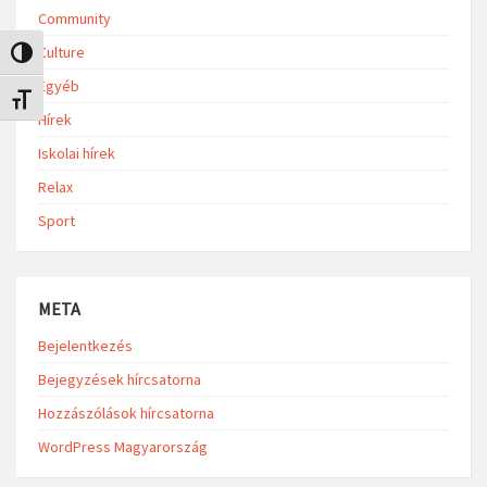
Community
Culture
Nagy kontraszt váltása
Egyéb
Betűméret váltása
Hírek
Iskolai hírek
Relax
Sport
META
Bejelentkezés
Bejegyzések hírcsatorna
Hozzászólások hírcsatorna
WordPress Magyarország