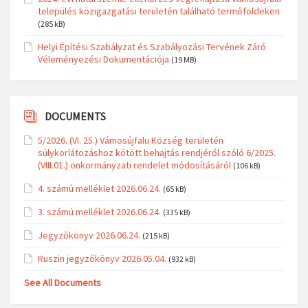
település közigazgatási területén található termőföldeken
(285 kB)
Helyi Építési Szabályzat és Szabályozási Tervének Záró
Véleményezési Dokumentációja
(19 MB)
DOCUMENTS
5/2026. (VI. 25.) Vámosújfalu Község területén
súlykorlátozáshoz kötött behajtás rendjéről szóló 6/2025.
(VIII.01.) önkormányzati rendelet módosításáról
(106 kB)
4. számú melléklet 2026.06.24.
(65 kB)
3. számú melléklet 2026.06.24.
(335 kB)
Jegyzőkönyv 2026.06.24.
(215 kB)
Ruszin jegyzőkönyv 2026.05.04.
(932 kB)
See All Documents