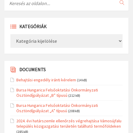
KATEGÓRIÁK
Kategóriák
DOCUMENTS
Behajtási engedély iránti kérelem
(14 kB)
Bursa Hungarica Felsőoktatási Önkormányzati
Ösztöndíjpályázat „B” típusú
(212 kB)
Bursa Hungarica Felsőoktatási Önkormányzati
Ösztöndíjpályázat „A” típusú
(208 kB)
2024. évi határszemle ellenőrzés végrehajtása Vámosújfalu
település közigazgatási területén található termőföldeken
(285 kB)