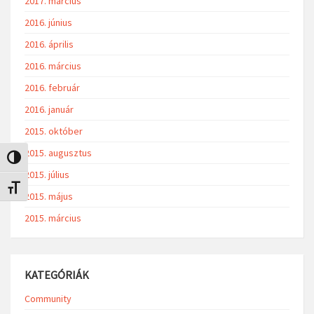
2017. március
2016. június
2016. április
2016. március
2016. február
2016. január
2015. október
2015. augusztus
Nagy kontraszt váltása
2015. július
Betűméret váltása
2015. május
2015. március
KATEGÓRIÁK
Community