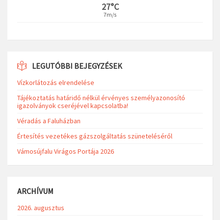
27°C
7m/s
LEGUTÓBBI BEJEGYZÉSEK
Vízkorlátozás elrendelése
Tájékoztatás határidő nélkül érvényes személyazonosító
igazolványok cseréjével kapcsolatba!
Véradás a Faluházban
Értesítés vezetékes gázszolgáltatás szüneteléséről
Vámosújfalu Virágos Portája 2026
ARCHÍVUM
2026. augusztus