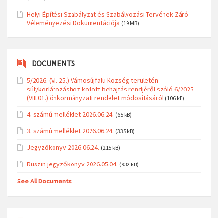
Helyi Építési Szabályzat és Szabályozási Tervének Záró
Véleményezési Dokumentációja
(19 MB)
DOCUMENTS
5/2026. (VI. 25.) Vámosújfalu Község területén
súlykorlátozáshoz kötött behajtás rendjéről szóló 6/2025.
(VIII.01.) önkormányzati rendelet módosításáról
(106 kB)
4. számú melléklet 2026.06.24.
(65 kB)
3. számú melléklet 2026.06.24.
(335 kB)
Jegyzőkönyv 2026.06.24.
(215 kB)
Ruszin jegyzőkönyv 2026.05.04.
(932 kB)
See All Documents