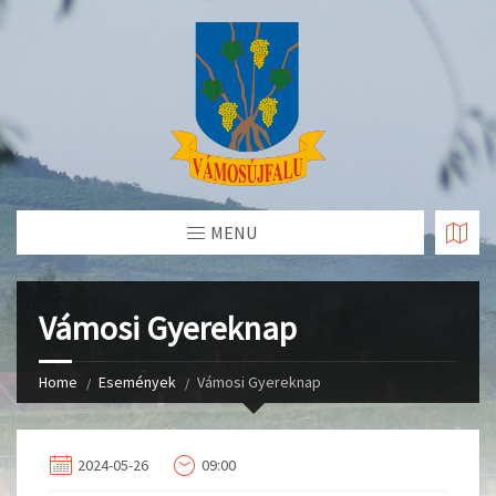
Skip
to
Content
MENU
Vámosi Gyereknap
Home
Események
Vámosi Gyereknap
2024-05-26
09:00