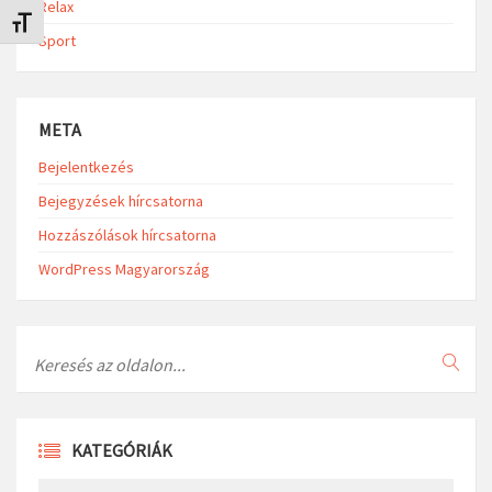
Relax
Betűméret váltása
Sport
META
Bejelentkezés
Bejegyzések hírcsatorna
Hozzászólások hírcsatorna
WordPress Magyarország
Search
KATEGÓRIÁK
Kategóriák