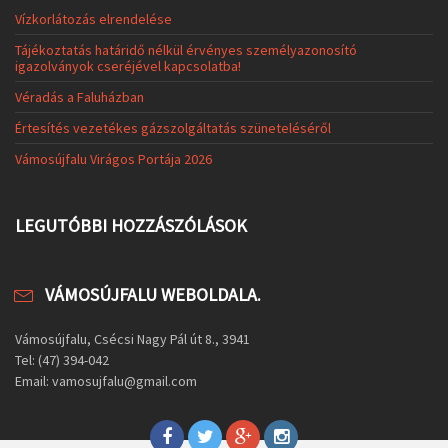
Vízkorlátozás elrendelése
Tájékoztatás határidő nélkül érvényes személyazonosító
igazolványok cseréjével kapcsolatba!
Véradás a Faluházban
Értesítés vezetékes gázszolgáltatás szüneteléséről
Vámosújfalu Virágos Portája 2026
LEGUTÓBBI HOZZÁSZÓLÁSOK
VÁMOSÚJFALU WEBOLDALA.
Vámosújfalu, Csécsi Nagy Pál út 8., 3941
Tel: (47) 394-042
Email: vamosujfalu@gmail.com