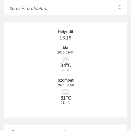
Search
Helyi idő
16:19
Ma
2026-08-07
34°C
9m/s
szombat
2026-08-08
31°C
11m/s