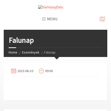
Skip
to
Content
MENU
Falunap
Home
Események
Falunap
2023-06-10
09:00