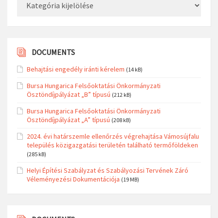
DOCUMENTS
Behajtási engedély iránti kérelem
(14 kB)
Bursa Hungarica Felsőoktatási Önkormányzati
Ösztöndíjpályázat „B” típusú
(212 kB)
Bursa Hungarica Felsőoktatási Önkormányzati
Ösztöndíjpályázat „A” típusú
(208 kB)
2024. évi határszemle ellenőrzés végrehajtása Vámosújfalu
település közigazgatási területén található termőföldeken
(285 kB)
Helyi Építési Szabályzat és Szabályozási Tervének Záró
Véleményezési Dokumentációja
(19 MB)