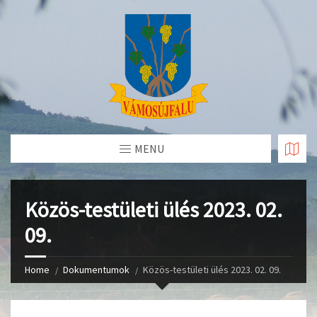
Skip
to
Content
MENU
Közös-testületi ülés 2023. 02.
09.
Home
Dokumentumok
Közös-testületi ülés 2023. 02. 09.