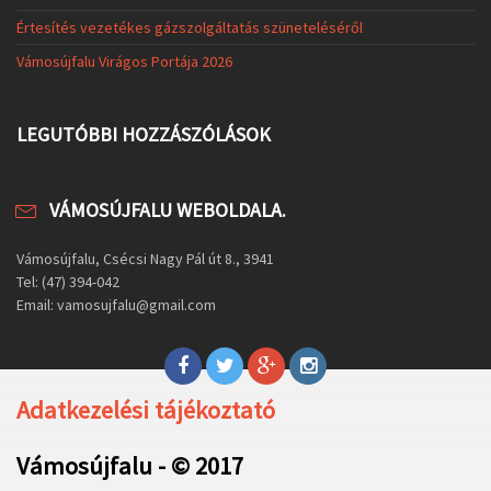
Értesítés vezetékes gázszolgáltatás szüneteléséről
Vámosújfalu Virágos Portája 2026
LEGUTÓBBI HOZZÁSZÓLÁSOK
VÁMOSÚJFALU WEBOLDALA.
Vámosújfalu, Csécsi Nagy Pál út 8., 3941
Tel: (47) 394-042
Email: vamosujfalu@gmail.com
Adatkezelési tájékoztató
Vámosújfalu - © 2017