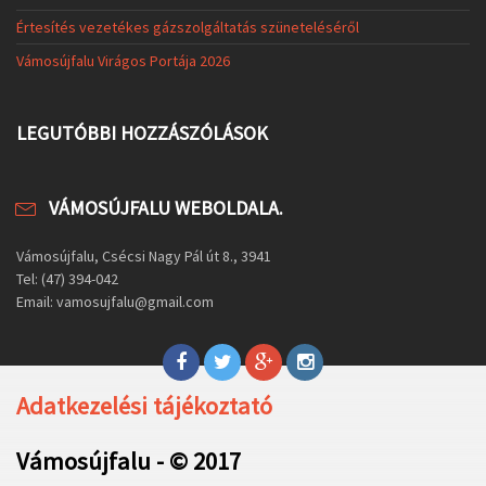
Értesítés vezetékes gázszolgáltatás szüneteléséről
Vámosújfalu Virágos Portája 2026
LEGUTÓBBI HOZZÁSZÓLÁSOK
VÁMOSÚJFALU WEBOLDALA.
Vámosújfalu, Csécsi Nagy Pál út 8., 3941
Tel: (47) 394-042
Email: vamosujfalu@gmail.com
Adatkezelési tájékoztató
Vámosújfalu - © 2017