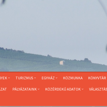
NYEK
TURIZMUS
EGYHÁZ
KÖZMUNKA
KÖNYVTÁR
ÁZAT
PÁLYÁZATAINK
KÖZÉRDEKŰ ADATOK
VÁLASZTÁ