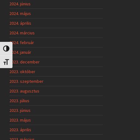
2024. június
2024. május
2024. április
2024. március
2024. február
Nagy kontraszt váltása
2024. január
2023. december
Betűméret váltása
2023. október
2023. szeptember
2023. augusztus
2023. július
2023. június
2023. május
2023. április
2023. március