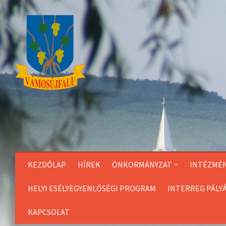
Skip
to
Content
KEZDŐLAP
HÍREK
ÖNKORMÁNYZAT
INTÉZMÉ
HELYI ESÉLYEGYENLŐSÉGI PROGRAM
INTERREG PÁLY
KAPCSOLAT