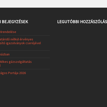
 BEJEGYZÉSEK
LEGUTÓBBI HOZZÁSZÓLÁ
elrendelése
atáridő nélkül érvényes
ító igazolványok cseréjével
uházban
tékes gázszolgáltatás
l
rágos Portája 2026