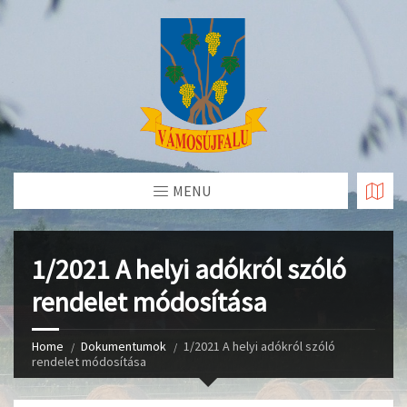
Skip
to
Content
MENU
1/2021 A helyi adókról szóló
rendelet módosítása
Home
Dokumentumok
1/2021 A helyi adókról szóló
rendelet módosítása