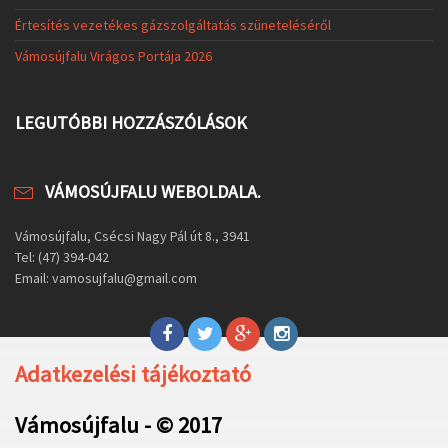
Értesítés vezetékes gázszolgáltatás szüneteléséről
Vámosújfalu Virágos Portája 2026
LEGUTÓBBI HOZZÁSZÓLÁSOK
VÁMOSÚJFALU WEBOLDALA.
Vámosújfalu, Csécsi Nagy Pál út 8., 3941
Tel: (47) 394-042
Email: vamosujfalu@gmail.com
Adatkezelési tájékoztató
Vámosújfalu - © 2017