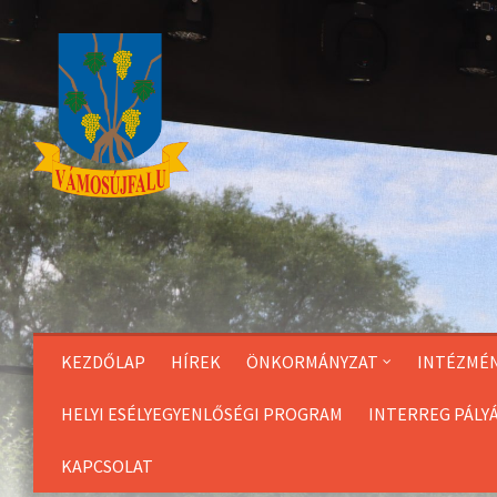
Skip
to
Content
KEZDŐLAP
HÍREK
ÖNKORMÁNYZAT
INTÉZMÉ
HELYI ESÉLYEGYENLŐSÉGI PROGRAM
INTERREG PÁLY
KAPCSOLAT