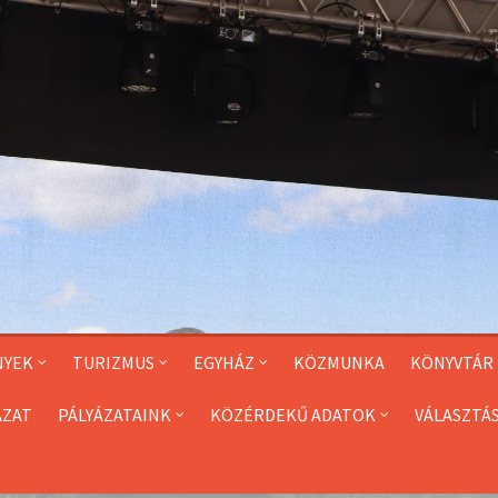
NYEK
TURIZMUS
EGYHÁZ
KÖZMUNKA
KÖNYVTÁR
ÁZAT
PÁLYÁZATAINK
KÖZÉRDEKŰ ADATOK
VÁLASZTÁ